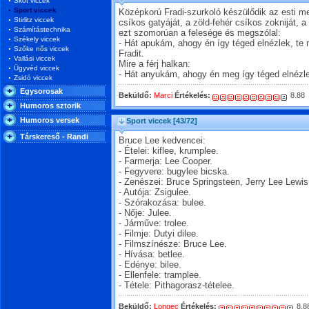
Skót viccek
Sport viccek
Középkorú Fradi-szurkoló készülődik az esti me
Stirlitz viccek
csíkos gatyáját, a zöld-fehér csíkos zokniját, a 
Számítástechnika
ezt szomorúan a felesége és megszólal:
Székely viccek
- Hát apukám, ahogy én így téged elnézlek, te
Szőke nős viccek
Fradit.
Vallási viccek
Mire a férj halkan:
Ügyvéd viccek
- Hát anyukám, ahogy én meg így téged elnézle
Zsidó viccek
Egysorosak
Beküldő:
Marci
Értékelés:
8.88
Humoros sztorik
Humoros versek
Sport viccek
[43/72]
Társkereső - Randi
Bruce Lee kedvencei:
- Ételei: kiflee, krumplee.
- Farmerja: Lee Cooper.
- Fegyvere: bugylee bicska.
- Zenészei: Bruce Springsteen, Jerry Lee Lewis
- Autója: Zsigulee.
- Szórakozása: bulee.
- Nője: Julee.
- Járműve: trolee.
- Filmje: Dutyi dilee.
- Filmszínésze: Bruce Lee.
- Hívása: betlee.
- Edénye: bilee.
- Ellenfele: tramplee.
- Tétele: Pithagorasz-tételee.
Beküldő:
Longec
Értékelés:
8.8