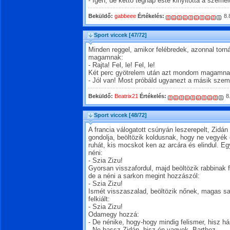
- Igen, de kettő tegnap este kinyitotta a szemeit
Beküldő:
gabbeee
Értékelés:
8.
Sport viccek
[47/72]
Minden reggel, amikor felébredek, azonnal tor
magamnak:
- Rajta! Fel, le! Fel, le!
Két perc gyötrelem után azt mondom magamna
- Jól van! Most próbáld ugyanezt a másik szemh
Beküldő:
Beatrix21
Értékelés:
8
Sport viccek
[48/72]
A francia válogatott csúnyán leszerepelt, Zidá
gondolja, beöltözik koldusnak, hogy ne vegyék 
ruhát, kis mocskot ken az arcára és elindul. Egy
néni:
- Szia Zizu!
Gyorsan visszafordul, majd beöltözik rabbinak fe
de a néni a sarkon megint hozzászól:
- Szia Zizu!
Ismét visszaszalad, beöltözik nőnek, magas sa
felkiált:
- Szia Zizu!
Odamegy hozzá:
- De nénike, hogy-hogy mindig felismer, hisz h