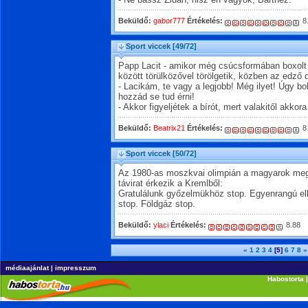
- Ne bassz Zidán, hisz én vagyok, Barthez.
Beküldő:
gabor777
Értékelés:
8
Sport viccek
[49/72]
Papp Lacit - amikor még csúcsformában boxolt
között törülközővel törölgetik, közben az edző d
- Lacikám, te vagy a legjobb! Még ilyet! Úgy bo
hozzád se tud érni!
- Akkor figyeljétek a bírót, mert valakitől akkor
Beküldő:
Beatrix21
Értékelés:
8
Sport viccek
[50/72]
Az 1980-as moszkvai olimpián a magyarok meg
távirat érkezik a Kremlből:
Gratulálunk győzelmükhöz stop. Egyenrangú elle
stop. Földgáz stop.
Beküldő:
ylaci
Értékelés:
8.88
«
1
2
3
4
[5]
6
7
8
»
médiaajánlat
|
impresszum
Habostorta