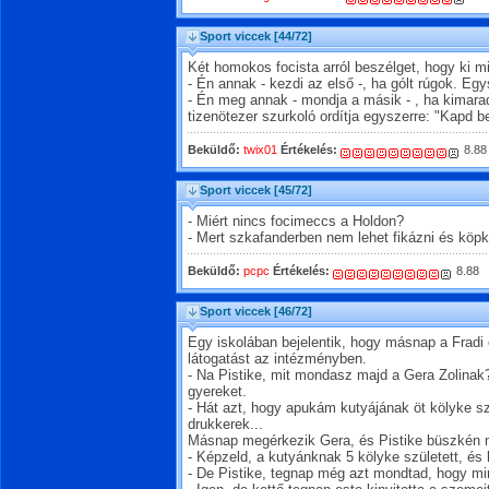
Sport viccek
[44/72]
Két homokos focista arról beszélget, hogy ki mi
- Én annak - kezdi az első -, ha gólt rúgok. Egy
- Én meg annak - mondja a másik - , ha kimara
tizenötezer szurkoló ordítja egyszerre: "Kapd b
Beküldő:
twix01
Értékelés:
8.88
Sport viccek
[45/72]
- Miért nincs focimeccs a Holdon?
- Mert szkafanderben nem lehet fikázni és köpk
Beküldő:
pcpc
Értékelés:
8.88
Sport viccek
[46/72]
Egy iskolában bejelentik, hogy másnap a Fradi 
látogatást az intézményben.
- Na Pistike, mit mondasz majd a Gera Zolinak?
gyereket.
- Hát azt, hogy apukám kutyájának öt kölyke szü
drukkerek...
Másnap megérkezik Gera, és Pistike büszkén 
- Képzeld, a kutyánknak 5 kölyke született, és 
- De Pistike, tegnap még azt mondtad, hogy min