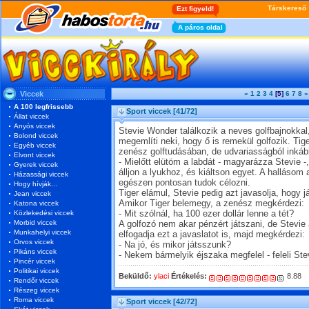
Viccek
«
1
2
3
4
[5]
6
7
8
»
A 100 legfrissebb
Sport viccek
[41/72]
Állat viccek
Anyós viccek
Stevie Wonder találkozik a neves golfbajnokkal
Bolond viccek
megemlíti neki, hogy ő is remekül golfozik. Tig
Egyéb viccek
zenész golftudásában, de udvariasságból inká
Elvont viccek
- Mielőtt elütöm a labdát - magyarázza Stevie -
Gyerek viccek
álljon a lyukhoz, és kiáltson egyet. A hallásom 
Házassági viccek
egészen pontosan tudok célozni.
Hogy hívják...
Tiger elámul, Stevie pedig azt javasolja, hogy
Jean viccek
Amikor Tiger belemegy, a zenész megkérdezi:
Katona viccek
Közlekedési viccek
- Mit szólnál, ha 100 ezer dollár lenne a tét?
Morbid viccek
A golfozó nem akar pénzért játszani, de Stevie
Munkahelyi viccek
elfogadja ezt a javaslatot is, majd megkérdezi:
Orvos viccek
- Na jó, és mikor játsszunk?
Pikáns viccek
- Nekem bármelyik éjszaka megfelel - feleli Ste
Pincér viccek
Politikai viccek
Beküldő:
ylaci
Értékelés:
8.88
Rendőr viccek
Részeg viccek
Roma viccek
Sport viccek
[42/72]