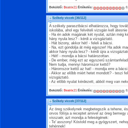
Beküldő:
Beatrix21
Értékelés:
8
Székely viccek
[36/112]
A székely parasztbácsi elhatározza, hogy tová
iskolába, ahol egy felvételi vizsgán kell átesni
- Ha én adok magának két nyulat, aztán még ké
hány nyula lesz? - kérdi a vizsgáztató.
- Hát bizony, akkor hét! - feleli a bácsi.
- Na, ezt gondolja át még egyszer! Ha adok ma
akkor hány nyula lesz? - kérdi újra a vizsgáztat
- Hét! - mondja a bácsi határozottan.
- De ember, még ezt az egyszerű számtanfelad
Nem tudja, mennyi háromszor kettő?
- Háromszor kettő az hat! - mondja erre a bácsi
- Akkor az előbb miért hetet mondott? - teszi f
vizsgáztató.
- Az előbb nyulat kérdezett, abból meg van nek
Beküldő:
Beatrix21
Értékelés:
8
Székely viccek
[37/112]
Az öreg székelynek megbetegszik a tehene, és k
orvos fölírja a receptet amivel az öreg bemegy
visszaér, azt mondja a feleségének:
- Te' asszony! Kóstold meg a gyógyszert, neho
tehénnek!