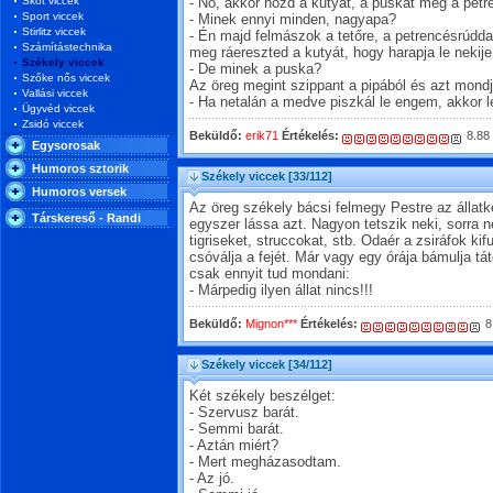
Skót viccek
- No, akkor hozd a kutyát, a puskát meg a petr
Sport viccek
- Minek ennyi minden, nagyapa?
Stirlitz viccek
- Én majd felmászok a tetőre, a petrencésrúdda
Számítástechnika
meg ráereszted a kutyát, hogy harapja le nekije 
Székely viccek
- De minek a puska?
Szőke nős viccek
Az öreg megint szippant a pipából és azt mondj
Vallási viccek
- Ha netalán a medve piszkál le engem, akkor l
Ügyvéd viccek
Zsidó viccek
Beküldő:
erik71
Értékelés:
8.88
Egysorosak
Humoros sztorik
Székely viccek
[33/112]
Humoros versek
Az öreg székely bácsi felmegy Pestre az állatk
Társkereső - Randi
egyszer lássa azt. Nagyon tetszik neki, sorra n
tigriseket, struccokat, stb. Odaér a zsiráfok kifu
csóválja a fejét. Már vagy egy órája bámulja tát
csak ennyit tud mondani:
- Márpedig ilyen állat nincs!!!
Beküldő:
Mignon***
Értékelés:
8
Székely viccek
[34/112]
Két székely beszélget:
- Szervusz barát.
- Semmi barát.
- Aztán miért?
- Mert megházasodtam.
- Az jó.