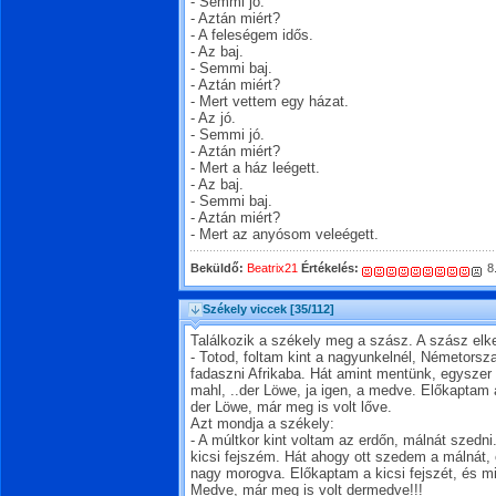
- Semmi jó.
- Aztán miért?
- A feleségem idős.
- Az baj.
- Semmi baj.
- Aztán miért?
- Mert vettem egy házat.
- Az jó.
- Semmi jó.
- Aztán miért?
- Mert a ház leégett.
- Az baj.
- Semmi baj.
- Aztán miért?
- Mert az anyósom veleégett.
Beküldő:
Beatrix21
Értékelés:
8
Székely viccek
[35/112]
Találkozik a székely meg a szász. A szász elk
- Totod, foltam kint a nagyunkelnél, Németorsz
fadaszni Afrikaba. Hát amint mentünk, egyszer c
mahl, ..der Löwe, ja igen, a medve. Előkaptam
der Löwe, már meg is volt lőve.
Azt mondja a székely:
- A múltkor kint voltam az erdőn, málnát szedn
kicsi fejszém. Hát ahogy ott szedem a málnát,
nagy morogva. Előkaptam a kicsi fejszét, és m
Medve, már meg is volt dermedve!!!