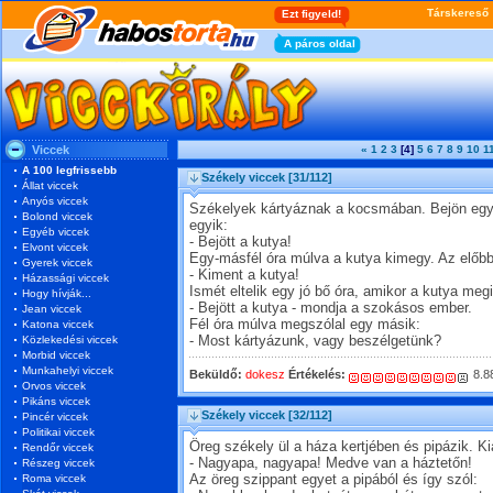
Viccek
«
1
2
3
[4]
5
6
7
8
9
10
1
A 100 legfrissebb
Székely viccek
[31/112]
Állat viccek
Anyós viccek
Székelyek kártyáznak a kocsmában. Bejön egy 
Bolond viccek
egyik:
Egyéb viccek
- Bejött a kutya!
Elvont viccek
Egy-másfél óra múlva a kutya kimegy. Az előb
Gyerek viccek
- Kiment a kutya!
Házassági viccek
Ismét eltelik egy jó bő óra, amikor a kutya megi
Hogy hívják...
- Bejött a kutya - mondja a szokásos ember.
Jean viccek
Fél óra múlva megszólal egy másik:
Katona viccek
Közlekedési viccek
- Most kártyázunk, vagy beszélgetünk?
Morbid viccek
Munkahelyi viccek
Beküldő:
dokesz
Értékelés:
8.8
Orvos viccek
Pikáns viccek
Székely viccek
[32/112]
Pincér viccek
Politikai viccek
Öreg székely ül a háza kertjében és pipázik. Ki
Rendőr viccek
- Nagyapa, nagyapa! Medve van a háztetőn!
Részeg viccek
Roma viccek
Az öreg szippant egyet a pipából és így szól: