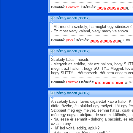
Beküldő:
Beatrix21
Értékelés:
8
Székely viccek
[38/112]
- Mit mond a székely, ha meglát egy sündisznó
- Ez most vagy valami, vagy megy valahova.
Beküldő:
ylaci
Értékelés:
8.88
Székely viccek
[39/112]
Szekely bácsi meséli:
- Megyek az erdőbe, hát azt hallom, hogy SUTT
megint azt hallom, hogy SUTTY... Megyek továb
hogy SUTTY... Hátranézek. Hát nem engem ve
Beküldő:
Evetttke
Értékelés:
8.
Székely viccek
[40/112]
A székely bácsi füves cigarettát kap a fiától. 
diófa tövébe, és slukkol egy mélyet. Lát egy fé
Szippant még egy mélyet, semmi hatás, csak e
még egy nagyot utoljára, de semmi különös, c
- Na, esse ér semmit - dühöng a bácsink, és el
az asszony:
- Há' hol voltál eddig, apjuk?
- Szívtam a fiunk füves cigarettáját.