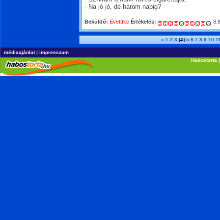
- Na jó jó, de három napig?
Beküldő:
Evetttke
Értékelés:
8.
«
1
2
3
[4]
5
6
7
8
9
10
1
médiaajánlat
|
impresszum
Habostorta