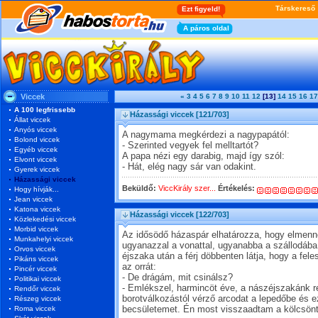
Viccek
«
3
4
5
6
7
8
9
10
11
12
[13]
14
15
16
17
A 100 legfrissebb
Házassági viccek
[121/703]
Állat viccek
Anyós viccek
A nagymama megkérdezi a nagypapától:
Bolond viccek
- Szerinted vegyek fel melltartót?
Egyéb viccek
A papa nézi egy darabig, majd így szól:
Elvont viccek
- Hát, elég nagy sár van odakint.
Gyerek viccek
Házassági viccek
Beküldő:
ViccKirály szer...
Értékelés:
Hogy hívják...
Jean viccek
Katona viccek
Házassági viccek
[122/703]
Közlekedési viccek
Morbid viccek
Az idősödő házaspár elhatározza, hogy elmenn
Munkahelyi viccek
ugyanazzal a vonattal, ugyanabba a szállodába
Orvos viccek
éjszaka után a férj döbbenten látja, hogy a fel
Pikáns viccek
az orrát:
Pincér viccek
- De drágám, mit csinálsz?
Politikai viccek
- Emlékszel, harmincöt éve, a nászéjszakánk re
Rendőr viccek
borotválkozástól vérző arcodat a lepedőbe és 
Részeg viccek
Roma viccek
becsületemet. Én most visszaadtam a kölcsönt