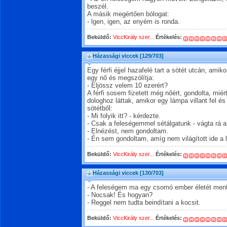
beszél.
A másik megértően bólogat:
- lgen, igen, az enyém is ronda.
Beküldő:
ViccKirály szer...
Értékelés:
Házassági viccek
[129/703]
Egy férfi éjjel hazafelé tart a sötét utcán, ami
egy nő és megszólítja:
- Eljössz velem 10 ezerért?
A férfi sosem fizetett még nőért, gondolta, miért
dologhoz láttak, amikor egy lámpa villant fel é
sötétből:
- Mi folyik itt? - kérdezte.
- Csak a feleségemmel sétálgatunk - vágta rá a f
- Elnézést, nem gondoltam.
- Én sem gondoltam, amíg nem világított ide a 
Beküldő:
ViccKirály szer...
Értékelés:
Házassági viccek
[130/703]
- A feleségem ma egy csomó ember életét men
- Nocsak! És hogyan?
- Reggel nem tudta beindítani a kocsit.
Beküldő:
ViccKirály szer...
Értékelés: