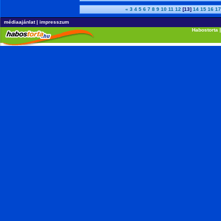
«
3
4
5
6
7
8
9
10
11
12
[13]
14
15
16
17
médiaajánlat
|
impresszum
Habostorta