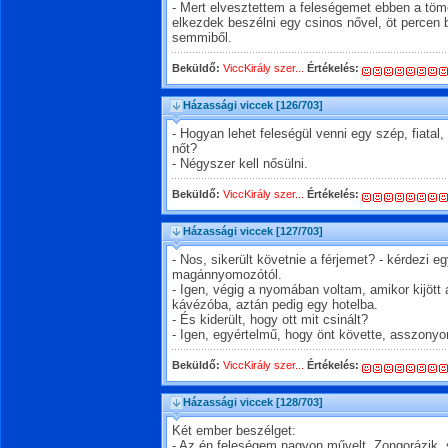
- Mert elvesztettem a feleségemet ebben a tö
elkezdek beszélni egy csinos nővel, öt percen b
semmiből.
Beküldő:
ViccKirály szer...
Értékelés:
Házassági viccek
[126/703]
- Hogyan lehet feleségül venni egy szép, fiatal,
nőt?
- Négyszer kell nősülni.
Beküldő:
ViccKirály szer...
Értékelés:
Házassági viccek
[127/703]
- Nos, sikerült követnie a férjemet? - kérdezi 
magánnyomozótól.
- Igen, végig a nyomában voltam, amikor kijött
kávézóba, aztán pedig egy hotelba.
- És kiderült, hogy ott mit csinált?
- Igen, egyértelmű, hogy önt követte, asszony
Beküldő:
ViccKirály szer...
Értékelés:
Házassági viccek
[128/703]
Két ember beszélget:
- Az én feleségem nagyon művelt. Zongorázik, 