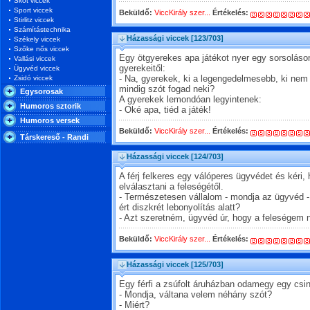
Skót viccek
Sport viccek
Beküldő:
ViccKirály szer...
Értékelés:
Stirlitz viccek
Számítástechnika
Házassági viccek
[123/703]
Székely viccek
Szőke nős viccek
Egy ötgyerekes apa játékot nyer egy sorsoláso
Vallási viccek
gyerekeitől:
Ügyvéd viccek
Zsidó viccek
- Na, gyerekek, ki a legengedelmesebb, ki nem f
mindig szót fogad neki?
Egysorosak
A gyerekek lemondóan legyintenek:
Humoros sztorik
- Oké apa, tiéd a játék!
Humoros versek
Beküldő:
ViccKirály szer...
Értékelés:
Társkereső - Randi
Házassági viccek
[124/703]
A férj felkeres egy válóperes ügyvédet és kéri,
elválasztani a feleségétől.
- Természetesen vállalom - mondja az ügyvéd -,
ért diszkrét lebonyolítás alatt?
- Azt szeretném, ügyvéd úr, hogy a feleségem 
Beküldő:
ViccKirály szer...
Értékelés:
Házassági viccek
[125/703]
Egy férfi a zsúfolt áruházban odamegy egy csi
- Mondja, váltana velem néhány szót?
- Miért?