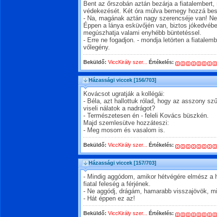
Bent az őrszobán aztán bezárja a fiatalembert
védekezését. Két óra múlva bemegy hozzá besz
- Na, magának aztán nagy szerencséje van! Nem
Éppen a lánya esküvőjén van, biztos jókedvébe
megúszhatja valami enyhébb büntetéssel.
- Erre ne fogadjon. - mondja letörten a fiatalem
vőlegény.
Beküldő:
ViccKirály szer...
Értékelés:
Házassági viccek
[156/703]
Kovácsot ugratják a kollégái:
- Béla, azt hallottuk rólad, hogy az asszony szű
viseli nálatok a nadrágot?
- Természetesen én - feleli Kovács büszkén.
Majd szemlesütve hozzáteszi:
- Meg mosom és vasalom is.
Beküldő:
ViccKirály szer...
Értékelés:
Házassági viccek
[157/703]
- Mindig aggódom, amikor hétvégére elmész a h
fiatal feleség a férjének.
- Ne aggódj, drágám, hamarabb visszajövök, min
- Hát éppen ez az!
Beküldő:
ViccKirály szer...
Értékelés: