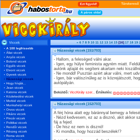
Viccek
«
6
7
8
9
10
11
12
13
14
15
[16]
17
18
19
A 100 legfrissebb
Házassági viccek
[151/703]
Állat viccek
Anyós viccek
- Hallom, a feleséged válni akar.
Bolond viccek
- Igen, egy hülye feminista agyrém miatt. Feldü
Egyéb viccek
autónk ajtaját és segíteni akartam neki kiszállni
Elvont viccek
- Ne mondd! Pusztán azért akar válni, mert udva
Gyerek viccek
- Igen, bár valószínűleg az is közrejátszott, h
Házassági viccek
autópályán.
Hogy hívják...
Jean viccek
Katona viccek
Beküldő:
ViccKirály szer...
Értékelés:
Közlekedési viccek
Morbid viccek
Házassági viccek
[152/703]
Munkahelyi viccek
Orvos viccek
A férj hóna alatt egy báránnyal bemegy a fele
Pikáns viccek
- Nézd kedvesem, ez az a disznó, akit akkor 
Pincér viccek
fáj a fejed.
Politikai viccek
- De hisz ez nem is disznó!
Rendőr viccek
- Ki mondta, hogy hozzád beszélek!?
Részeg viccek
Roma viccek