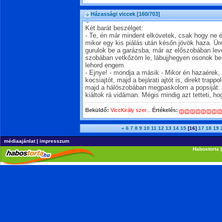
Házassági viccek
[160/703]
Két barát beszélget:
- Te, én már mindent elkövetek, csak hogy ne 
mikor egy kis piálás után későn jövök haza. Ür
gurulok be a garázsba, már az előszobában le
szobában vetkőzöm le, lábujjhegyen osonok be,
lehord engem.
- Ejnye! - mondja a másik - Mikor én hazaérek
kocsiajtót, majd a bejárati ajtót is, direkt tra
majd a hálószobában megpaskolom a popsiját: 
kiáltok rá vidáman. Mégis mindig azt tetteti, ho
Beküldő:
ViccKirály szer...
Értékelés:
«
6
7
8
9
10
11
12
13
14
15
[16]
17
18
19
médiaajánlat
|
impresszum
Habostorta