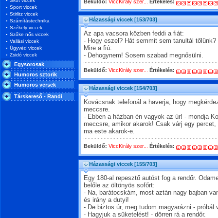
Skót viccek
Beküldő:
ViccKirály szer...
Értékelés:
Sport viccek
Stirlitz viccek
Házassági viccek
[153/703]
Számítástechnika
Székely viccek
Az apa vacsora közben feddi a fiát:
Szőke nős viccek
- Hogy eszel? Hát semmit sem tanultál tőlünk?
Vallási viccek
Mire a fiú:
Ügyvéd viccek
Zsidó viccek
- Dehogynem! Sosem szabad megnősülni.
Egysorosak
Beküldő:
ViccKirály szer...
Értékelés:
Humoros sztorik
Humoros versek
Házassági viccek
[154/703]
Társkereső - Randi
Kovácsnak telefonál a haverja, hogy megkérde
meccsre.
- Ebben a házban én vagyok az úr! - mondja K
meccsre, amikor akarok! Csak várj egy percet
ma este akarok-e.
Beküldő:
ViccKirály szer...
Értékelés:
Házassági viccek
[155/703]
Egy 180-al repesztő autóst fog a rendőr. Odam
belőle az öltönyös sofőrt:
- Na, barátocskám, most aztán nagy bajban v
és irány a dutyi!
- De biztos úr, meg tudom magyarázni - próbál 
- Hagyjuk a süketelést! - dörren rá a rendőr.