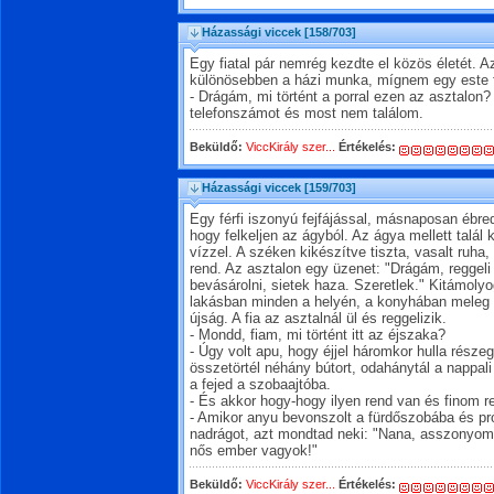
Házassági viccek
[158/703]
Egy fiatal pár nemrég kezdte el közös életét. Az
különösebben a házi munka, mígnem egy este fér
- Drágám, mi történt a porral ezen az asztalon
telefonszámot és most nem találom.
Beküldő:
ViccKirály szer...
Értékelés:
Házassági viccek
[159/703]
Egy férfi iszonyú fejfájással, másnaposan ébre
hogy felkeljen az ágyból. Az ágya mellett talál
vízzel. A széken kikészítve tiszta, vasalt ruh
rend. Az asztalon egy üzenet: "Drágám, regge
bevásárolni, sietek haza. Szeretlek." Kitámoly
lakásban minden a helyén, a konyhában meleg reg
újság. A fia az asztalnál ül és reggelizik.
- Mondd, fiam, mi történt itt az éjszaka?
- Úgy volt apu, hogy éjjel háromkor hulla része
összetörtél néhány bútort, odahánytál a nappal
a fejed a szobaajtóba.
- És akkor hogy-hogy ilyen rend van és finom re
- Amikor anyu bevonszolt a fürdőszobába és prób
nadrágot, azt mondtad neki: "Nana, asszonyom,
nős ember vagyok!"
Beküldő:
ViccKirály szer...
Értékelés: