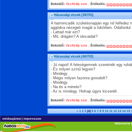
Beküldő:
ViccKirály szer...
Értékelés:
Házassági viccek
[39/703]
A harmincadik születésnapján egy nő felfedez 
aggódva nézegeti magát a tükörben. Odafordul a
- Lattad már ezt?
- Mit, drágám? A ráncaidat?
Beküldő:
ViccKirály szer...
Értékelés:
Házassági viccek
[40/703]
- Jó napot! A feleségemnek szeretnék egy ruhát
- És milyen színű legyen?
- Mindegy.
- Mégis milyen fazonra gonodolt?
- Mindegy.
- Na és a mérete?
- Az is mindegy. Holnap úgyis kicseréli.
Beküldő:
ViccKirály szer...
Értékelés:
«
1
2
3
[4]
5
6
7
8
9
10
11
12
13
14
15
médiaajánlat
|
impresszum
Habostorta