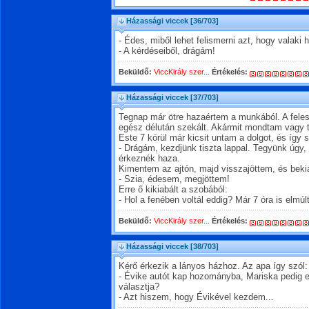
Házassági viccek
[36/703]
- Édes, miből lehet felismerni azt, hogy valaki 
- A kérdéseiből, drágám!
Beküldő:
ViccKirály szer...
Értékelés:
Házassági viccek
[37/703]
Tegnap már ötre hazaértem a munkából. A feles
egész délután szekált. Akármit mondtam vagy t
Este 7 körül már kicsit untam a dolgot, és így 
- Drágám, kezdjünk tiszta lappal. Tegyünk úgy
érkeznék haza.
Kimentem az ajtón, majd visszajöttem, és beki
- Szia, édesem, megjöttem!
Erre ő kikiabált a szobából:
- Hol a fenében voltál eddig? Már 7 óra is elmúlt
Beküldő:
ViccKirály szer...
Értékelés:
Házassági viccek
[38/703]
Kérő érkezik a lányos házhoz. Az apa így szól:
- Évike autót kap hozományba, Mariska pedig e
választja?
- Azt hiszem, hogy Évikével kezdem...