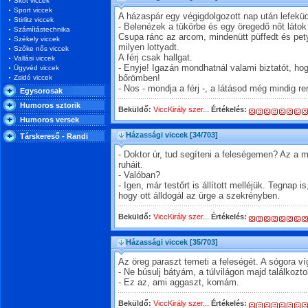
Skót viccek
Sport viccek
A házaspár egy végigdolgozott nap után lefeküd
Stirlitz viccek
- Belenézek a tükörbe és egy öregedő nőt látok 
Számítástechnika
Csupa ránc az arcom, mindenütt püffedt és pet
Székely viccek
milyen lottyadt.
Szőke nős viccek
A férj csak hallgat.
Vallási viccek
- Enyje! Igazán mondhatnál valami biztatót, 
Ügyvéd viccek
Zsidó viccek
bőrömben!
- Nos - mondja a férj -, a látásod még mindig r
Egysorosak
Humoros sztorik
Beküldő:
ViccKirály szer...
Értékelés:
Humoros versek
Házassági viccek
[34/703]
Társkereső - Randi
- Doktor úr, tud segíteni a feleségemen? Az a m
ruháit.
- Valóban?
- Igen, már testőrt is állított melléjük. Tegnap
hogy ott álldogál az ürge a szekrényben.
Beküldő:
ViccKirály szer...
Értékelés:
Házassági viccek
[35/703]
Az öreg paraszt temeti a feleségét. A sógora ví
- Ne búsulj bátyám, a túlvilágon majd találkozto
- Ez az, ami aggaszt, komám.
Beküldő:
ViccKirály szer...
Értékelés: