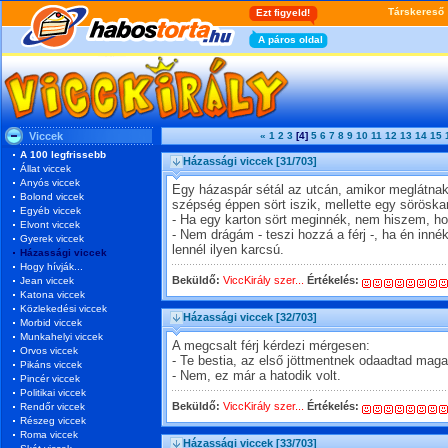
Viccek
«
1
2
3
[4]
5
6
7
8
9
10
11
12
13
14
15
A 100 legfrissebb
Házassági viccek
[31/703]
Állat viccek
Anyós viccek
Egy házaspár sétál az utcán, amikor meglátnak 
Bolond viccek
szépség éppen sört iszik, mellette egy söröska
Egyéb viccek
- Ha egy karton sört meginnék, nem hiszem, ho
Elvont viccek
- Nem drágám - teszi hozzá a férj -, ha én inné
Gyerek viccek
lennél ilyen karcsú.
Házassági viccek
Hogy hívják...
Beküldő:
ViccKirály szer...
Értékelés:
Jean viccek
Katona viccek
Közlekedési viccek
Házassági viccek
[32/703]
Morbid viccek
Munkahelyi viccek
A megcsalt férj kérdezi mérgesen:
Orvos viccek
- Te bestia, az első jöttmentnek odaadtad mag
Pikáns viccek
- Nem, ez már a hatodik volt.
Pincér viccek
Politikai viccek
Beküldő:
ViccKirály szer...
Értékelés:
Rendőr viccek
Részeg viccek
Roma viccek
Házassági viccek
[33/703]