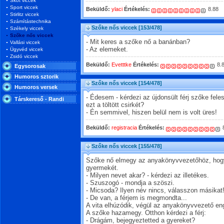
Skót viccek
Sport viccek
Beküldő:
ylaci
Értékelés:
8.88
Stirlitz viccek
Számítástechnika
Szőke nős viccek
[153/478]
Székely viccek
Szőke nős viccek
- Mit keres a szőke nő a banánban?
Vallási viccek
- Az elemeket.
Ügyvéd viccek
Zsidó viccek
Beküldő:
Evetttke
Értékelés:
8.
Egysorosak
Humoros sztorik
Szőke nős viccek
[154/478]
Humoros versek
- Édesem - kérdezi az újdonsült férj szőke feles
Társkereső - Randi
ezt a töltött csirkét?
- Én semmivel, hiszen belül nem is volt üres!
Beküldő:
registracia
Értékelés:
8
Szőke nős viccek
[155/478]
Szőke nő elmegy az anyakönyvvezetőhöz, ho
gyermekét.
- Milyen nevet akar? - kérdezi az illetékes.
- Szuszogó - mondja a szöszi.
- Micsoda? Ilyen név nincs, válasszon másikat
- De van, a férjem is megmondta...
A vita elhúzódik, végül az anyakönyvvezető e
A szőke hazamegy. Otthon kérdezi a férj:
- Drágám, bejegyeztetted a gyereket?