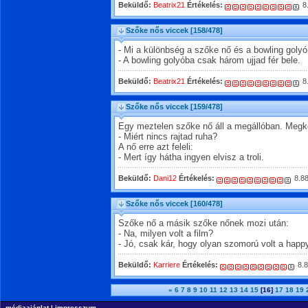
Beküldő:
Beatrix21
Értékelés:
8
Szőke nős viccek
[158/478]
- Mi a különbség a szőke nő és a bowling golyó
- A bowling golyóba csak három ujjad fér bele.
Beküldő:
Beatrix21
Értékelés:
8
Szőke nős viccek
[159/478]
Egy meztelen szőke nő áll a megállóban. Megké
- Miért nincs rajtad ruha?
A nő erre azt feleli:
- Mert így hátha ingyen elvisz a troli.
Beküldő:
Dani12
Értékelés:
8.8
Szőke nős viccek
[160/478]
Szőke nő a másik szőke nőnek mozi után:
- Na, milyen volt a film?
- Jó, csak kár, hogy olyan szomorú volt a happ
Beküldő:
Karriere
Értékelés:
8.8
«
6
7
8
9
10
11
12
13
14
15
[16]
17
18
19
médiaajánlat
|
impresszum