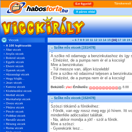
Viccek
«
6
7
8
9
10
11
12
13
14
15
[16]
17
18
19
A 100 legfrissebb
Szőke nős viccek
[151/478]
Állat viccek
Anyós viccek
A szőke nő odamegy a benzinkutashoz és így s
Bolond viccek
- Elnézést, de a pumpa nem ér el a kocsiig!
Egyéb viccek
Mire a benzinkutas:
Elvont viccek
- Túl messze van, álljon közelebb!
Gyerek viccek
Erre a szőke nő odasimul teljesen a benzinkut
Házassági viccek
- Elnézést, de a pumpa nem ér el a kocsiig!
Hogy hívják...
Jean viccek
Katona viccek
Beküldő:
ylaci
Értékelés:
8.88
Közlekedési viccek
Morbid viccek
Szőke nős viccek
[152/478]
Munkahelyi viccek
Orvos viccek
Szöszi titkárnő a főnökéhez:
Pikáns viccek
- Főnök, van egy rossz meg egy jó hírem. Itt v
Pincér viccek
mindenféle adócsalást találtak.
Politikai viccek
- Na, akkor mondja a jót! - szól a főnök.
Rendőr viccek
Mire a szöszi:
Részeg viccek
Roma viccek
- Gyerekünk lesz...