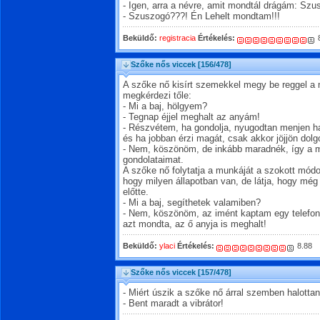
- Igen, arra a névre, amit mondtál drágám: Szu
- Szuszogó???! Én Lehelt mondtam!!!
Beküldő:
registracia
Értékelés:
8
Szőke nős viccek
[156/478]
A szőke nő kisírt szemekkel megy be reggel a
megkérdezi tőle:
- Mi a baj, hölgyem?
- Tegnap éjjel meghalt az anyám!
- Részvétem, ha gondolja, nyugodtan menjen h
és ha jobban érzi magát, csak akkor jöjjön dolg
- Nem, köszönöm, de inkább maradnék, így a mu
gondolataimat.
A szőke nő folytatja a munkáját a szokott mód
hogy milyen állapotban van, de látja, hogy még 
előtte.
- Mi a baj, segíthetek valamiben?
- Nem, köszönöm, az imént kaptam egy telefon
azt mondta, az ő anyja is meghalt!
Beküldő:
ylaci
Értékelés:
8.88
Szőke nős viccek
[157/478]
- Miért úszik a szőke nő árral szemben halotta
- Bent maradt a vibrátor!