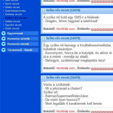
Skót viccek
Beküldő:
ViccKirály szer...
Értékelés:
Sport viccek
Stirlitz viccek
Szőke nős viccek
[13/478]
Számítástechnika
Székely viccek
A szőke nő küld egy SMS-t a férjének:
Szőke nős viccek
- Drágám, itthon hagytad a telefonod!
Vallási viccek
Ügyvéd viccek
Zsidó viccek
Beküldő:
ViccKirály szer...
Értékelés:
Egysorosak
Szőke nős viccek
[14/478]
Humoros sztorik
Humoros versek
Egy szőke nő bemegy a kisállatkereskedésbe, 
kabátkát vásároljon.
Társkereső - Randi
- Asszonyom, hozza be a kutyáját, és akkor rá i
jó-e a méret - mondja az eladó.
- Dehogyis, születésnapi meglepetés lesz!
Beküldő:
ViccKirály szer...
Értékelés:
Szőke nős viccek
[15/478]
Vörös a szőkének:
- Mi a jelszavad a chaten?
Szőke nő:
- BatmanSupermanRobinJoker.
- De miért ilyen hosszú?!
- Mert legalább 4 karakternek kell lennie.
Beküldő:
ViccKirály szer...
Értékelés: