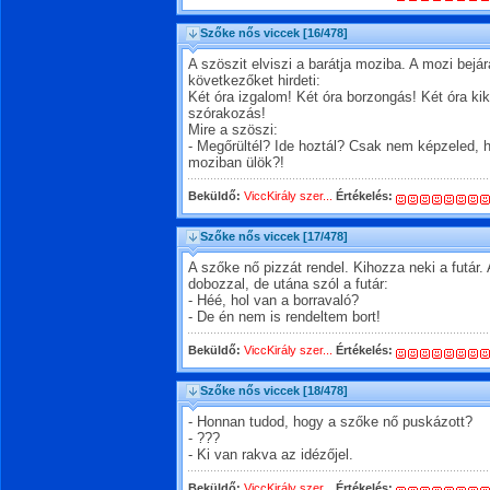
Szőke nős viccek
[16/478]
A szöszit elviszi a barátja moziba. A mozi bejár
következőket hirdeti:
Két óra izgalom! Két óra borzongás! Két óra ki
szórakozás!
Mire a szöszi:
- Megőrültél? Ide hoztál? Csak nem képzeled, h
moziban ülök?!
Beküldő:
ViccKirály szer...
Értékelés:
Szőke nős viccek
[17/478]
A szőke nő pizzát rendel. Kihozza neki a futár. A
dobozzal, de utána szól a futár:
- Héé, hol van a borravaló?
- De én nem is rendeltem bort!
Beküldő:
ViccKirály szer...
Értékelés:
Szőke nős viccek
[18/478]
- Honnan tudod, hogy a szőke nő puskázott?
- ???
- Ki van rakva az idézőjel.
Beküldő:
ViccKirály szer...
Értékelés: