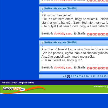
Szőke nős viccek
[19/478]
Két szöszi beszélget:
- Te, én azt nem értem, hogy ha villámlik, előb
után hallom a hangját. Szerinted miért van ez í
- Te hülye! Hát nem tudod, hogy a füled hátré
Beküldő:
ViccKirály szer...
Értékelés:
Szőke nős viccek
[20/478]
A szőke nő levelet kap a nászúton lévő barátnőj
- Az idő pocsék, egész nap a szobában gubbas
A szőke gondolkozik, majd megszólal:
- De mit jelent az, hogy gub?
Beküldő:
ViccKirály szer...
Értékelés:
«
1
[2]
3
4
5
6
7
8
9
10
11
12
13
14
15
médiaajánlat
|
impresszum
Habostorta