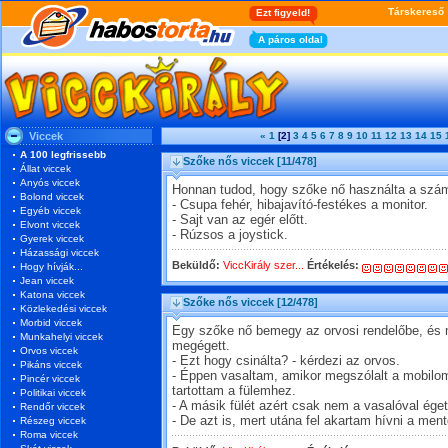
Viccek
«
1
[2]
3
4
5
6
7
8
9
10
11
12
13
14
15
A 100 legfrissebb
Szőke nős viccek
[11/478]
Állat viccek
Anyós viccek
Honnan tudod, hogy szőke nő használta a szá
Bolond viccek
- Csupa fehér, hibajavító-festékes a monitor.
Egyéb viccek
- Sajt van az egér előtt.
Elvont viccek
- Rúzsos a joystick.
Gyerek viccek
Házassági viccek
Beküldő:
ViccKirály szer...
Értékelés:
Hogy hívják...
Jean viccek
Katona viccek
Szőke nős viccek
[12/478]
Közlekedési viccek
Morbid viccek
Egy szőke nő bemegy az orvosi rendelőbe, és m
Munkahelyi viccek
megégett.
Orvos viccek
- Ezt hogy csinálta? - kérdezi az orvos.
Pikáns viccek
- Éppen vasaltam, amikor megszólalt a mobilom.
Pincér viccek
tartottam a fülemhez.
Politikai viccek
- A másik fülét azért csak nem a vasalóval ége
Rendőr viccek
- De azt is, mert utána fel akartam hívni a ment
Részeg viccek
Roma viccek