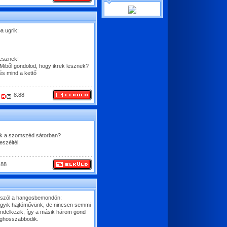
a ugrik:
lesznek!
 Miből gondolod, hogy ikrek lesznek?
és mind a kettő
8.88
lak a szomszéd sátorban?
széltél.
.88
z szól a hangosbemondón:
z egyik hajtóművünk, de nincsen semmi
endelkezik, így a másik három gond
meghosszabbodik.