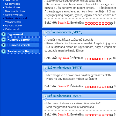
Skót viccek
A szőke nő kétségbeeseve fölhívja a barátját:
Sport viccek
- Kedvesem... nem bírom már ezt az életet... és így ne
Stirlitz viccek
puzzle-t... és sehogysem tudom kirakni... - kétségbeeset
Számítástechnika
A báratja gyorsan odavezet... és mikor meglátja miről van
Székely viccek
- Nyugodj meg drágám, gyere, tegyük szépen vissza a z
Szőke nős viccek
Vallási viccek
Beküldő:
Beatrix21
Értékelés:
8
Ügyvéd viccek
Zsidó viccek
Szőke nős viccek
[84/478]
Egysorosak
Humoros sztorik
A rendőr megállítja a szőke nő kocsiját:
- Közuti ellenőrzés, kérem a személyit, forgalmit, jogosít
Humoros versek
- Ne is folytassa biztos úr, úgyis tudom, hogy a végén a
szondát is meg kell majd fújnom!
Társkereső - Randi
Beküldő:
Gyuróka
Értékelés:
8.
Szőke nős viccek
[85/478]
- Miért vágja le a szőke nő a haját hegymászás előtt?
- Hogy ne egy hajszálon múljon az élete!!!
Beküldő:
Beatrix21
Értékelés:
8
Szőke nős viccek
[86/478]
- Miert van cipőnyom a szőke nő monitorán?
- Mert megpróbált belépni a Windowsba.
Beküldő:
Beatrix21
Értékelés:
8