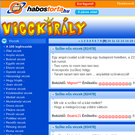
Viccek
«
1
2
3
4
5
6
7
8
[9]
10
11
12
13
14
15
A 100 legfrissebb
Szőke nős viccek
[81/478]
Állat viccek
Anyós viccek
Egy angol család száll meg egy budapesti hotelben, a 222
Bolond viccek
két rumot:
Egyéb viccek
- Two rums to room two two two.
Elvont viccek
A recepciós (szőke) hölgy:
Gyerek viccek
- Taram taram tam tam tam ... anyáddal szórakozzál!
Házassági viccek
Hogy hívják...
Beküldő:
Mignon***
Értékelés:
8
Jean viccek
Katona viccek
Közlekedési viccek
Szőke nős viccek
[82/478]
Morbid viccek
Munkahelyi viccek
- Mit vár a szőke nő a kád mellett?
Orvos viccek
- Hogy a melegvízcsap zöldre váltson.
Pikáns viccek
Pincér viccek
Beküldő:
Beatrix21
Értékelés:
8
Politikai viccek
Rendőr viccek
Részeg viccek
Szőke nős viccek
[83/478]
Roma viccek