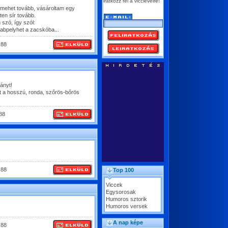
iratkozz fel a vicclevélre!
m mehet tovább, vásároltam egy
ten sír tovább.
 szó, így szól:
abpelyhet a zacskóba...
.88
ványt!
zt a hosszú, ronda, szőrös-bőrös
88
.88
Top 100
Viccek
Egysorosak
Humoros sztorik
Humoros versek
A nap képe
.88