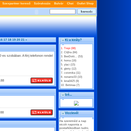
16
17
18
19
20
21
»
Ki a király?
1. Trepi (98)
2. Cl@ra (84)
-es szobában. A férj telefonon rendel
3. BeeDotti... (53)
4. homa (16)
5. ylaci (15)
6. gletty (12)
7. cstomika (11)
8. noname33 (10)
.88
9. lena0425 (9)
10. Bettinaa (7)
Izé...
.88
Vicclevél
Ha szeretnéd a nap
viccét naponta a
postafiókodban tudni,