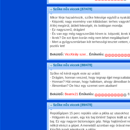
Szőke nős viccek
[87/478]
Mikor férje hazaérkezik, szőke felesége egyből a nyakáb
- Képzeld, nagy esemény van kilátásban: terhes vagyok!
A férj megörül, átöleli feleségét, és boldogan mondja:
- Ez nagyszerű, drágám!
- És van egy még nagyszerűbb hírem is: képzeld, ikrek 
- Ikrek? De ezt ilyen korán még nem lehet megállapítani!
- Mert a gyógyszertárban két terhességi tesztet vettem, 
pozitív lett!
Beküldő:
ViccKirály szer...
Értékelés:
Szőke nős viccek
[88/478]
Szőke nő kérdi egyik este az urától:
- Drágám, honnan veszed, hogy tegnap éjjel megcsalta
- Honnan? Hát onnan, hogy hallottam, ahogy álmodban be
- Álmomban? De hisz egy szemet sem aludtam!
Beküldő:
Beatrix21
Értékelés:
8
Szőke nős viccek
[89/478]
Repülőgépen 15 perc repülés után a pilóta az utasokho
- Hölgyeim és uraim, egy kis baj történt! Sajnos leállt a
baj. Ez egy nagyon biztonságos gép. Négy hajtóművel r
nélkül elviszi a gépet. A menetidő azonban egy órával 
Később ismét jelentkezik a pilóta: