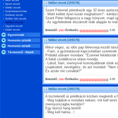
Skót viccek
Vallási viccek
[103/176]
Sport viccek
Stirlitz viccek
Szent Péternél jelentkezik egy 32 éves autósze
Számítástechnika
- Miért kellett ilyen korán meghalnom? - kérdezi
Székely viccek
Szent Péter fellapozza a nagy könyvet, majd íg
Szőke nős viccek
- Az ügyfeleidnek elszámolt órák alapján te má
Vallási viccek
Ügyvéd viccek
Zsidó viccek
Beküldő:
ylaci
Értékelés:
8.88
Egysorosak
Vallási viccek
[104/176]
Humoros sztorik
Humoros versek
Mikor végez, az idős pap félrevonja kezdő társá
- Fiam, a gyóntatással kapcsolatban szeretnék 
Társkereső - Randi
Próbáld utánam mondani: "Ezennel feloldozlak 
A fiatal csodálkozva utána mondja.
- Látod, fiam, mennyivel komolyabbnak tűnik ez
csapkodod, nevetgélsz, és azt mondod: "Nem
És aztán mit csináltál?"
Beküldő:
ylaci
Értékelés:
8.88
Vallási viccek
[105/176]
A tisztelendő úr prédikáció közben megkérdi a h
- Meg tudjátok-e mondani nekem, mit kell tenn
mennyországba kerüljön?
Egy borízű hang lentről:
- Meg kell halnia...!