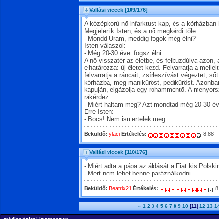
Vallási viccek
[109/176]
A középkorú nő infarktust kap, és a kórházban 
Megjelenik Isten, és a nő megkérdi tőle:
- Mondd Uram, meddig fogok még élni?
Isten válaszol:
- Még 20-30 évet fogsz élni.
A nő visszatér az életbe, és felbuzdúlva azon, am
elhatározza: új életet kezd. Felvarratja a melleit
felvarratja a ráncait, zsírleszívást végeztet, ső
kórházba, meg manikűröst, pedikűröst. Azonban
kapuján, elgázolja egy rohammentő. A menyorsz
rákérdez:
- Miért haltam meg? Azt mondtad még 20-30 évi
Erre Isten:
- Bocs! Nem ismertelek meg...
Beküldő:
ylaci
Értékelés:
8.88
Vallási viccek
[110/176]
- Miért adta a pápa az áldását a Fiat kis Polski
- Mert nem lehet benne paráználkodni.
Beküldő:
Beatrix21
Értékelés:
8
«
1
2
3
4
5
6
7
8
9
10
[11]
12
13
1
médiaajánlat
|
impresszum