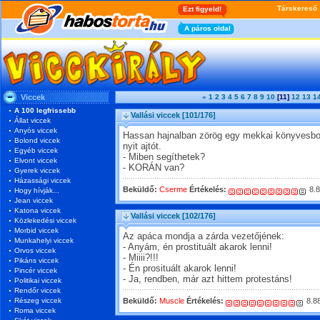
Viccek
«
1
2
3
4
5
6
7
8
9
10
[11]
12
13
1
A 100 legfrissebb
Vallási viccek
[101/176]
Állat viccek
Anyós viccek
Hassan hajnalban zörög egy mekkai könyvesbolt
Bolond viccek
nyit ajtót.
Egyéb viccek
- Miben segíthetek?
Elvont viccek
- KORÁN van?
Gyerek viccek
Házassági viccek
Beküldő:
Cserme
Értékelés:
8.8
Hogy hívják...
Jean viccek
Katona viccek
Vallási viccek
[102/176]
Közlekedési viccek
Morbid viccek
Az apáca mondja a zárda vezetőjének:
Munkahelyi viccek
- Anyám, én prostituált akarok lenni!
Orvos viccek
- Miiii?!!!
Pikáns viccek
- Én prosituált akarok lenni!
Pincér viccek
- Ja, rendben, már azt hittem protestáns!
Politikai viccek
Rendőr viccek
Részeg viccek
Beküldő:
Muscle
Értékelés:
8.8
Roma viccek