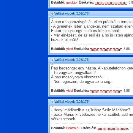
Beküldő:
quicktor
Értékelés:
8.8
Vallási viccek
[106/176]
A pap a fogamzásgátlás ellen prédikál a templ
- A gyerekek Isten ajándékai, nem szabad ellen
Ekkor felugrik egy fickó és közbekiabál:
- Már elnézést, de az eső és a hó is Isten ajá
húzunk ellenük!
Beküldő:
ylaci
Értékelés:
8.88
Vallási viccek
[107/176]
Pap becsönget egy házba. A kaputelefonon kere
- Te vagy az, angyalkám?
A pap mosolyogva visszaszól:
- Nem egészen, de ugyanaz a cég...
Beküldő:
ylaci
Értékelés:
8.88
Vallási viccek
[108/176]
- Hogy imádkozik a szűzlány Szűz Máriához?
- Szűz Mária, ki vétkezés nélkül szültél, add 
vétkezhessek.
Beküldő:
Beatrix21
Értékelés:
8