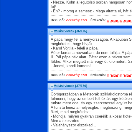
- Nézze, Kohn a legutolsó sorban hangosan ho
fel!
- Én? - morog a samesz - Maga altatta el, hát 
Beküldő:
ViccKirály szer...
Értékelés:
Vallási viccek
[36/176]
A pápa megy fel a menyországba. A kapuban Sze
megkérdezi, hogy hívják.
- Karol Vojtila - feleli a pápa.
Péter keresi a névsorban, de nem találja. A pá
II. Pál pápa név alatt. Péter ezen a néven sem t
földre. Mikor megtett már vagy öt kilométert, S
- Jancsi, kandi kamera!
Beküldő:
ViccKirály szer...
Értékelés:
Vallási viccek
[37/176]
Görögországban a Meteorák sziklakolostorba ré
felmenni, hogy az embert felhúzták egy kötéle
turista ment oda, és egy szerzetessel együtt be
A turista lenéz a mélyésgbe, megborzong, megn
őket, majd megkérdezi:
- Mondja, milyen gyakran cserélik a kosár kötel
Mire a szerzetes:
- Valahányszor elszakad...