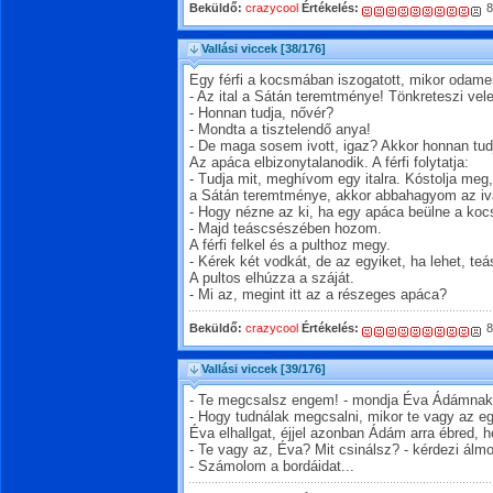
Beküldő:
crazycool
Értékelés:
8
Vallási viccek
[38/176]
Egy férfi a kocsmában iszogatott, mikor odam
- Az ital a Sátán teremtménye! Tönkreteszi vele
- Honnan tudja, nővér?
- Mondta a tisztelendő anya!
- De maga sosem ivott, igaz? Akkor honnan tud
Az apáca elbizonytalanodik. A férfi folytatja:
- Tudja mit, meghívom egy italra. Kóstolja meg,
a Sátán teremtménye, akkor abbahagyom az iv
- Hogy nézne az ki, ha egy apáca beülne a koc
- Majd teáscsészében hozom.
A férfi felkel és a pulthoz megy.
- Kérek két vodkát, de az egyiket, ha lehet, t
A pultos elhúzza a száját.
- Mi az, megint itt az a részeges apáca?
Beküldő:
crazycool
Értékelés:
8
Vallási viccek
[39/176]
- Te megcsalsz engem! - mondja Éva Ádámnak
- Hogy tudnálak megcsalni, mikor te vagy az e
Éva elhallgat, éjjel azonban Ádám arra ébred, 
- Te vagy az, Éva? Mit csinálsz? - kérdezi álm
- Számolom a bordáidat...