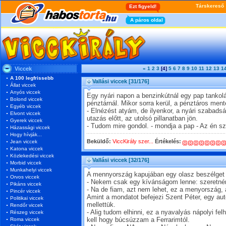
Viccek
«
1
2
3
[4]
5
6
7
8
9
10
11
12
13
1
A 100 legfrissebb
Vallási viccek
[31/176]
Állat viccek
Anyós viccek
Egy nyári napon a benzinkútnál egy pap tankolá
Bolond viccek
pénztárnál. Mikor sorra kerül, a pénztáros men
Egyéb viccek
- Elnézést atyám, de ilyenkor, a nyári szabads
Elvont viccek
utazás előtt, az utolsó pillanatban jön.
Gyerek viccek
- Tudom mire gondol. - mondja a pap - Az én s
Házassági viccek
Hogy hívják...
Beküldő:
ViccKirály szer...
Értékelés:
Jean viccek
Katona viccek
Közlekedési viccek
Vallási viccek
[32/176]
Morbid viccek
Munkahelyi viccek
A mennyország kapujában egy olasz beszélget 
Orvos viccek
- Nekem csak egy kívánságom lenne: szeretném
Pikáns viccek
- Na de fiam, azt nem lehet, ez a menyország, 
Pincér viccek
Amint a mondatot befejezi Szent Péter, egy a
Politikai viccek
mellettük.
Rendőr viccek
- Alig tudom elhinni, ez a nyavalyás nápolyi felh
Részeg viccek
Roma viccek
kell hogy búcsúzzam a Ferrarimtól.