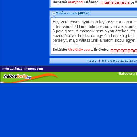
Beküldő:
crazycool
Értékelés:
8
Vallási viccek
[40/176]
Egy verőfényes nyári nap így kezdte a pap a mi
- Testvéreim! Háromféle beszéd van a kezembe
5 percig tart. A második nem olyan értékes, és
kevés értéket hordoz és egy óra hosszáig tart
perselyt, majd választunk a három közül egyet.
Beküldő:
ViccKirály szer...
Értékelés:
«
1
2
3
[4]
5
6
7
8
9
10
11
12
13
1
médiaajánlat
|
impresszum
Habostorta