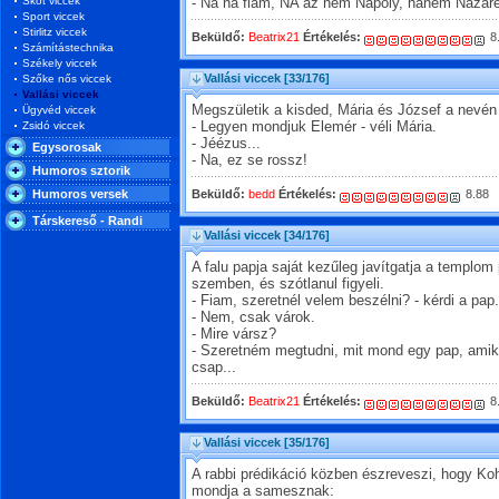
Skót viccek
- Na na fiam, NA az nem Nápoly, hanem Nazaret,
Sport viccek
Stirlitz viccek
Beküldő:
Beatrix21
Értékelés:
8
Számítástechnika
Székely viccek
Vallási viccek
[33/176]
Szőke nős viccek
Vallási viccek
Megszületik a kisded, Mária és József a nevé
Ügyvéd viccek
Zsidó viccek
- Legyen mondjuk Elemér - véli Mária.
- Jéézus...
Egysorosak
- Na, ez se rossz!
Humoros sztorik
Humoros versek
Beküldő:
bedd
Értékelés:
8.88
Társkereső - Randi
Vallási viccek
[34/176]
A falu papja saját kezűleg javítgatja a templom p
szemben, és szótlanul figyeli.
- Fiam, szeretnél velem beszélni? - kérdi a pap.
- Nem, csak várok.
- Mire vársz?
- Szeretném megtudni, mit mond egy pap, amiko
csap...
Beküldő:
Beatrix21
Értékelés:
8
Vallási viccek
[35/176]
A rabbi prédikáció közben észreveszi, hogy Koh
mondja a samesznak: