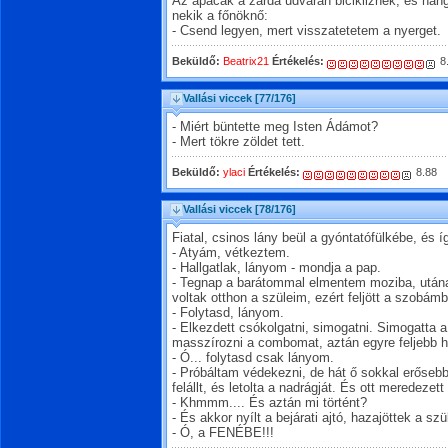
Az apácák a zárda udvarán bicikliznek, és han
nekik a főnöknő:
- Csend legyen, mert visszatetetem a nyerget.
Beküldő:
Beatrix21
Értékelés:
8
Vallási viccek
[77/176]
- Miért büntette meg Isten Ádámot?
- Mert tökre zöldet tett.
Beküldő:
ylaci
Értékelés:
8.88
Vallási viccek
[78/176]
Fiatal, csinos lány beül a gyóntatófülkébe, és 
- Atyám, vétkeztem.
- Hallgatlak, lányom - mondja a pap.
- Tegnap a barátommal elmentem moziba, utána
voltak otthon a szüleim, ezért feljött a szobámb
- Folytasd, lányom.
- Elkezdett csókolgatni, simogatni. Simogatta 
masszírozni a combomat, aztán egyre feljebb ha
- Ó... folytasd csak lányom.
- Próbáltam védekezni, de hát ő sokkal erősebb
felállt, és letolta a nadrágját. És ott meredezett 
- Khmmm.... És aztán mi történt?
- És akkor nyílt a bejárati ajtó, hazajöttek a szü
- Ó, a FENÉBE!!!