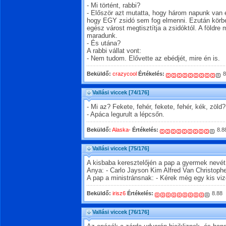
- Mi történt, rabbi?
- Először azt mutatta, hogy három napunk van 
hogy EGY zsidó sem fog elmenni. Ezután körbe
egész várost megtisztítja a zsidóktól. A földre 
maradunk.
- És utána?
A rabbi vállat vont:
- Nem tudom. Elővette az ebédjét, mire én is.
Beküldő:
crazycool
Értékelés:
8
Vallási viccek
[74/176]
- Mi az? Fekete, fehér, fekete, fehér, kék, zöld?
- Apáca legurult a lépcsőn.
Beküldő:
Alaska-
Értékelés:
8.8
Vallási viccek
[75/176]
A kisbaba keresztelőjén a pap a gyermek nevét
Anya: - Carlo Jayson Kim Alfred Van Christoph
A pap a ministránsnak: - Kérek még egy kis viz
Beküldő:
irisz6
Értékelés:
8.88
Vallási viccek
[76/176]