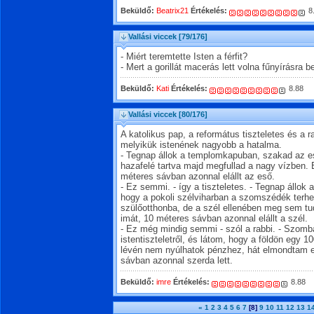
Beküldő:
Beatrix21
Értékelés:
8
Vallási viccek
[79/176]
- Miért teremtette Isten a férfit?
- Mert a gorillát macerás lett volna fűnyírásra be
Beküldő:
Kati
Értékelés:
8.88
Vallási viccek
[80/176]
A katolikus pap, a református tiszteletes és a
melyikük istenének nagyobb a hatalma.
- Tegnap állok a templomkapuban, szakad az es
hazafelé tartva majd megfullad a nagy vízben.
méteres sávban azonnal elállt az eső.
- Ez semmi. - így a tiszteletes. - Tegnap állo
hogy a pokoli szélviharban a szomszédék terhes
szülőotthonba, de a szél ellenében meg sem t
imát, 10 méteres sávban azonnal elállt a szél.
- Ez még mindig semmi - szól a rabbi. - Szom
istentiszteletről, és látom, hogy a földön egy 
lévén nem nyúlhatok pénzhez, hát elmondtam e
sávban azonnal szerda lett.
Beküldő:
imre
Értékelés:
8.88
«
1
2
3
4
5
6
7
[8]
9
10
11
12
13
1