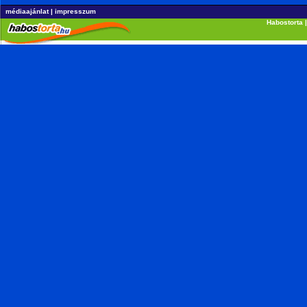
médiaajánlat
|
impresszum
Habostorta