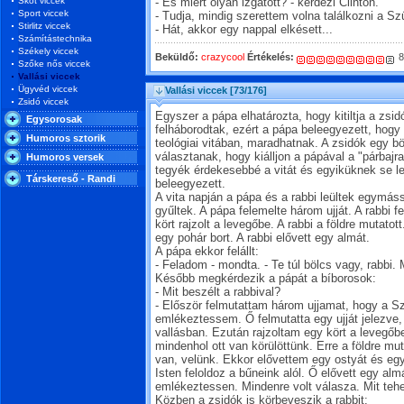
Skót viccek
- És miért olyan izgatott? - kérdezi Clinton.
Sport viccek
- Tudja, mindig szerettem volna találkozni a Sz
Stirlitz viccek
- Hát, akkor egy nappal elkésett...
Számítástechnika
Székely viccek
Beküldő:
crazycool
Értékelés:
8
Szőke nős viccek
Vallási viccek
Ügyvéd viccek
Vallási viccek
[73/176]
Zsidó viccek
Egyszer a pápa elhatározta, hogy kitiltja a zsid
Egysorosak
felháborodtak, ezért a pápa beleegyezett, hogy 
Humoros sztorik
teológiai vitában, maradhatnak. A zsidók egy bö
választanak, hogy kiálljon a pápával a "párbajr
Humoros versek
tegyék érdekesebbé a vitát és egyiküknek se l
Társkereső - Randi
beleegyezett.
A vita napján a pápa és a rabbi leültek egymás
gyűltek. A pápa felemelte három ujját. A rabbi f
kört rajzolt a levegőbe. A rabbi a földre mutatot
egy pohár bort. A rabbi elővett egy almát.
A pápa ekkor felállt:
- Feladom - mondta. - Te túl bölcs vagy, rabbi.
Később megkérdezik a pápát a bíborosok:
- Mit beszélt a rabbival?
- Először felmutattam három ujjamat, hogy a 
emlékeztessem. Ő felmutatta egy ujját jelezve
vallásban. Ezután rajzoltam egy kört a levegőb
mindenhol ott van körülöttünk. Erre a földre muta
van, velünk. Ekkor elővettem egy ostyát és eg
Isten feloldoz a bűneink alól. Ő elővett egy al
emlékeztessen. Mindenre volt válasza. Mit teh
Közben a zsidók is körbeveszik a rabbit: