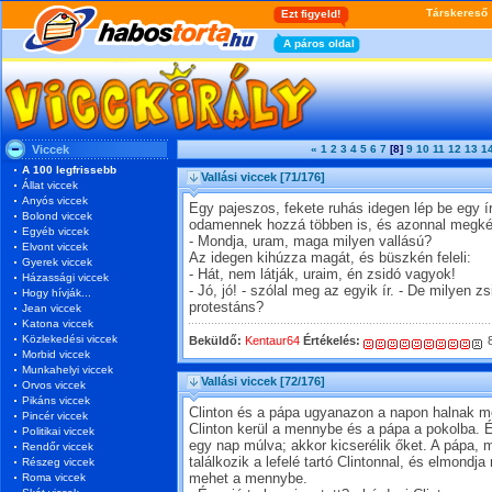
Viccek
«
1
2
3
4
5
6
7
[8]
9
10
11
12
13
1
A 100 legfrissebb
Vallási viccek
[71/176]
Állat viccek
Anyós viccek
Egy pajeszos, fekete ruhás idegen lép be egy í
Bolond viccek
odamennek hozzá többen is, és azonnal megkér
Egyéb viccek
- Mondja, uram, maga milyen vallású?
Elvont viccek
Az idegen kihúzza magát, és büszkén feleli:
Gyerek viccek
- Hát, nem látják, uraim, én zsidó vagyok!
Házassági viccek
- Jó, jó! - szólal meg az egyik ír. - De milyen 
Hogy hívják...
protestáns?
Jean viccek
Katona viccek
Közlekedési viccek
Beküldő:
Kentaur64
Értékelés:
8
Morbid viccek
Munkahelyi viccek
Vallási viccek
[72/176]
Orvos viccek
Pikáns viccek
Clinton és a pápa ugyanazon a napon halnak me
Pincér viccek
Clinton kerül a mennybe és a pápa a pokolba. É
Politikai viccek
egy nap múlva; akkor kicserélik őket. A pápa, m
Rendőr viccek
találkozik a lefelé tartó Clintonnal, és elmondja
Részeg viccek
Roma viccek
mehet a mennybe.