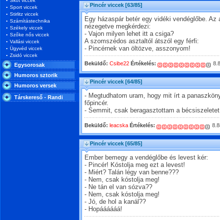
Skót viccek
Pincér viccek
[63/85]
Sport viccek
Stirlitz viccek
Egy házaspár betér egy vidéki vendéglőbe. Az 
Számítástechnika
nézegetve megkérdezi:
Székely viccek
- Vajon milyen lehet itt a csiga?
Szőke nős viccek
A szomszédos asztaltól átszól egy férfi:
Vallási viccek
- Pincérnek van öltözve, asszonyom!
Ügyvéd viccek
Zsidó viccek
Beküldő:
Csibe22
Értékelés:
8.
Egysorosak
Humoros sztorik
Pincér viccek
[64/85]
Humoros versek
- Megtudhatom uram, hogy mit írt a panaszköny
Társkereső - Randi
főpincér.
- Semmit, csak beragasztottam a bécsiszeletet
Beküldő:
leacska
Értékelés:
8.8
Pincér viccek
[65/85]
Ember bemegy a vendéglőbe és levest kér:
- Pincér! Kóstolja meg ezt a levest!
- Miért? Talán légy van benne???
- Nem, csak kóstolja meg!
- Ne tán el van sózva??
- Nem, csak kóstolja meg!
- Jó, de hol a kanál??
- Hopáááááá!