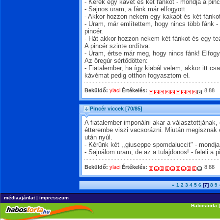
- Kérek egy kávét és két fánkot - mondja a pin
- Sajnos uram, a fánk már elfogyott.
- Akkor hozzon nekem egy kakaót és két fánkot
- Uram, már említettem, hogy nincs több fánk 
pincér.
- Hát akkor hozzon nekem két fánkot és egy teá
A pincér szinte ordítva:
- Uram, értse már meg, hogy nincs fánk! Elfogyo
Az öregúr sértődötten:
- Fiatalember, ha így kiabál velem, akkor itt c
kávémat pedig otthon fogyasztom el.
Beküldő:
ylaci
Értékelés:
8.88
Pincér viccek
[70/85]
A fiatalember imponálni akar a választottjának,
étterembe viszi vacsorázni. Miután megisznak eg
után nyúl.
- Kérünk két ,,giuseppe spomdaluccit" - mondja
- Sajnálom uram, de az a tulajdonos! - feleli a p
Beküldő:
ylaci
Értékelés:
8.88
«
1
2
3
4
5
6
[7]
8
9
médiaajánlat
|
impresszum
Habostorta