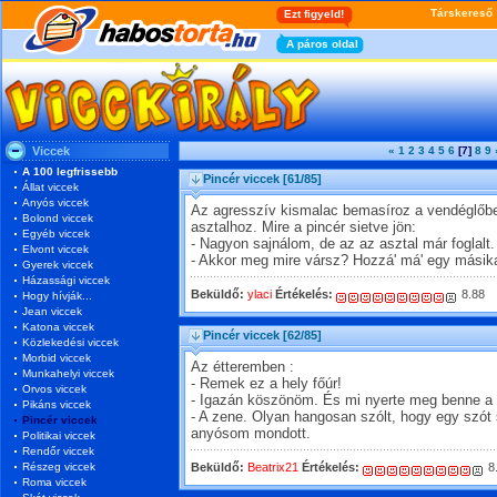
Viccek
«
1
2
3
4
5
6
[7]
8
9
A 100 legfrissebb
Pincér viccek
[61/85]
Állat viccek
Anyós viccek
Az agresszív kismalac bemasíroz a vendéglőbe
Bolond viccek
asztalhoz. Mire a pincér sietve jön:
Egyéb viccek
- Nagyon sajnálom, de az az asztal már foglalt.
Elvont viccek
- Akkor meg mire vársz? Hozzá' má' egy másika
Gyerek viccek
Házassági viccek
Beküldő:
ylaci
Értékelés:
8.88
Hogy hívják...
Jean viccek
Katona viccek
Pincér viccek
[62/85]
Közlekedési viccek
Morbid viccek
Az étteremben :
Munkahelyi viccek
- Remek ez a hely főúr!
Orvos viccek
- Igazán köszönöm. És mi nyerte meg benne a 
Pikáns viccek
- A zene. Olyan hangosan szólt, hogy egy szót 
Pincér viccek
anyósom mondott.
Politikai viccek
Rendőr viccek
Részeg viccek
Beküldő:
Beatrix21
Értékelés:
8
Roma viccek