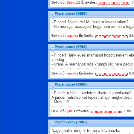
Beküldő:
Beatrix21
Értékelés:
8
Pincér viccek
[66/85]
- Pincér! Jöjjön ide! Mi úszik a levesemben?
- Ne mondja, uraságod, hogy nem ismeri a legy
Beküldő:
leacska
Értékelés:
8.8
Pincér viccek
[67/85]
- Pincér! Hány éves marhából hozott nekem ebé
vendég.
- Uram. A marhához sós krumpli jár, nem pedig 
Beküldő:
leacska
Értékelés:
8.8
Pincér viccek
[68/85]
- Pincér, a bécsi szeletem tiszta alkoholszagú!
A pincér hátralép két lépést, majd megkérdezi:
- Most is?
Beküldő:
ylaci
Értékelés:
8.88
Pincér viccek
[69/85]
Nagyothalló, idős úr tér be a kávéházba.