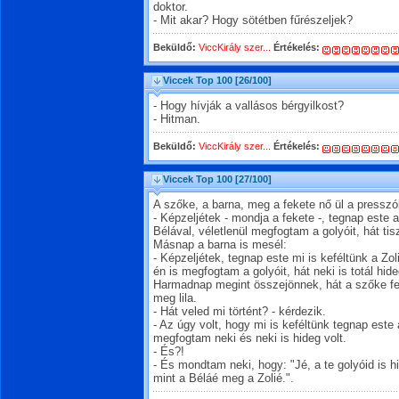
doktor.
- Mit akar? Hogy sötétben fűrészeljek?
Beküldő:
ViccKirály szer...
Értékelés:
Viccek Top 100
[26/100]
- Hogy hívják a vallásos bérgyilkost?
- Hitman.
Beküldő:
ViccKirály szer...
Értékelés:
Viccek Top 100
[27/100]
A szőke, a barna, meg a fekete nő ül a pressz
- Képzeljétek - mondja a fekete -, tegnap este 
Bélával, véletlenül megfogtam a golyóit, hát tisz
Másnap a barna is mesél:
- Képzeljétek, tegnap este mi is keféltünk a Zo
én is megfogtam a golyóit, hát neki is totál hide
Harmadnap megint összejönnek, hát a szőke fej
meg lila.
- Hát veled mi történt? - kérdezik.
- Az úgy volt, hogy mi is keféltünk tegnap este 
megfogtam neki és neki is hideg volt.
- És?!
- És mondtam neki, hogy: "Jé, a te golyóid is 
mint a Béláé meg a Zolié.".