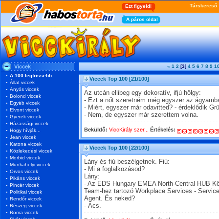
Viccek
«
1
2
[3]
4
5
6
7
8
9
1
A 100 legfrissebb
Viccek Top 100
[21/100]
Állat viccek
Anyós viccek
Az utcán ellibeg egy dekoratív, ifjú hölgy:
Bolond viccek
- Ezt a nőt szeretném még egyszer az ágyamba
Egyéb viccek
- Miért, egyszer már odavitted? - érdeklődik Gr
Elvont viccek
- Nem, de egyszer már szerettem volna.
Gyerek viccek
Házassági viccek
Beküldő:
ViccKirály szer...
Értékelés:
Hogy hívják...
Jean viccek
Katona viccek
Viccek Top 100
[22/100]
Közlekedési viccek
Morbid viccek
Lány és fiú beszélgetnek. Fiú:
Munkahelyi viccek
- Mi a foglalkozásod?
Orvos viccek
Lány:
Pikáns viccek
- Az EDS Hungary EMEA North-Central HUB 
Pincér viccek
Team-hez tartozó Workplace Services - Servic
Politikai viccek
Agent. És neked?
Rendőr viccek
- Ács.
Részeg viccek
Roma viccek