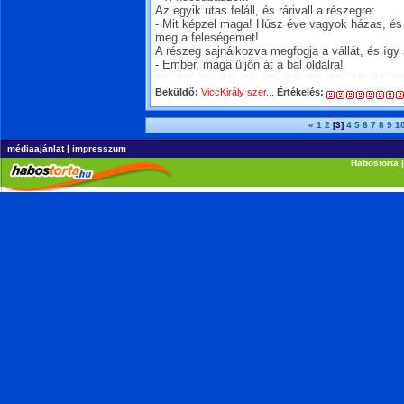
Az egyik utas feláll, és rárivall a részegre:
- Mit képzel maga! Húsz éve vagyok házas, é
meg a feleségemet!
A részeg sajnálkozva megfogja a vállát, és így 
- Ember, maga üljön át a bal oldalra!
Beküldő:
ViccKirály szer...
Értékelés:
«
1
2
[3]
4
5
6
7
8
9
1
médiaajánlat
|
impresszum
Habostorta