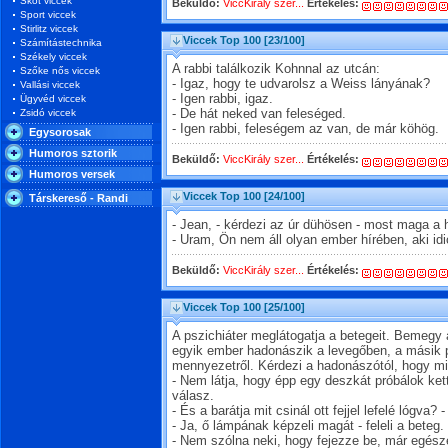
Skót viccek
Beküldő:
ViccKirály szer...
Értékelés:
Sport viccek
Stirlitz viccek
Viccek Top 100
[23/100]
Számítástechnika
Székely viccek
A rabbi találkozik Kohnnal az utcán:
Szőke nős viccek
- Igaz, hogy te udvarolsz a Weiss lányának?
Vallási viccek
- Igen rabbi, igaz.
Ügyvéd viccek
Zsidó viccek
- De hát neked van feleséged.
- Igen rabbi, feleségem az van, de már köhög.
Egysorosak
Humoros sztorik
Beküldő:
ViccKirály szer...
Értékelés:
Humoros versek
Viccek Top 100
[24/100]
Társkereső - Randi
- Jean, - kérdezi az úr dühösen - most maga a 
- Uram, Ön nem áll olyan ember hírében, aki id
Beküldő:
ViccKirály szer...
Értékelés:
Viccek Top 100
[25/100]
A pszichiáter meglátogatja a betegeit. Bemegy 
egyik ember hadonászik a levegőben, a másik ped
mennyezetről. Kérdezi a hadonászótól, hogy mit
- Nem látja, hogy épp egy deszkát próbálok kett
válasz.
- És a barátja mit csinál ott fejjel lefelé lógva? 
- Ja, ő lámpának képzeli magát - feleli a beteg.
- Nem szólna neki, hogy fejezze be, már egészen