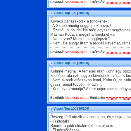
Beküldő:
ViccKirály szer...
Értékelés:
Viccek Top 100
[28/100]
Kovács panaszkodik a főnökének:
- A Szabó mindig seggfejnek nevez!
- Szabó, jöjjön ide! Ha még egyszer seggfejne
Másnap Kovács megint a fönöknél van.
- Na mi van? Megint leseggfejezte?
- Nem. De ahogy ittam a reggeli kávémat, rámsz
Beküldő:
ViccKirály szer...
Értékelés:
Viccek Top 100
[29/100]
Kohnné meghal. A temetés után Kohn egy ötszá
zsebébe, aki ezt nagyon kevésnek találja, s k
- Nem akarok erőszakos lenni, Kohn úr, de tudn
gyász, annál többet illik adni...
- Komolyan mondja? Akkor adjon vissza négys
Beküldő:
ViccKirály szer...
Értékelés:
Viccek Top 100
[30/100]
Részeg férfi utazik a villamoson, és szidja a ba
- Ti idióták!
Ráordít a jobb oldalon ülő utasokra is:
- Ti nőcsábászok!