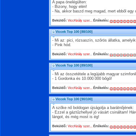
A papa önelégülten:
- Bizony, hogy eléri!
- Na, akkor baszd meg magad, mert ebből egy 
Beküldő:
ViccKirály szer...
Értékelés:
Viccek Top 100
[88/100]
- Mi az: pici, rózsaszín, szőrös állatka, amelyi
- Pink hód.
Beküldő:
ViccKirály szer...
Értékelés:
Viccek Top 100
[89/100]
- Mi az összetétele a legújabb magyar szimfon
- 1 Gordonka és 10.000.000 bőgő!
Beküldő:
ViccKirály szer...
Értékelés:
Viccek Top 100
[90/100]
A szőke nő boldogan újságolja a barátnőjének:
- Ezzel a gáztűzhellyel jó vásárt csináltam! H
lángot, és még most is ég!
Beküldő:
ViccKirály szer...
Értékelés: