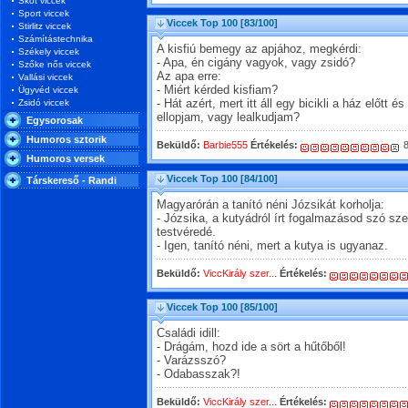
Skót viccek
Sport viccek
Viccek Top 100
[83/100]
Stirlitz viccek
Számítástechnika
A kisfiú bemegy az apjához, megkérdi:
Székely viccek
- Apa, én cigány vagyok, vagy zsidó?
Szőke nős viccek
Az apa erre:
Vallási viccek
- Miért kérded kisfiam?
Ügyvéd viccek
Zsidó viccek
- Hát azért, mert itt áll egy bicikli a ház előt
ellopjam, vagy lealkudjam?
Egysorosak
Humoros sztorik
Beküldő:
Barbie555
Értékelés:
8
Humoros versek
Viccek Top 100
[84/100]
Társkereső - Randi
Magyarórán a tanító néni Józsikát korholja:
- Józsika, a kutyádról írt fogalmazásod szó sze
testvéredé.
- Igen, tanító néni, mert a kutya is ugyanaz.
Beküldő:
ViccKirály szer...
Értékelés:
Viccek Top 100
[85/100]
Családi idill:
- Drágám, hozd ide a sört a hűtőből!
- Varázsszó?
- Odabasszak?!
Beküldő:
ViccKirály szer...
Értékelés: