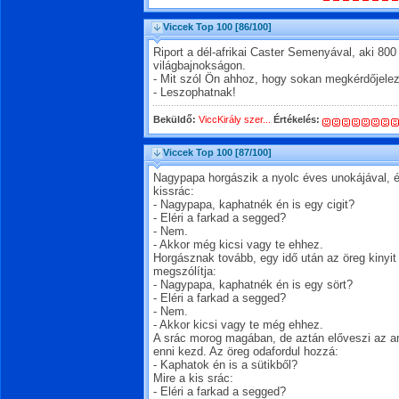
Viccek Top 100
[86/100]
Riport a dél-afrikai Caster Semenyával, aki 800 
világbajnokságon.
- Mit szól Ön ahhoz, hogy sokan megkérdőjelezi
- Leszophatnak!
Beküldő:
ViccKirály szer...
Értékelés:
Viccek Top 100
[87/100]
Nagypapa horgászik a nyolc éves unokájával, és
kissrác:
- Nagypapa, kaphatnék én is egy cigit?
- Eléri a farkad a segged?
- Nem.
- Akkor még kicsi vagy te ehhez.
Horgásznak tovább, egy idő után az öreg kinyit
megszólítja:
- Nagypapa, kaphatnék én is egy sört?
- Eléri a farkad a segged?
- Nem.
- Akkor kicsi vagy te még ehhez.
A srác morog magában, de aztán előveszi az an
enni kezd. Az öreg odafordul hozzá:
- Kaphatok én is a sütikből?
Mire a kis srác:
- Eléri a farkad a segged?