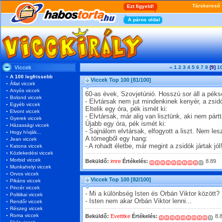
Viccek
«
1
2
3
4
5
6
7
8
[9]
1
A 100 legfrissebb
Viccek Top 100
[81/100]
Állat viccek
Anyós viccek
60-as évek, Szovjetúnió. Hosszú sor áll a péksé
Bolond viccek
- Elvtársak nem jut mindenkinek kenyér, a zsi
Egyéb viccek
Eltelik egy óra, pék ismét ki:
Elvont viccek
- Elvtársak, már alig van lisztünk, aki nem pár
Gyerek viccek
Újabb egy óra, pék ismét ki:
Házassági viccek
- Sajnálom elvtársak, elfogyott a liszt. Nem les
Hogy hívják...
A tömegből egy hang:
Jean viccek
- A rohadt életbe, már megint a zsidók jártak jól!
Katona viccek
Közlekedési viccek
Morbid viccek
Beküldő:
imre
Értékelés:
8.89
Munkahelyi viccek
Orvos viccek
Viccek Top 100
[82/100]
Pikáns viccek
Pincér viccek
- Mi a különbség Isten és Orbán Viktor között?
Politikai viccek
- Isten nem akar Orbán Viktor lenni...
Rendőr viccek
Részeg viccek
Roma viccek
Beküldő:
Evetttke
Értékelés:
8.