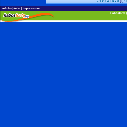
«
1
2
3
4
5
6
7
8
[9]
1
médiaajánlat
|
impresszum
Habostorta