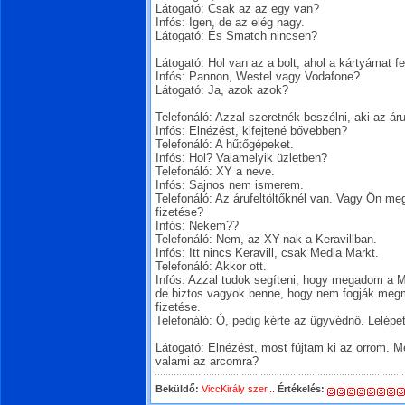
Látogató: Csak az az egy van?
Infós: Igen, de az elég nagy.
Látogató: És Smatch nincsen?
Látogató: Hol van az a bolt, ahol a kártyámat f
Infós: Pannon, Westel vagy Vodafone?
Látogató: Ja, azok azok?
Telefonáló: Azzal szeretnék beszélni, aki az áruka
Infós: Elnézést, kifejtené bővebben?
Telefonáló: A hűtőgépeket.
Infós: Hol? Valamelyik üzletben?
Telefonáló: XY a neve.
Infós: Sajnos nem ismerem.
Telefonáló: Az árufeltöltőknél van. Vagy Ön me
fizetése?
Infós: Nekem??
Telefonáló: Nem, az XY-nak a Keravillban.
Infós: Itt nincs Keravill, csak Media Markt.
Telefonáló: Akkor ott.
Infós: Azzal tudok segíteni, hogy megadom a 
de biztos vagyok benne, hogy nem fogják me
fizetése.
Telefonáló: Ó, pedig kérte az ügyvédnő. Lelépett
Látogató: Elnézést, most fújtam ki az orrom. 
valami az arcomra?
Beküldő:
ViccKirály szer...
Értékelés: