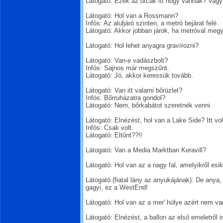
Látogató: Ezek az utcák itt hogy vannak? Vag
Látogató: Hol van a Rossmann?
Infós: Az aluljáró szinten, a metró bejárat felé.
Látogató: Akkor jobban járok, ha metróval meg
Látogató: Hol lehet anyagra gravírozni?
Látogató: Van-e vadászbolt?
Infós: Sajnos már megszűnt.
Látogató: Jó, akkor keressük tovább.
Látogató: Van itt valami bőrüzlet?
Infós: Bőrruházatra gondol?
Látogató: Nem, bőrkabátot szeretnék venni.
Látogató: Elnézést, hol van a Lake Side? Itt vo
Infós: Csak volt.
Látogató: Eltűnt??!!
Látogató: Van a Media Marktban Keravill?
Látogató: Hol van az a nagy fal, amelyikről esik
Látogató (fiatal lány az anyukájának): De anya
gagyi, ez a WestEnd!
Látogató: Hol van az a mer' hülye azért nem v
Látogató: Elnézést, a ballon az első emeletről i