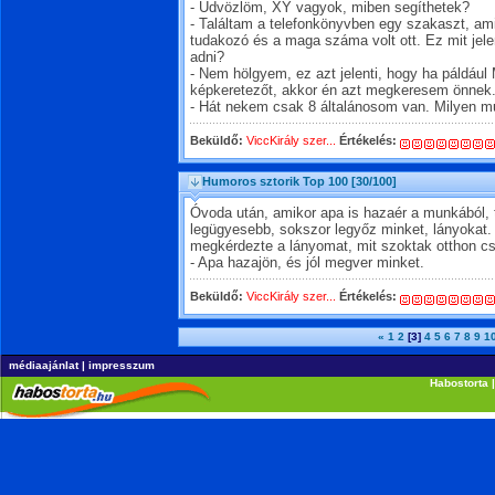
- Üdvözlöm, XY vagyok, miben segíthetek?
- Találtam a telefonkönyvben egy szakaszt, am
tudakozó és a maga száma volt ott. Ez mit je
adni?
- Nem hölgyem, ez azt jelenti, hogy ha páldául
képkeretezőt, akkor én azt megkeresem önnek
- Hát nekem csak 8 általánosom van. Milyen m
Beküldő:
ViccKirály szer...
Értékelés:
Humoros sztorik Top 100
[30/100]
Óvoda után, amikor apa is hazaér a munkából, 
legügyesebb, sokszor legyőz minket, lányokat.
megkérdezte a lányomat, mit szoktak otthon csi
- Apa hazajön, és jól megver minket.
Beküldő:
ViccKirály szer...
Értékelés:
«
1
2
[3]
4
5
6
7
8
9
1
médiaajánlat
|
impresszum
Habostorta