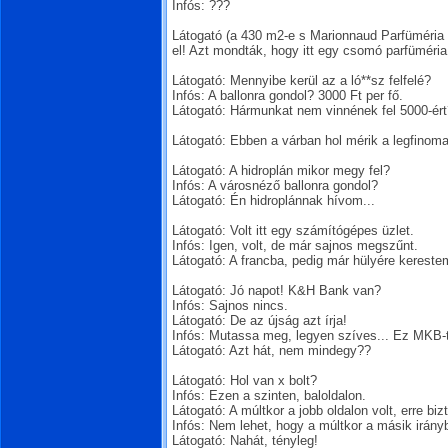
Infós: ???
Látogató (a 430 m2-e s Marionnaud Parfüméria 
el! Azt mondták, hogy itt egy csomó parfüméria
Látogató: Mennyibe kerül az a ló**sz felfelé?
Infós: A ballonra gondol? 3000 Ft per fő.
Látogató: Hármunkat nem vinnének fel 5000-ért
Látogató: Ebben a várban hol mérik a legfinom
Látogató: A hidroplán mikor megy fel?
Infós: A városnéző ballonra gondol?
Látogató: Én hidroplánnak hívom...
Látogató: Volt itt egy számítógépes üzlet.
Infós: Igen, volt, de már sajnos megszűnt.
Látogató: A francba, pedig már hülyére kereste
Látogató: Jó napot! K&H Bank van?
Infós: Sajnos nincs.
Látogató: De az újság azt írja!
Infós: Mutassa meg, legyen szíves... Ez MKB-t 
Látogató: Azt hát, nem mindegy??
Látogató: Hol van x bolt?
Infós: Ezen a szinten, baloldalon.
Látogató: A múltkor a jobb oldalon volt, erre b
Infós: Nem lehet, hogy a múltkor a másik irányb
Látogató: Nahát, tényleg!