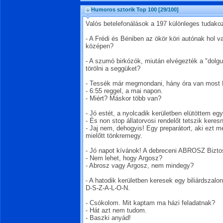
Humoros sztorik Top 100
[29/100]
Valós betelefonálások a 197 különleges tudako
- A Frédi és Béniben az ökör köri autónak hol v
középen?
- A szumó birkózók, miután elvégezték a "dolgu
törölni a seggüket?
- Tessék már megmondani, hány óra van most 
- 6:55 reggel, a mai napon.
- Miért? Máskor több van?
- Jó estét, a nyolcadik kerületben elütöttem e
- És non stop állatorvosi rendelőt tetszik keresn
- Jaj nem, dehogyis! Egy preparátort, aki ezt 
mielőtt tönkremegy.
- Jó napot kívánok! A debreceni ABROSZ Bizto
- Nem lehet, hogy Argosz?
- Abrosz vagy Argosz, nem mindegy?
- A hatodik kerületben keresek egy biliárdszalon
D-S-Z-A-L-O-N.
- Csókolom. Mit kaptam ma házi feladatnak?
- Hát azt nem tudom.
- Baszki anyád!