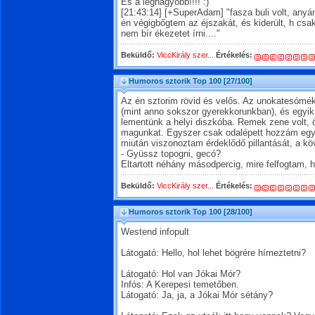
És a legnagyobb!!!! :)
[21:43:14] [+SuperAdam] "fasza buli volt, anyá
én végigbőgtem az éjszakát, és kiderült, h cs
nem bír ékezetet írni...."
Beküldő:
ViccKirály szer...
Értékelés:
Humoros sztorik Top 100
[27/100]
Az én sztorim rövid és velős. Az unokatesómé
(mint anno sokszor gyerekkorunkban), és egyik
lementünk a helyi diszkóba. Remek zene volt, ö
magunkat. Egyszer csak odalépett hozzám egy
miután viszonoztam érdeklődő pillantását, a kö
- Gyüssz topogni, gecó?
Eltartott néhány másodpercig, mire felfogtam,
Beküldő:
ViccKirály szer...
Értékelés:
Humoros sztorik Top 100
[28/100]
Westend infopult
Látogató: Hello, hol lehet bögrére hímeztetni?
Látogató: Hol van Jókai Mór?
Infós: A Kerepesi temetőben.
Látogató: Ja, ja, a Jókai Mór sétány?