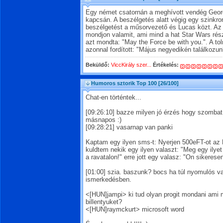
Egy német csatornán a meghívott vendég Georg
kapcsán. A beszélgetés alatt végig egy szinkron
beszélgetést a műsorvezető és Lucas közt. Az 
mondjon valamit, ami mind a hat Star Wars rész
azt mondta: "May the Force be with you.". A to
azonnal fordított: "Május negyedikén találkozun
Beküldő:
ViccKirály szer...
Értékelés:
Humoros sztorik Top 100
[26/100]
Chat-en történtek...
[09:26:10]
bazze milyen jó érzés hogy szombat
másnapos :)
[09:28:21]
vasarnap van panki
Kaptam egy ilyen sms-t: Nyerjen 500eFT-ot az Eu
kuldtem nekik egy ilyen valaszt: "Meg egy il
a ravatalon!" erre jott egy valasz: "On sikeresen 
[01:00]
szia. baszunk? bocs ha túl nyomulós 
ismerkedésben.
<[HUN]jampi> ki tud olyan progit mondani ami 
billentyuket?
<[HUN]raymckurt> microsoft word