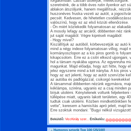
forgalomban. Lassan utolérjük, mellécsorgunk. 
szeretnénk, de a több éves rutin ilyenkor azt sú
ablakon átszóljunk, hanem megállítsuk, nézzük á
huszonéves fruska vezeti az autót, a jogosítvá
pecsét. Kedvesen, de hihetetlen csodálkozássa
valószínű, hogy ez az első közúti ellenőrzése.
- Ön miért közlekedik folyamatosan az elakadá
A mosoly lefagy az arcáról, döbbenten néz rá
jut saját magától. Végre kipréseli magából:
- Hogy mivel?
Kiszállítjuk az autóból, körbevezetjük az autó 
mind a négy indexe folyamatosan villog, majd 
kormányoszlopon az a kis piros gomb is folyam
kikapcsolom. Erre ez a csitri elkezd ujjongani, v
hol a társam nyakába ugorva. Az egyenruha mi
magunkat. Majd előadja, hogy azt hitte, hogy el
jelez egyszerre mind a két irányba. A kis piros v
hogy az azt jelenti, hogy az autót szervízbe ke
az autóba és padlógázzal, csikorgó kerekekkel 
A társammal döbbenten nézünk egymásra, majd 
kéklámpa, sziréna, ugyanis ez a csaj minden papí
bírjuk utolérni. Kénytelenek voltunk feljelenten
túllépése miatt, ugyanis lakott területen, egy 40
tudtuk csak utolérni. Közben mindkettőnkben felm
vette", keresem a hamisítás apró jeleit, majd le
Erre szoktuk mondani: "Bugyi nélkül vizsgázott
Beküldő:
ViccKirály szer...
Értékelés:
Humoros sztorik Top 100
[25/100]