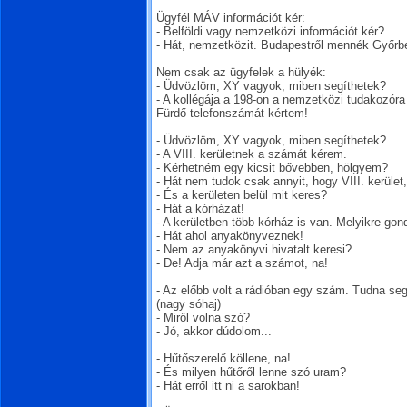
Ügyfél MÁV információt kér:
- Belföldi vagy nemzetközi információt kér?
- Hát, nemzetközit. Budapestről mennék Győrb
Nem csak az ügyfelek a hülyék:
- Üdvözlöm, XY vagyok, miben segíthetek?
- A kollégája a 198-on a nemzetközi tudakozóra 
Fürdő telefonszámát kértem!
- Üdvözlöm, XY vagyok, miben segíthetek?
- A VIII. kerületnek a számát kérem.
- Kérhetném egy kicsit bővebben, hölgyem?
- Hát nem tudok csak annyit, hogy VIII. kerület
- És a kerületen belül mit keres?
- Hát a kórházat!
- A kerületben több kórház is van. Melyikre gon
- Hát ahol anyakönyveznek!
- Nem az anyakönyvi hivatalt keresi?
- De! Adja már azt a számot, na!
- Az előbb volt a rádióban egy szám. Tudna seg
(nagy sóhaj)
- Miről volna szó?
- Jó, akkor dúdolom...
- Hűtőszerelő köllene, na!
- És milyen hűtőről lenne szó uram?
- Hát erről itt ni a sarokban!