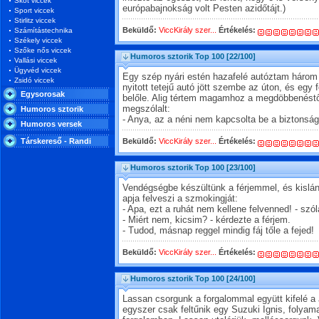
Skót viccek
európabajnokság volt Pesten azidőtájt.)
Sport viccek
Stirlitz viccek
Beküldő:
ViccKirály szer...
Értékelés:
Számítástechnika
Székely viccek
Szőke nős viccek
Humoros sztorik Top 100
[22/100]
Vallási viccek
Ügyvéd viccek
Egy szép nyári estén hazafelé autóztam háro
Zsidó viccek
nyitott tetejű autó jött szembe az úton, és egy 
Egysorosak
belőle. Alig tértem magamhoz a megdöbbenéstő
megszólalt:
Humoros sztorik
- Anya, az a néni nem kapcsolta be a biztonság
Humoros versek
Társkereső - Randi
Beküldő:
ViccKirály szer...
Értékelés:
Humoros sztorik Top 100
[23/100]
Vendégségbe készültünk a férjemmel, és kislá
apja felveszi a szmokingját:
- Apa, ezt a ruhát nem kellene felvenned! - szól
- Miért nem, kicsim? - kérdezte a férjem.
- Tudod, másnap reggel mindig fáj tőle a fejed!
Beküldő:
ViccKirály szer...
Értékelés:
Humoros sztorik Top 100
[24/100]
Lassan csorgunk a forgalommal együtt kifelé a
egyszer csak feltűnik egy Suzuki Ignis, folyama