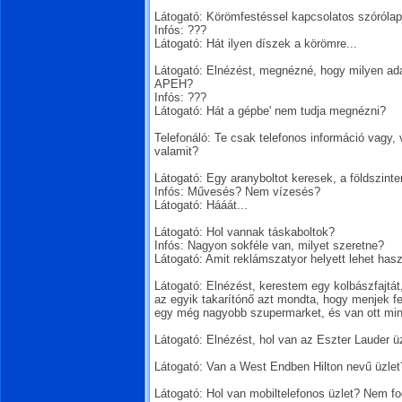
Látogató: Körömfestéssel kapcsolatos szórólap
Infós: ???
Látogató: Hát ilyen díszek a körömre...
Látogató: Elnézést, megnézné, hogy milyen adat
APEH?
Infós: ???
Látogató: Hát a gépbe' nem tudja megnézni?
Telefonáló: Te csak telefonos információ vagy,
valamit?
Látogató: Egy aranyboltot keresek, a földszint
Infós: Művesés? Nem vízesés?
Látogató: Hááát...
Látogató: Hol vannak táskaboltok?
Infós: Nagyon sokféle van, milyet szeretne?
Látogató: Amit reklámszatyor helyett lehet hasz
Látogató: Elnézést, kerestem egy kolbászfajtát
az egyik takarítónő azt mondta, hogy menjek f
egy még nagyobb szupermarket, és van ott mind
Látogató: Elnézést, hol van az Eszter Lauder ü
Látogató: Van a West Endben Hilton nevű üzlet
Látogató: Hol van mobiltelefonos üzlet? Nem fogj