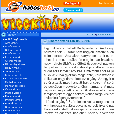
Viccek
«
1
2
[3]
4
5
6
7
8
9
1
A 100 legfrissebb
Humoros sztorik Top 100
[21/100]
Állat viccek
Anyós viccek
Egy mikrobusz haladt Budapesten az Andrássy ú
Bolond viccek
belváros felé. A sofőr nem nagyon ismerte a jár
Egyéb viccek
balra indexelt. Arra akart kanyarodni, amit ez
Elvont viccek
lehet. Leste az utcákat és elég lassan haladt 
Gyerek viccek
nagy, fekete BMW, sötötített üvegekkel nagyo
Házassági viccek
tempót és huzamos dudálásal próbálta a furgont 
Hogy hívják...
dudaszóra kinyúlt egy kéz a mikrobuszból és jó
Jean viccek
a BMW kurva gyorsan megelőzte, keresztben eléá
Katona viccek
Közlekedési viccek
tipikusan nagy darab kopasz cigány. Az egyik a 
Morbid viccek
sofőr ajtaját, majd hanyatt bukfencezett. A sofőr
Munkahelyi viccek
és sebtében megverte a többi hármat is. A mut
Orvos viccek
népszerűségre tett szert az Andrássy út közön
Pikáns viccek
fénypontjaként egy szakadt kanárisárga kiskocs
Pincér viccek
levitézlett "gengsztereknek":
Politikai viccek
- Látod, cigány? Ezért kellett volna megtanulno
Rendőr viccek
A mikrobusz oldalára ugyanis ez volt írva jó na
Részeg viccek
Karateválogatott". A válogatott ki se szállt, cs
Roma viccek
intézte az egészet, bár lehet, hogy ő is verseny