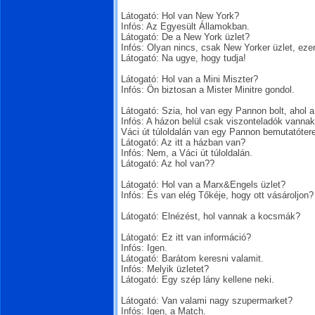
Látogató: Hol van New York?
Infós: Az Egyesült Államokban.
Látogató: De a New York üzlet?
Infós: Olyan nincs, csak New Yorker üzlet, ezen
Látogató: Na ugye, hogy tudja!
Látogató: Hol van a Mini Miszter?
Infós: Ön biztosan a Mister Minitre gondol.
Látogató: Szia, hol van egy Pannon bolt, ahol
Infós: A házon belül csak viszonteladók vann
Váci út túloldalán van egy Pannon bemutatóterem
Látogató: Az itt a házban van?
Infós: Nem, a Váci út túloldalán.
Látogató: Az hol van??
Látogató: Hol van a Marx&Engels üzlet?
Infós: És van elég Tőkéje, hogy ott vásároljon?
Látogató: Elnézést, hol vannak a kocsmák?
Látogató: Ez itt van információ?
Infós: Igen.
Látogató: Barátom keresni valamit.
Infós: Melyik üzletet?
Látogató: Egy szép lány kellene neki.
Látogató: Van valami nagy szupermarket?
Infós: Igen, a Match.