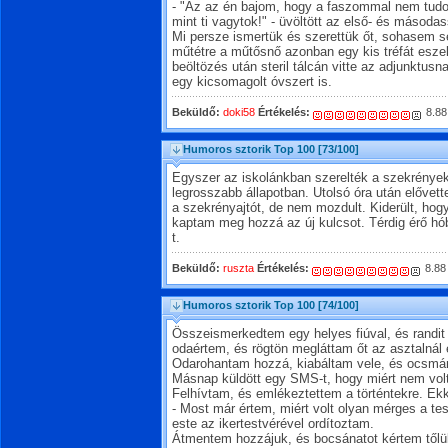
- "Az az én bajom, hogy a faszommal nem tudok
mint ti vagytok!" - üvöltött az első- és másoda
Mi persze ismertük és szerettük őt, sohasem s
műtétre a műtősnő azonban egy kis tréfát esze
beöltözés után steril tálcán vitte az adjunktus
egy kicsomagolt óvszert is.
Beküldő:
doki58
Értékelés:
8.88
Humoros sztorik Top 100
[73/100]
Egyszer az iskolánkban szerelték a szekrények
legrosszabb állapotban. Utolsó óra után elővett
a szekrényajtót, de nem mozdult. Kiderült, hogy
kaptam meg hozzá az új kulcsot. Térdig érő h
t.
Beküldő:
ruszta
Értékelés:
8.88
Humoros sztorik Top 100
[74/100]
Összeismerkedtem egy helyes fiúval, és randi
odaértem, és rögtön megláttam őt az asztalnál 
Odarohantam hozzá, kiabáltam vele, és ocsmá
Másnap küldött egy SMS-t, hogy miért nem vol
Felhívtam, és emlékeztettem a történtekre. Ekko
- Most már értem, miért volt olyan mérges a t
este az ikertestvérével ordítoztam.
Átmentem hozzájuk, és bocsánatot kértem tőlü