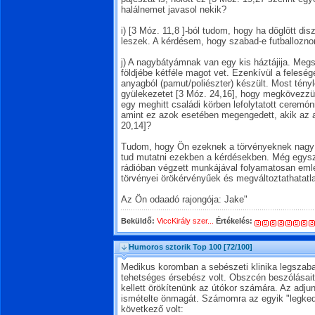
halálnemet javasol nekik?
i) [3 Móz. 11,8 ]-ból tudom, hogy ha döglött disz
leszek. A kérdésem, hogy szabad-e futballozn
j) A nagybátyámnak van egy kis háztájija. Megsé
földjébe kétféle magot vet. Ezenkívül a feleség
anyagból (pamut/poliészter) készült. Most tény
gyülekezetet [3 Móz. 24,16], hogy megkövezzük
egy meghitt családi körben lefolytatott ceremó
amint ez azok esetében megengedett, akik az 
20,14]?
Tudom, hogy Ön ezeknek a törvényeknek nagy i
tud mutatni ezekben a kérdésekben. Még egys
rádióban végzett munkájával folyamatosan emlé
törvényei örökérvényűek és megváltoztathatatl
Az Ön odaadó rajongója: Jake"
Beküldő:
ViccKirály szer...
Értékelés:
Humoros sztorik Top 100
[72/100]
Medikus koromban a sebészeti klinika legszab
tehetséges érsebész volt. Obszcén beszólásait 
kellett örökítenünk az útókor számára. Az adj
ismételte önmagát. Számomra az egyik "legke
következő volt: