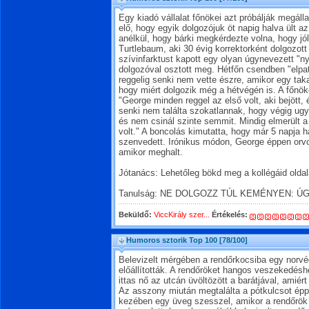
Egy kiadó vállalat főnökei azt próbálják megálla
elő, hogy egyik dolgozójuk öt napig halva ült az
anélkül, hogy bárki megkérdezte volna, hogy j
Turtlebaum, aki 30 évig korrektorként dolgozott
szívinfarktust kapott egy olyan úgynevezett "ny
dolgozóval osztott meg. Hétfőn csendben "elpa
reggelig senki nem vette észre, amikor egy ta
hogy miért dolgozik még a hétvégén is. A főnöke
"George minden reggel az első volt, aki bejött, é
senki nem találta szokatlannak, hogy végig ug
és nem csinál szinte semmit. Mindig elmerült
volt." A boncolás kimutatta, hogy már 5 napja ha
szenvedett. Irónikus módon, George éppen orvo
amikor meghalt.
Jótanács: Lehetőleg bökd meg a kollégáid oldal
Tanulság: NE DOLGOZZ TÚL KEMÉNYEN: Ú
Beküldő:
ViccKirály szer...
Értékelés:
Humoros sztorik Top 100
[78/100]
Belevizelt mérgében a rendőrkocsiba egy norvég
előállították. A rendőröket hangos veszekedésh
ittas nő az utcán üvöltözött a barátjával, amiért
Az asszony miután megtalálta a pótkulcsot épp 
kezében egy üveg szesszel, amikor a rendőrök 