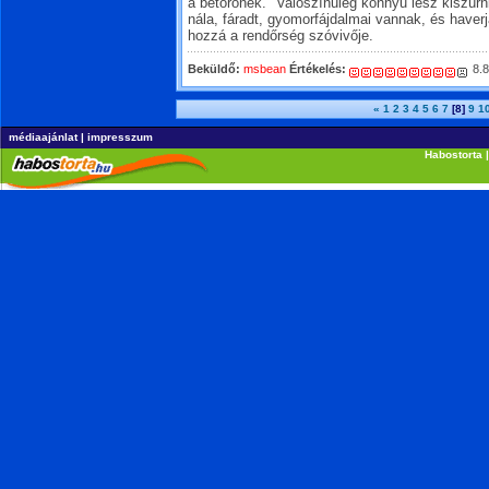
a betörőnek. "Valószínűleg könnyű lesz kiszúr
nála, fáradt, gyomorfájdalmai vannak, és haverja
hozzá a rendőrség szóvivője.
Beküldő:
msbean
Értékelés:
8.8
«
1
2
3
4
5
6
7
[8]
9
1
médiaajánlat
|
impresszum
Habostorta