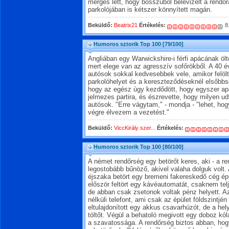
mérges lett, hogy bosszúból belevizelt a rendő
parkolójában is kétszer könnyített magán.
Beküldő:
Beatrix21
Értékelés:
8
Humoros sztorik Top 100
[79/100]
Angliában egy Warwickshire-i férfi apácának ölt
mert elege van az agresszív sofőrökből. A 40 
autósok sokkal kedvesebbek vele, amikor felölt
parkolóhelyet és a kereszteződéseknél elsőbbs
hogy az egész úgy kezdődött, hogy egyszer ap
jelmezes partira, és észrevette, hogy milyen u
autósok. "Erre vágytam," - mondja - "lehet, ho
végre élvezem a vezetést."
Beküldő:
ViccKirály szer...
Értékelés:
Humoros sztorik Top 100
[80/100]
A német rendőrség egy betörőt keres, aki - a re
legostobább bűnöző, akivel valaha dolguk volt.
éjszaka betört egy bremeni fakereskedő cég épü
először feltört egy kávéautomatát, csaknem tel
de abban csak zsetonok voltak pénz helyett. 
nélküli telefont, ami csak az épület földszintj
eltulajdonított egy akkus csavarhúzót, de a he
töltőt. Végül a behatoló megivott egy doboz kól
a szavatossága. A rendőrség biztos abban, h