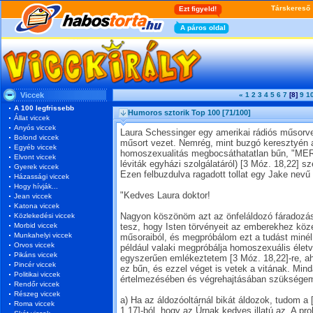
Viccek
«
1
2
3
4
5
6
7
[8]
9
1
A 100 legfrissebb
Humoros sztorik Top 100
[71/100]
Állat viccek
Anyós viccek
Laura Schessinger egy amerikai rádiós műsorve
Bolond viccek
műsort vezet. Nemrég, mint buzgó keresztyén 
Egyéb viccek
homoszexualitás megbocsáthatatlan bűn, "ME
Elvont viccek
léviták egyházi szolgálatáról) [3 Móz. 18,22] sze
Gyerek viccek
Ezen felbuzdulva ragadott tollat egy Jake nevű 
Házassági viccek
Hogy hívják...
"Kedves Laura doktor!
Jean viccek
Katona viccek
Közlekedési viccek
Nagyon köszönöm azt az önfeláldozó fáradozás
Morbid viccek
tesz, hogy Isten törvényeit az emberekhez köz
Munkahelyi viccek
műsoraiból, és megpróbálom ezt a tudást minél
Orvos viccek
például valaki megpróbálja homoszexuális életv
Pikáns viccek
egyszerűen emlékeztetem [3 Móz. 18,22]-re, aho
Pincér viccek
ez bűn, és ezzel véget is vetek a vitának. Min
Politikai viccek
értelmezésében és végrehajtásában szükségem
Rendőr viccek
Részeg viccek
a) Ha az áldozóoltárnál bikát áldozok, tudom a [
Roma viccek
1,17]-ból, hogy az Úrnak kedves illatú az. A 