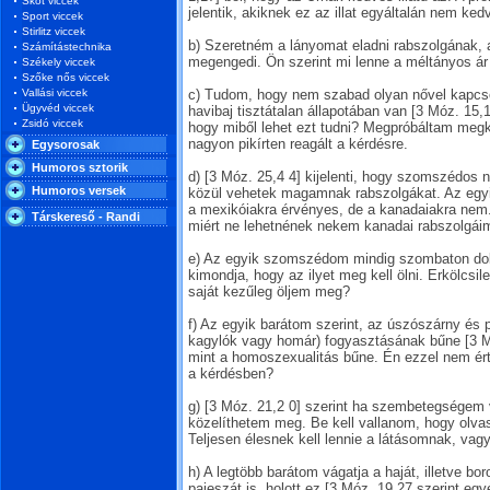
Skót viccek
jelentik, akiknek ez az illat egyáltalán nem ke
Sport viccek
Stirlitz viccek
b) Szeretném a lányomat eladni rabszolgának, a
Számítástechnika
megengedi. Ön szerint mi lenne a méltányos á
Székely viccek
Szőke nős viccek
Vallási viccek
c) Tudom, hogy nem szabad olyan nővel kapcso
Ügyvéd viccek
havibaj tisztátalan állapotában van [3 Móz. 15,
Zsidó viccek
hogy miből lehet ezt tudni? Megpróbáltam megk
nagyon pikírten reagált a kérdésre.
Egysorosak
Humoros sztorik
d) [3 Móz. 25,4 4] kijelenti, hogy szomszédos 
Humoros versek
közül vehetek magamnak rabszolgákat. Az egyi
a mexikóiakra érvényes, de a kanadaiakra nem
Társkereső - Randi
miért ne lehetnének nekem kanadai rabszolgái
e) Az egyik szomszédom mindig szombaton dolg
kimondja, hogy az ilyet meg kell ölni. Erkölcsi
saját kezűleg öljem meg?
f) Az egyik barátom szerint, az úszószárny és pik
kagylók vagy homár) fogyasztásának bűne [3 M
mint a homoszexualitás bűne. Én ezzel nem érte
a kérdésben?
g) [3 Móz. 21,2 0] szerint ha szembetegségem 
közelíthetem meg. Be kell vallanom, hogy olv
Teljesen élesnek kell lennie a látásomnak, vagy 
h) A legtöbb barátom vágatja a haját, illetve bor
pajeszát is, holott ez [3 Móz. 19,27 szerint egy