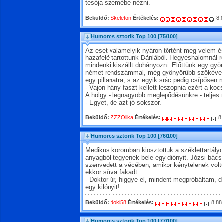
tesója szemébe nézni.
Beküldő:
Skeleton
Értékelés:
8.
Humoros sztorik Top 100
[75/100]
Az eset valamelyik nyáron történt meg velem é
hazafelé tartottunk Dániából. Hegyeshalomnál 
mindenki kiszállt dohányozni. Előttünk egy gyöny
német rendszámmal, még gyönyörűbb szőkével a 
egy pillanatra, s az egyik srác pedig csípősen
- Vajon hány faszt kellett leszopnia ezért a kocs
A hölgy - legnagyobb meglepődésünkre - teljes
- Egyet, de azt jó sokszor.
Beküldő:
ZZZOlika
Értékelés:
8
Humoros sztorik Top 100
[76/100]
Medikus koromban kiosztottuk a széklettartály
anyagból tegyenek bele egy diónyit. Józsi bácsi
szenvedett a vécében, amikor kénytelenek voltun
ekkor sírva fakadt:
- Doktor úr, higgye el, mindent megpróbáltam, 
egy kilónyit!
Beküldő:
doki58
Értékelés:
8.88
Humoros sztorik Top 100
[77/100]