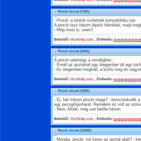
Pincér viccek
[7/85]
- Pincér, a rántott szeletnek konyakillata van.
A pincér tesz három lépést hátrafelé, majd meg
- Még most is, uram?
Beküldő:
ViccKirály szer...
Értékelés:
Pincér viccek
[8/85]
A pincér odamegy a vendéghez:
- Ennél az asztalnál egy öregember ült egy kisf
- Az öregember meghalt, a kisfiú meg én vagyok
Beküldő:
ViccKirály szer...
Értékelés:
Pincér viccek
[9/85]
- Ej, hát milyen pincér maga? - bosszankodik a 
egy pezsgőspoharat. Remélem ez volt az utols
- Nem, főnök, még van belőle három.
Beküldő:
ViccKirály szer...
Értékelés:
Pincér viccek
[10/85]
- Mondja, pincér, mit keres az asztal alatt? - k