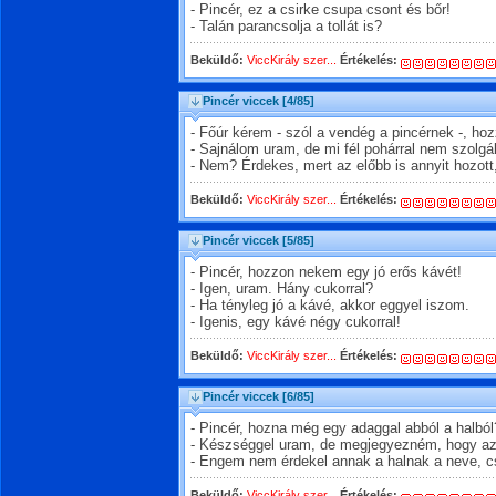
- Pincér, ez a csirke csupa csont és bőr!
- Talán parancsolja a tollát is?
Beküldő:
ViccKirály szer...
Értékelés:
Pincér viccek
[4/85]
- Főúr kérem - szól a vendég a pincérnek -, ho
- Sajnálom uram, de mi fél pohárral nem szolgál
- Nem? Érdekes, mert az előbb is annyit hozott
Beküldő:
ViccKirály szer...
Értékelés:
Pincér viccek
[5/85]
- Pincér, hozzon nekem egy jó erős kávét!
- Igen, uram. Hány cukorral?
- Ha tényleg jó a kávé, akkor eggyel iszom.
- Igenis, egy kávé négy cukorral!
Beküldő:
ViccKirály szer...
Értékelés:
Pincér viccek
[6/85]
- Pincér, hozna még egy adaggal abból a halból
- Készséggel uram, de megjegyezném, hogy az
- Engem nem érdekel annak a halnak a neve, c
Beküldő:
ViccKirály szer...
Értékelés: