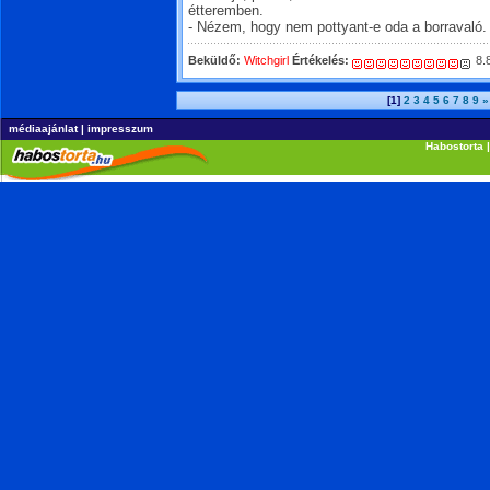
étteremben.
- Nézem, hogy nem pottyant-e oda a borravaló.
Beküldő:
Witchgirl
Értékelés:
8.
[1]
2
3
4
5
6
7
8
9
»
médiaajánlat
|
impresszum
Habostorta