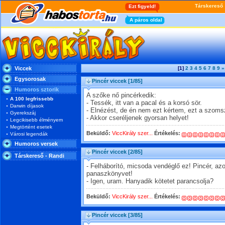
Viccek
[1]
2
3
4
5
6
7
8
9
»
Egysorosak
Pincér viccek
[1/85]
Humoros sztorik
A szőke nő pincérkedik:
A 100 legfrissebb
- Tessék, itt van a pacal és a korsó sör.
Darwin díjasok
- Elnézést, de én nem ezt kértem, ezt a szomsz
Gyerekszáj
- Akkor cseréljenek gyorsan helyet!
Legcikisebb élményem
Megtörtént esetek
Beküldő:
ViccKirály szer...
Értékelés:
Városi legendák
Humoros versek
Pincér viccek
[2/85]
Társkereső - Randi
- Felháborító, micsoda vendéglő ez! Pincér, az
panaszkönyvet!
- Igen, uram. Hanyadik kötetet parancsolja?
Beküldő:
ViccKirály szer...
Értékelés:
Pincér viccek
[3/85]