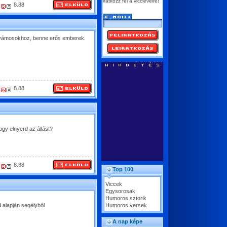
iratkozz fel a vicclevélre!
8.88
 vámosokhoz, benne erős emberek.
8.88
ogy elnyerd az állást?
8.88
Top 100
Viccek
Egysorosak
Humoros sztorik
 alapján segélyből
Humoros versek
A nap képe