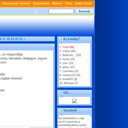
6
17
18
19
20
21
»
Ki a király?
1. Trepi (98)
2. Cl@ra (84)
, és megszólítja:
3. BeeDotti... (53)
ba, lakhatást, ételjegyet, ingyen
4. homa (16)
znom!
5. ylaci (15)
6. gletty (12)
7. cstomika (11)
lőt:
8. noname33 (10)
szágban lehetek!
9. lena0425 (9)
10. Bettinaa (7)
tet!
Izé...
Vicclevél
Ha szeretnéd a nap
viccét naponta a
postafiókodban tudni,