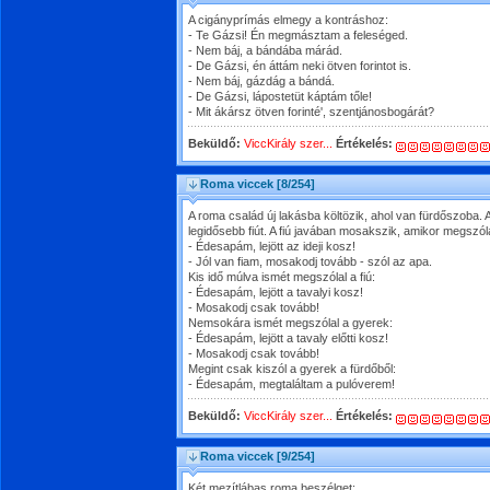
A cigányprímás elmegy a kontráshoz:
- Te Gázsi! Én megmásztam a feleséged.
- Nem báj, a bándába márád.
- De Gázsi, én áttám neki ötven forintot is.
- Nem báj, gázdág a bándá.
- De Gázsi, lápostetüt káptám tőle!
- Mit ákársz ötven forinté', szentjánosbogárát?
Beküldő:
ViccKirály szer...
Értékelés:
Roma viccek
[8/254]
A roma család új lakásba költözik, ahol van fürdőszoba. 
legidősebb fiút. A fiú javában mosakszik, amikor megszóla
- Édesapám, lejött az ideji kosz!
- Jól van fiam, mosakodj tovább - szól az apa.
Kis idő múlva ismét megszólal a fiú:
- Édesapám, lejött a tavalyi kosz!
- Mosakodj csak tovább!
Nemsokára ismét megszólal a gyerek:
- Édesapám, lejött a tavaly előtti kosz!
- Mosakodj csak tovább!
Megint csak kiszól a gyerek a fürdőből:
- Édesapám, megtaláltam a pulóverem!
Beküldő:
ViccKirály szer...
Értékelés:
Roma viccek
[9/254]
Két mezítlábas roma beszélget: