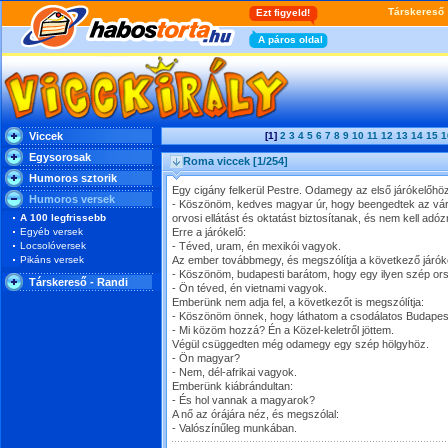
Viccek
[1]
2
3
4
5
6
7
8
9
10
11
12
13
14
15
1
Egysorosak
Roma viccek
[1/254]
Humoros sztorik
Egy cigány felkerül Pestre. Odamegy az első járókelőhöz
Humoros versek
- Köszönöm, kedves magyar úr, hogy beengedtek az város
A 100 legfrissebb
orvosi ellátást és oktatást biztosítanak, és nem kell adó
Egyéb versek
Erre a járókelő:
Locsolóversek
- Téved, uram, én mexikói vagyok.
Pikáns versek
Az ember továbbmegy, és megszólítja a következő járóke
- Köszönöm, budapesti barátom, hogy egy ilyen szép or
Társkereső - Randi
- Ön téved, én vietnami vagyok.
Emberünk nem adja fel, a következőt is megszólítja:
- Köszönöm önnek, hogy láthatom a csodálatos Budapes
- Mi közöm hozzá? Én a Közel-keletről jöttem.
Végül csüggedten még odamegy egy szép hölgyhöz.
- Ön magyar?
- Nem, dél-afrikai vagyok.
Emberünk kiábrándultan:
- És hol vannak a magyarok?
A nő az órájára néz, és megszólal:
- Valószínűleg munkában.