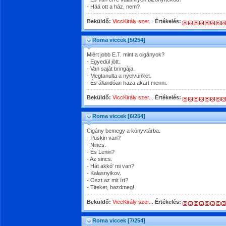
- Háá ott a ház, nem?
Beküldő:
ViccKirály szer...
Értékelés:
Roma viccek
[5/254]
Miért jobb E.T. mint a cigányok?
- Egyedül jött.
- Van saját bringája.
- Megtanulta a nyelvünket.
- És állandóan haza akart menni.
Beküldő:
ViccKirály szer...
Értékelés:
Roma viccek
[6/254]
Cigány bemegy a könyvtárba.
- Puskin van?
- Nincs.
- És Lenin?
- Az sincs.
- Hát akkó' mi van?
- Kalasnyikov.
- Oszt az mit írt?
- Titeket, bazdmeg!
Beküldő:
ViccKirály szer...
Értékelés:
Roma viccek
[7/254]