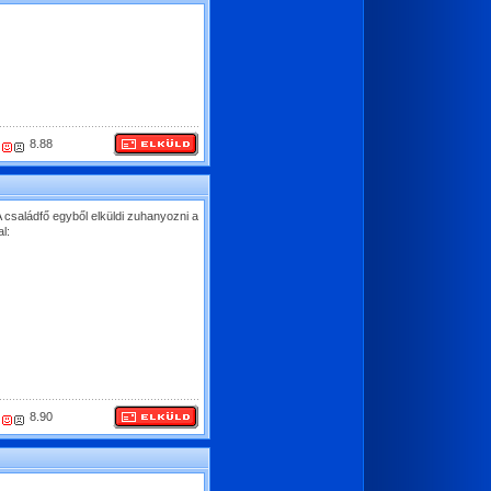
8.88
A családfő egyből elküldi zuhanyozni a
l:
8.90