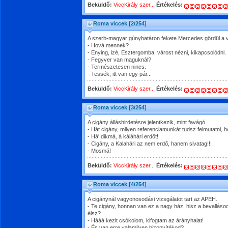
Beküldő:
ViccKirály szer...
Értékelés:
Roma viccek
[2/254]
A szerb-magyar gúnyhatáron fekete Mercedes gördül a
- Hová mennek?
- Enying, izé, Esztergomba, várost nézni, kikapcsolódni.
- Fegyver van maguknál?
- Természetesen nincs.
- Tessék, itt van egy pár...
Beküldő:
ViccKirály szer...
Értékelés:
Roma viccek
[3/254]
A cigány álláshirdetésre jelentkezik, mint favágó.
- Hát cigány, milyen referenciamunkát tudsz felmutatni, h
- Há' dikmá, á káláhári erdőt!
- Cigány, a Kalahári az nem erdő, hanem sivatag!!!
- Mosmá!
Beküldő:
ViccKirály szer...
Értékelés:
Roma viccek
[4/254]
A cigánynál vagyonosodási vizsgálatot tart az APEH.
- Te cigány, honnan van ez a nagy ház, hisz a bevallásod
élsz?
- Hááá kezit csókolom, kifogtam az árányhalat!
- És van erre valamilyen bizonyítékod?