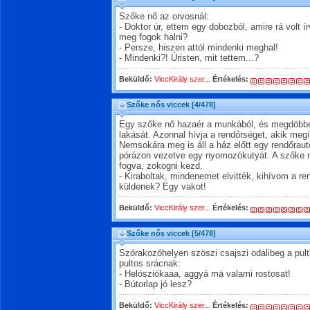
Szőke nő az orvosnál:
- Doktor úr, ettem egy dobozból, amire rá vol
meg fogok halni?
- Persze, hiszen attól mindenki meghal!
- Mindenki?! Úristen, mit tettem...?
Beküldő:
ViccKirály szer...
Értékelés:
Szőke nős viccek
[4/478]
Egy szőke nő hazaér a munkából, és megdöbben
lakását. Azonnal hívja a rendőrséget, akik meg
Nemsokára meg is áll a ház előtt egy rendőrautó
pórázon vezetve egy nyomozókutyát. A szőke nő
fogva, zokogni kezd.
- Kiraboltak, mindenemet elvitték, kihívom a ren
küldenek? Egy vakot!
Beküldő:
ViccKirály szer...
Értékelés:
Szőke nős viccek
[5/478]
Szórakozóhelyen szöszi csajszi odalibeg a pul
pultos srácnak:
- Helósziókaaa, aggyá má valami rostosat!
- Bútorlap jó lesz?
Beküldő:
ViccKirály szer...
Értékelés: