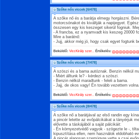
Szőke nős viccek
[6/478]
A szőke nő és a barátja elmegy horgászni. Bére
motorcsónakot és kiváltják a napijegyet. Egés
összesen egy kis keszeget sikerül fogniuk. Meg
- A francba, ez a nyamvadt kis keszeg 20000 fo
Mire a barátnő:
- Jujj, akkor még jó, hogy csak egyet fogtunk be
Beküldő:
ViccKirály szer...
Értékelés:
Szőke nős viccek
[7/478]
A szöszi és a barna autóznak. Benzin nélkül ma
- Miért álltunk le? - kérdezi a szöszi.
- Benzin nélkül maradtunk - feleli a barna.
- Jajj, de okos vagy! Én tovább vezettem volna
Beküldő:
ViccKirály szer...
Értékelés:
Szőke nős viccek
[8/478]
A szőke nő a barátjával az első randin egy kín
a pincér letette az evőpálcikákat a tányérjuk m
elővette a táskájából a saját pálcikáit:
- Én környezetvédő vagyok - szögezte le -, ti
kipusztítása ellen, nem használok eldobható e
A pincér alaposan szemügyre vette a csaj evőpá