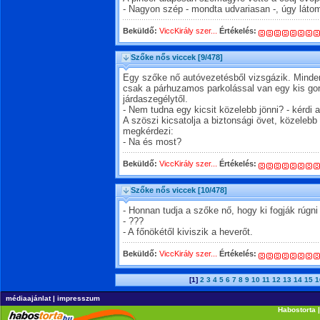
- Nagyon szép - mondta udvariasan -, úgy látom
Beküldő:
ViccKirály szer...
Értékelés:
Szőke nős viccek
[9/478]
Egy szőke nő autóvezetésből vizsgázik. Minden 
csak a párhuzamos parkolással van egy kis go
járdaszegélytől.
- Nem tudna egy kicsit közelebb jönni? - kérdi 
A szöszi kicsatolja a biztonsági övet, közelebb h
megkérdezi:
- Na és most?
Beküldő:
ViccKirály szer...
Értékelés:
Szőke nős viccek
[10/478]
- Honnan tudja a szőke nő, hogy ki fogják rúgn
- ???
- A főnökétől kiviszik a heverőt.
Beküldő:
ViccKirály szer...
Értékelés:
[1]
2
3
4
5
6
7
8
9
10
11
12
13
14
15
1
médiaajánlat
|
impresszum
Habostorta