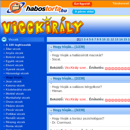
Viccek
[1]
2
3
4
5
6
7
8
9
10
11
12
13
14
15
1
A 100 legfrissebb
Hogy hívják...
[1/239]
Állat viccek
Anyós viccek
- Hogy hívják a hallássérült macskát?
Bolond viccek
- Sücat.
Egyéb viccek
Elvont viccek
Beküldő:
ViccKirály szer...
Értékelés:
Gyerek viccek
Házassági viccek
Hogy hívják...
Hogy hívják...
[2/239]
Jean viccek
Katona viccek
- Hogy hívják a vallásos bérgyilkost?
Közlekedési viccek
- Hitman.
Morbid viccek
Munkahelyi viccek
Beküldő:
ViccKirály szer...
Értékelés:
Orvos viccek
Pikáns viccek
Pincér viccek
Hogy hívják...
[3/239]
Politikai viccek
Rendőr viccek
- Hogy hívják a borász pszichológust?
Részeg viccek
- Dr. Csermust.
Roma viccek