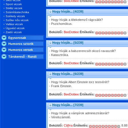
Skót viccek
Beküldő:
BeeDottiee
Értékelés:
Sport viccek
Stirlitz viccek
Hogy hívják...
[4/239]
Számítástechnika
Székely viccek
- Hogy hívják a lélekelemző rágcsálót?
Szőke nős viccek
- Pszichomókus.
Vallási viccek
Ügyvéd viccek
Beküldő:
BeeDottiee
Értékelés:
Zsidó viccek
Egysorosak
Hogy hívják...
[5/239]
Humoros sztorik
Humoros versek
- Hogy hívják a balszerencsét okozó ravaszdit?
- Katasztróka.
Társkereső - Randi
Beküldő:
BeeDottiee
Értékelés:
Hogy hívják...
[6/239]
- Hogy hívják Albert Einstein torz testvérét?
- Frank Einstein.
Beküldő:
BeeDottiee
Értékelés:
Hogy hívják...
[7/239]
- Hogy hívják a vámpírok adminisztrátorát?
- Vérelszámoló.
Beküldő:
Cl@ra
Értékelés:
8.88