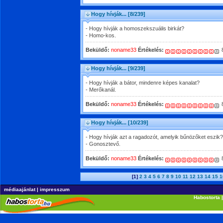
Hogy hívják...
[8/239]
- Hogy hívják a homoszekszuális birkát?
- Homo-kos.
Beküldő:
noname33
Értékelés:
8
Hogy hívják...
[9/239]
- Hogy hívják a bátor, mindenre képes kanalat?
- Merőkanál.
Beküldő:
noname33
Értékelés:
8
Hogy hívják...
[10/239]
- Hogy hívják azt a ragadozót, amelyik bűnözőket eszik?
- Gonosztevő.
Beküldő:
noname33
Értékelés:
8
[1]
2
3
4
5
6
7
8
9
10
11
12
13
14
15
1
médiaajánlat
|
impresszum
Habostorta