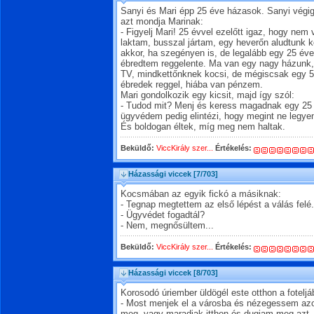
Sanyi és Mari épp 25 éve házasok. Sanyi végigg
azt mondja Marinak:
- Figyelj Mari! 25 évvel ezelőtt igaz, hogy nem 
laktam, busszal jártam, egy heverőn aludtunk k
akkor, ha szegényen is, de legalább egy 25 év
ébredtem reggelente. Ma van egy nagy házunk,
TV, mindkettőnknek kocsi, de mégiscsak egy 5
ébredek reggel, hiába van pénzem.
Mari gondolkozik egy kicsit, majd így szól:
- Tudod mit? Menj és keress magadnak egy 25
ügyvédem pedig elintézi, hogy megint ne legye
És boldogan éltek, míg meg nem haltak.
Beküldő:
ViccKirály szer...
Értékelés:
Házassági viccek
[7/703]
Kocsmában az egyik fickó a másiknak:
- Tegnap megtettem az első lépést a válás felé.
- Ügyvédet fogadtál?
- Nem, megnősültem...
Beküldő:
ViccKirály szer...
Értékelés:
Házassági viccek
[8/703]
Korosodó úriember üldögél este otthon a foteljá
- Most menjek el a városba és nézegessem az