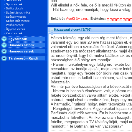
Skót viccek
oda.
Sport viccek
Will elindul a nők fele, de ő is megáll félúton és
Stirlitz viccek
- Hát bazmeg, erre mondják, hogy kicsi a világ.
Számítástechnika
Székely viccek
Beküldő:
ViccKirály szer...
Értékelés:
Szőke nős viccek
Vallási viccek
Ügyvéd viccek
Házassági viccek
[3/703]
Zsidó viccek
Három feleség, egy aki nem rég ment férjhez, 
Egysorosak
valamint egy aki már 20 éve házasságban él, e
Humoros sztorik
valamivel otthon a szexuális életüket. Abban 
szado-mazoista módszert alkalmaznak majd é
Humoros versek
az eredményről. Egy hét múlva találkoznak és el
Társkereső - Randi
házasságban élő hölgy azt mondja:
- Párom munkahelyén egy földig érő fekete bőr
becsuktam az irodája ajtaját, majd amikor led
meglátta, hogy egy fekete bőr bikini van csak ra
ostort már nem is kellett használnom, vad sze
íróasztalán.
Aki már pár éve házasságban él a következőt 
- Nekem is hasonló élményem volt, a párom miu
fekete bőrszerkóban várva álltam előtte, kettőt
ostorral, majd olyat szeretkeztünk, hogy egy m
A harmadik, "rutinos" hölgy, némi tétovázás utá
- Rengeteget terveztem. A gyerekeket lepasszo
Parfümös olajfürdőt vettem. Én is beöltöztem 
maszkot is fölvettem. Amikor az uram hazajött 
fotelbe, megragadta a TV távirányítóját, majd 
mondott: "Hé Batman, mi van vacsorára?"