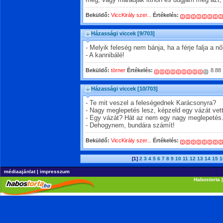
meg, vagy maradjak itthon és dugjam meg azt, a
Beküldő:
ViccKirály szer...
Értékelés:
Házassági viccek
[9/703]
- Melyik feleség nem bánja, ha a férje falja a n
- A kannibálé!
Beküldő:
törner
Értékelés:
8.88
Házassági viccek
[10/703]
- Te mit veszel a feleségednek Karácsonyra?
- Nagy meglepetés lesz, képzeld egy vázát vet
- Egy vázát? Hát az nem egy nagy meglepetés.
- Dehogynem, bundára számít!
Beküldő:
ViccKirály szer...
Értékelés:
[1]
2
3
4
5
6
7
8
9
10
11
12
13
14
15
1
médiaajánlat
|
impresszum
Habostorta