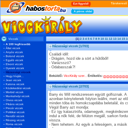
Viccek
[1]
2
3
4
5
6
7
8
9
10
11
12
13
14
15
1
A 100 legfrissebb
Házassági viccek
[1/703]
Állat viccek
Anyós viccek
Családi idill:
Bolond viccek
- Drágám, hozd ide a sört a hűtőből!
Egyéb viccek
- Varázsszó?
Elvont viccek
- Odabasszak?!
Gyerek viccek
Házassági viccek
Beküldő:
ViccKirály szer...
Értékelés:
Hogy hívják...
Jean viccek
Katona viccek
Házassági viccek
[2/703]
Közlekedési viccek
Morbid viccek
Barry és Will rendszeresen együtt golfoznak. A
Munkahelyi viccek
azonban kénytelenek folyton leállni, mert az elő
Orvos viccek
minden tóba és homokcsapdába beletalál, és c
Pikáns viccek
Végül Barry azt mondja:
Pincér viccek
- Ez így katasztrófa, odamegyek, megkérdezem,
Politikai viccek
indul a nők felé, de félúton megáll, sarkon fordu
Rendőr viccek
vissza.
Részeg viccek
Roma viccek
- Nem tehetem. Az egyik a feleségem, a másik