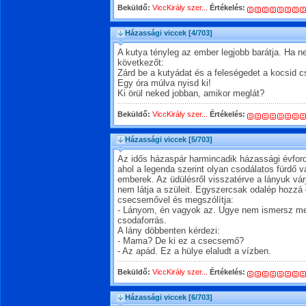
Beküldő:
ViccKirály szer...
Értékelés:
Házassági viccek
[4/703]
A kutya tényleg az ember legjobb barátja. Ha ne
következőt:
Zárd be a kutyádat és a feleségedet a kocsid c
Egy óra múlva nyisd ki!
Ki örül neked jobban, amikor meglát?
Beküldő:
ViccKirály szer...
Értékelés:
Házassági viccek
[5/703]
Az idős házaspár harmincadik házassági évfordu
ahol a legenda szerint olyan csodálatos fürdő 
emberek. Az üdülésről visszatérve a lányuk várj
nem látja a szüleit. Egyszercsak odalép hozzá e
csecsemővel és megszólítja:
- Lányom, én vagyok az. Ugye nem ismersz meg
csodaforrás.
A lány döbbenten kérdezi:
- Mama? De ki ez a csecsemő?
- Az apád. Ez a hülye elaludt a vízben.
Beküldő:
ViccKirály szer...
Értékelés:
Házassági viccek
[6/703]