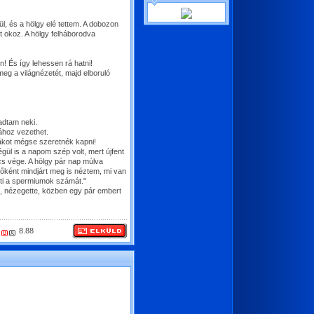
, és a hölgy elé tettem. A dobozon
t okoz. A hölgy felháborodva
n! És így lehessen rá hatni!
eg a világnézetét, majd elboruló
adtam neki.
ához vezethet.
rákot mégse szeretnék kapni!
ül is a napom szép volt, mert újfent
cs vége. A hölgy pár nap múlva
előként mindjárt meg is néztem, mi van
nti a spermiumok számát."
e, nézegette, közben egy pár embert
8.88