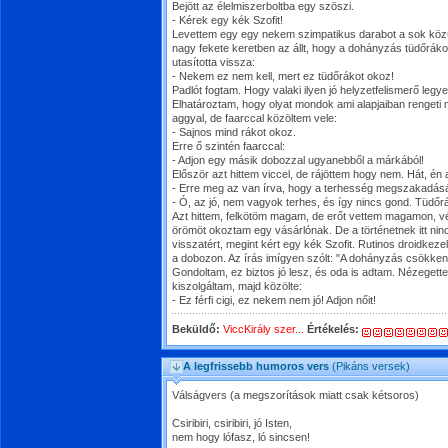
Bejött az élelmiszerboltba egy szöszi.
- Kérek egy kék Szofit!
Levettem egy egy nekem szimpatikus darabot a sok közül
nagy fekete keretben az állt, hogy a dohányzás tüdőráko
utasította vissza:
- Nekem ez nem kell, mert ez tüdőrákot okoz!
Padlót fogtam. Hogy valaki ilyen jó helyzetfelismerő legye
Elhatároztam, hogy olyat mondok ami alapjaiban rengeti m
aggyal, de faarccal közöltem vele:
- Sajnos mind rákot okoz.
Erre ő szintén faarccal:
- Adjon egy másik dobozzal ugyanebből a márkából!
Először azt hittem viccel, de rájöttem hogy nem. Hát, én 
- Erre meg az van írva, hogy a terhesség megszakadás
- Ó, az jó, nem vagyok terhes, és így nincs gond. Tüdő
Azt hittem, felkötöm magam, de erőt vettem magamon, vég
örömöt okoztam egy vásárlónak. De a történetnek itt nin
visszatért, megint kért egy kék Szofit. Rutinos droidkez
a dobozon. Az írás imígyen szólt: "A dohányzás csökke
Gondoltam, ez biztos jó lesz, és oda is adtam. Nézegett
kiszolgáltam, majd közölte:
- Ez férfi cigi, ez nekem nem jó! Adjon nőit!
Beküldő:
ViccKirály szer...
Értékelés:
A legfrissebb humoros vers
(Pikáns versek)
Válságvers (a megszorítások miatt csak kétsoros)
Csiribiri, csiribiri, jó Isten,
nem hogy lófasz, ló sincsen!