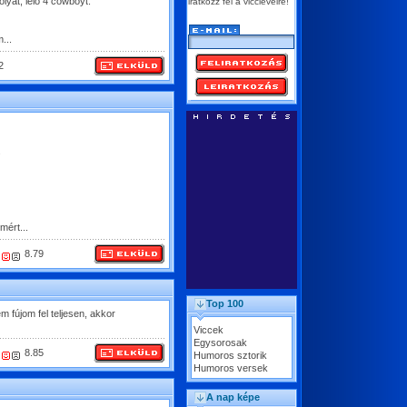
olyát, lelő 4 cowboyt.
iratkozz fel a vicclevélre!
...
2
.
mért...
8.79
Top 100
fújom fel teljesen, akkor
Viccek
Egysorosak
8.85
Humoros sztorik
Humoros versek
A nap képe