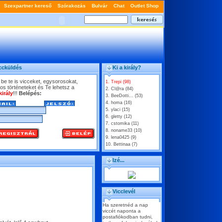
ccküldés
Ki a király?
 be te is vicceket, egysorosokat,
1. Trepi (98)
os történeteket és Te lehetsz a
2. Cl@ra (84)
király
!!!
Belépés:
3. BeeDotti... (53)
4. homa (16)
5. ylaci (15)
6. gletty (12)
7. cstomika (11)
8. noname33 (10)
9. lena0425 (9)
10. Bettinaa (7)
Izé...
Vicclevél
Ha szeretnéd a nap
viccét naponta a
postafiókodban tudni,