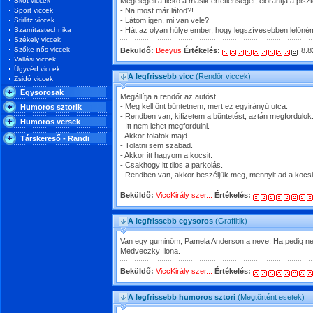
Skót viccek
Megelégeli a fickó a másik értetlenségét, előrántja a piszt
Sport viccek
- Na most már látod?!
Stirlitz viccek
- Látom igen, mi van vele?
Számítástechnika
- Hát az olyan hülye ember, hogy legszívesebben lelőném
Székely viccek
Szőke nős viccek
Beküldő:
Beeyus
Értékelés:
8.8
Vallási viccek
Ügyvéd viccek
A legfrissebb vicc
(Rendőr viccek)
Zsidó viccek
Egysorosak
Megállítja a rendőr az autóst.
- Meg kell önt büntetnem, mert ez egyirányú utca.
Humoros sztorik
- Rendben van, kifizetem a büntetést, aztán megfordulok
Humoros versek
- Itt nem lehet megfordulni.
- Akkor tolatok majd.
Társkereső - Randi
- Tolatni sem szabad.
- Akkor itt hagyom a kocsit.
- Csakhogy itt tilos a parkolás.
- Rendben van, akkor beszéljük meg, mennyit ad a kocsi
Beküldő:
ViccKirály szer...
Értékelés:
A legfrissebb egysoros
(Graffitik)
Van egy guminőm, Pamela Anderson a neve. Ha pedig nem 
Medveczky Ilona.
Beküldő:
ViccKirály szer...
Értékelés:
A legfrissebb humoros sztori
(Megtörtént esetek)