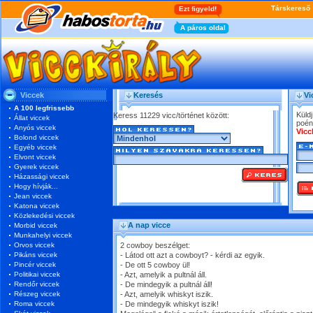
Viccek
Keresés
Vi
A 100 legfrissebb
Küldj
Keress 11229 vicc/történet között:
Állat viccek
poén
Anyós viccek
Vicc
Bolond viccek
Egyéb viccek
Elvont viccek
Gyerek viccek
Házassági viccek
Hogy hívják...
Jean viccek
Katona viccek
Közlekedési viccek
A nap vicce
Morbid viccek
Munkahelyi viccek
Orvos viccek
2 cowboy beszélget:
Pikáns viccek
- Látod ott azt a cowboyt? - kérdi az egyik.
Pincér viccek
- De ott 5 cowboy ül!
Politikai viccek
- Azt, amelyik a pultnál áll.
Rendőr viccek
- De mindegyik a pultnál áll!
Részeg viccek
- Azt, amelyik whiskyt iszik.
Roma viccek
- De mindegyik whiskyt iszik!