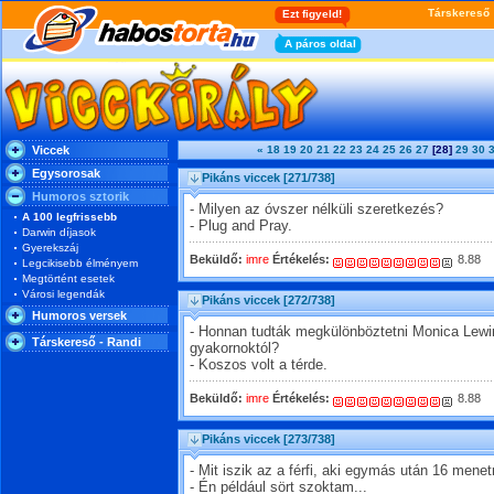
Viccek
«
18
19
20
21
22
23
24
25
26
27
[28]
29
30
Egysorosak
Pikáns viccek
[271/738]
Humoros sztorik
- Milyen az óvszer nélküli szeretkezés?
A 100 legfrissebb
- Plug and Pray.
Darwin díjasok
Gyerekszáj
Beküldő:
imre
Értékelés:
8.88
Legcikisebb élményem
Megtörtént esetek
Városi legendák
Pikáns viccek
[272/738]
Humoros versek
- Honnan tudták megkülönböztetni Monica Lewins
Társkereső - Randi
gyakornoktól?
- Koszos volt a térde.
Beküldő:
imre
Értékelés:
8.88
Pikáns viccek
[273/738]
- Mit iszik az a férfi, aki egymás után 16 mene
- Én például sört szoktam...