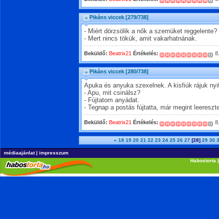
Pikáns viccek
[279/738]
- Miért dörzsölik a nők a szemüket reggelente?
- Mert nincs tökük, amit vakarhatnának.
Beküldő:
Beatrix21
Értékelés:
8
Pikáns viccek
[280/738]
Apuka és anyuka szexelnek. A kisfiúk rájuk nyi
- Apu, mit csinálsz?
- Fújtatom anyádat.
- Tegnap a postás fújtatta, már megint leereszte
Beküldő:
Beatrix21
Értékelés:
8
«
18
19
20
21
22
23
24
25
26
27
[28]
29
30
médiaajánlat
|
impresszum
Habostorta