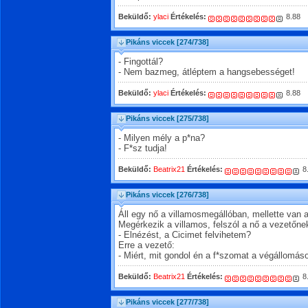
Beküldő:
ylaci
Értékelés:
8.88
Pikáns viccek
[274/738]
- Fingottál?
- Nem bazmeg, átléptem a hangsebességet!
Beküldő:
ylaci
Értékelés:
8.88
Pikáns viccek
[275/738]
- Milyen mély a p*na?
- F*sz tudja!
Beküldő:
Beatrix21
Értékelés:
8
Pikáns viccek
[276/738]
Áll egy nő a villamosmegállóban, mellette van a
Megérkezik a villamos, felszól a nő a vezetőne
- Elnézést, a Cicimet felvihetem?
Erre a vezető:
- Miért, mit gondol én a f*szomat a végállomá
Beküldő:
Beatrix21
Értékelés:
8
Pikáns viccek
[277/738]