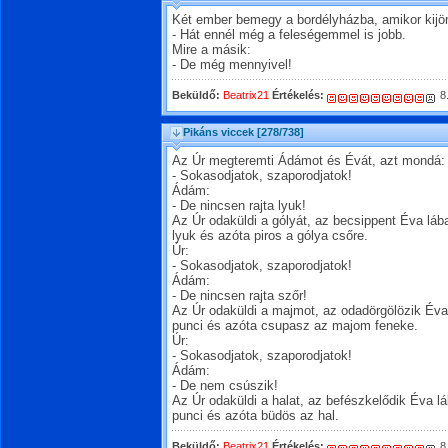
Két ember bemegy a bordélyházba, amikor kijö
- Hát ennél még a feleségemmel is jobb.
Mire a másik:
- De még mennyivel!
Beküldő:
Beatrix21
Értékelés:
8
Pikáns viccek
[278/738]
Az Úr megteremti Ádámot és Évát, azt mondá:
- Sokasodjatok, szaporodjatok!
Ádám:
- De nincsen rajta lyuk!
Az Úr odaküldi a gólyát, az becsippent Éva láb
lyuk és azóta piros a gólya csőre.
Úr:
- Sokasodjatok, szaporodjatok!
Ádám:
- De nincsen rajta szőr!
Az Úr odaküldi a majmot, az odadörgölözik Éva
punci és azóta csupasz az majom feneke.
Úr:
- Sokasodjatok, szaporodjatok!
Ádám:
- De nem csúszik!
Az Úr odaküldi a halat, az befészkelődik Éva l
punci és azóta büdös az hal.
Beküldő:
Beatrix21
Értékelés:
8