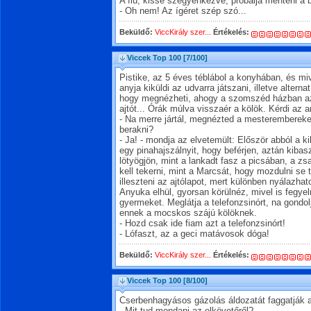
A fiú, kissé szégyenkezve, próbálja menteni a
- Oh nem! Az ígéret szép szó...
Beküldő:
ViccKirály szer...
Értékelés:
Viccek Top 100
[7/100]
Pistike, az 5 éves téblábol a konyhában, és miv
anyja kiküldi az udvarra játszani, illetve altern
hogy megnézheti, ahogy a szomszéd házban az
ajtót... Órák múlva visszaér a kölök. Kérdi az a
- Na merre jártál, megnézted a mesterembereke
berakni?
- Ja! - mondja az elvetemült: Először abból a kib
egy pinahajszálnyit, hogy beférjen, aztán kibasz
lötyögjön, mint a lankadt fasz a picsában, a 
kell tekerni, mint a Marcsát, hogy mozdulni se t
illeszteni az ajtólapot, mert különben nyálazhato
Anyuka elhül, gyorsan körülnéz, mivel is fegy
gyermeket. Meglátja a telefonzsinórt, na gondol
ennek a mocskos szájú kölöknek.
- Hozd csak ide fiam azt a telefonzsinórt!
- Lófaszt, az a geci matávosok dóga!
Beküldő:
ViccKirály szer...
Értékelés:
Viccek Top 100
[8/100]
Cserbenhagyásos gázolás áldozatát faggatják a