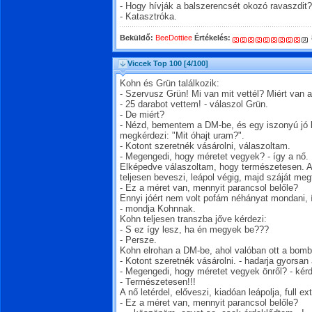
- Hogy hívják a balszerencsét okozó ravaszdit?
- Katasztróka.
Beküldő:
BeeDottiee
Értékelés:
Viccek Top 100
[4/100]
Kohn és Grün találkozik:
- Szervusz Grün! Mi van mit vettél? Miért van
- 25 darabot vettem! - válaszol Grün.
- De miért?
- Nézd, bementem a DM-be, és egy iszonyú jó 
megkérdezi: "Mit óhajt uram?".
- Kotont szeretnék vásárolni, válaszoltam.
- Megengedi, hogy méretet vegyek? - így a nő.
Elképedve válaszoltam, hogy természetesen. A 
teljesen beveszi, leápol végig, majd száját megt
- Ez a méret van, mennyit parancsol belőle?
Ennyi jóért nem volt pofám néhányat mondani, í
- mondja Kohnnak.
Kohn teljesen transzba jőve kérdezi:
- S ez így lesz, ha én megyek be???
- Persze.
Kohn elrohan a DM-be, ahol valóban ott a bomb
- Kotont szeretnék vásárolni. - hadarja gyorsan
- Megengedi, hogy méretet vegyek önről? - kérde
- Természetesen!!!
A nő letérdel, előveszi, kiadóan leápolja, full e
- Ez a méret van, mennyit parancsol belőle?