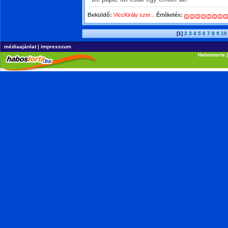
Beküldő:
ViccKirály szer...
Értékelés:
[1]
2
3
4
5
6
7
8
9
10
médiaajánlat
|
impresszum
Habostorta