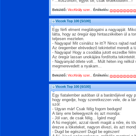
- ...köszönöm, egyet se, csak érdeklődtem...!
Beküldő:
ViccKirály szer...
Értékelés:
Viccek Top 100
[5/100]
Egy férfi elment meglátogatni a nagyapját. Mik
látta, hogy az öregúr épp hintaszékében ül a tor
teljesen meztelen.
- Nagyapa! Mit csinálsz te itt?! Nincs rajtad na
Az öregember elrévedező tekintettel meredt a t
- Nagyapa! Hogy a csodába jutott eszedbe félme
Az öregúr lassan unokájára fordította tekintetét.
- Nagyanyád ötlete volt... Múlt héten ing nélkül 
megmerevedett a nyakam...
Beküldő:
ViccKirály szer...
Értékelés:
Viccek Top 100
[6/100]
Egy fiatalember autóban ül a barátnőjével egy 
hogy engedje, hogy szeretkezzen vele, de a lán
szól:
- Ugyan már! Csak félig fogom bedugni!
A lány erre beleegyezik és azt mondja:
- Jól van, de csak félig... Ígérd meg!
A fiú megígéri, azzal ráveti magát a nőre, és tö
érezve a löketeket, nagyon élvezi, és azt mondj
- Dugd be egészen! Dugd be egészen!