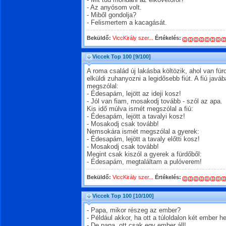
- Mit tud mondani az elkövetőről?
- Az anyósom volt.
- Miből gondolja?
- Felismertem a kacagását.
Beküldő:
ViccKirály szer...
Értékelés:
Viccek Top 100
[9/100]
A roma család új lakásba költözik, ahol van fü
elküldi zuhanyozni a legidősebb fiút. A fiú jav
megszólal:
- Édesapám, lejött az ideji kosz!
- Jól van fiam, mosakodj tovább - szól az apa.
Kis idő múlva ismét megszólal a fiú:
- Édesapám, lejött a tavalyi kosz!
- Mosakodj csak tovább!
Nemsokára ismét megszólal a gyerek:
- Édesapám, lejött a tavaly előtti kosz!
- Mosakodj csak tovább!
Megint csak kiszól a gyerek a fürdőből:
- Édesapám, megtaláltam a pulóverem!
Beküldő:
ViccKirály szer...
Értékelés:
Viccek Top 100
[10/100]
- Papa, mikor részeg az ember?
- Például akkor, ha ott a túloldalon két ember he
- De papa, ott csak egy ember áll!