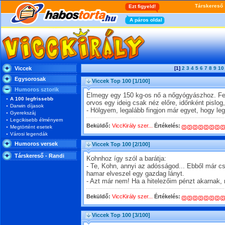
Viccek
[1]
2
3
4
5
6
7
8
9
10
Egysorosak
Viccek Top 100
[1/100]
Humoros sztorik
Elmegy egy 150 kg-os nő a nőgyógyászhoz. Fel
A 100 legfrissebb
orvos egy ideig csak néz előre, időnként pislog
Darwin díjasok
- Hölgyem, legalább fingjon már egyet, hogy leg
Gyerekszáj
Legcikisebb élményem
Beküldő:
ViccKirály szer...
Értékelés:
Megtörtént esetek
Városi legendák
Humoros versek
Viccek Top 100
[2/100]
Társkereső - Randi
Kohnhoz így szól a barátja:
- Te, Kohn, annyi az adósságod... Ebből már c
hamar elveszel egy gazdag lányt.
- Azt már nem! Ha a hitelezőim pénzt akarnak,
Beküldő:
ViccKirály szer...
Értékelés:
Viccek Top 100
[3/100]