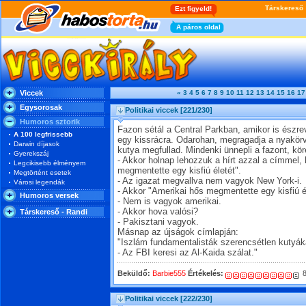
Viccek
«
3
4
5
6
7
8
9
10
11
12
13
14
15
16
17
Egysorosak
Politikai viccek
[221/230]
Humoros sztorik
Fazon sétál a Central Parkban, amikor is észre
A 100 legfrissebb
egy kissrácra. Odarohan, megragadja a nyakörve
Darwin díjasok
kutya megfullad. Mindenki ünnepli a fazont, kö
Gyerekszáj
- Akkor holnap lehozzuk a hírt azzal a címmel,
Legcikisebb élményem
megmentette egy kisfiú életét".
Megtörtént esetek
- Az igazat megvallva nem vagyok New York-i.
Városi legendák
- Akkor "Amerikai hős megmentette egy kisfiú 
Humoros versek
- Nem is vagyok amerikai.
- Akkor hova valósi?
Társkereső - Randi
- Pakisztani vagyok.
Másnap az újságok címlapján:
"Iszlám fundamentalisták szerencsétlen kutyák
- Az FBI keresi az Al-Kaida szálat."
Beküldő:
Barbie555
Értékelés:
8
Politikai viccek
[222/230]