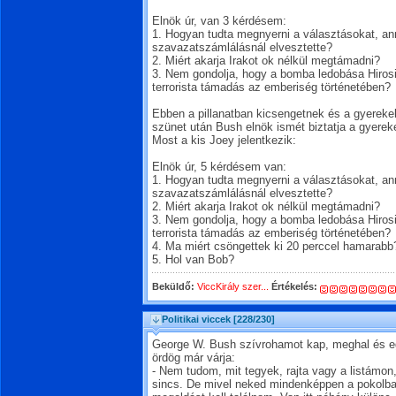
Elnök úr, van 3 kérdésem:
1. Hogyan tudta megnyerni a választásokat, an
szavazatszámlálásnál elvesztette?
2. Miért akarja Irakot ok nélkül megtámadni?
3. Nem gondolja, hogy a bomba ledobása Hiros
terrorista támadás az emberiség történetében?
Ebben a pillanatban kicsengetnek és a gyerekek
szünet után Bush elnök ismét biztatja a gyerek
Most a kis Joey jelentkezik:
Elnök úr, 5 kérdésem van:
1. Hogyan tudta megnyerni a választásokat, an
szavazatszámlálásnál elvesztette?
2. Miért akarja Irakot ok nélkül megtámadni?
3. Nem gondolja, hogy a bomba ledobása Hiros
terrorista támadás az emberiség történetében?
4. Ma miért csöngettek ki 20 perccel hamarabb
5. Hol van Bob?
Beküldő:
ViccKirály szer...
Értékelés:
Politikai viccek
[228/230]
George W. Bush szívrohamot kap, meghal és e
ördög már várja:
- Nem tudom, mit tegyek, rajta vagy a listámo
sincs. De mivel neked mindenképpen a pokolba