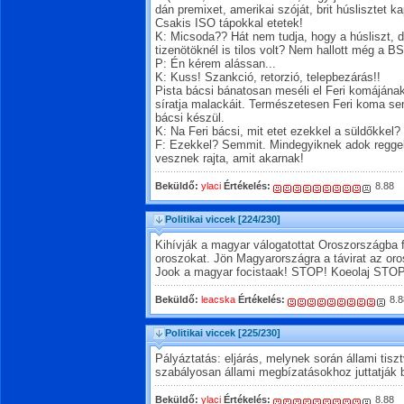
dán premixet, amerikai szóját, brit húslisztet k
Csakis ISO tápokkal etetek!
K: Micsoda?? Hát nem tudja, hogy a húsliszt, d
tizenötöknél is tilos volt? Nem hallott még a B
P: Én kérem alássan...
K: Kuss! Szankció, retorzió, telepbezárás!!
Pista bácsi bánatosan meséli el Feri komájának
síratja malackáit. Természetesen Feri koma se
bácsi készül.
K: Na Feri bácsi, mit etet ezekkel a süldőkkel?
F: Ezekkel? Semmit. Mindegyiknek adok reggel 
vesznek rajta, amit akarnak!
Beküldő:
ylaci
Értékelés:
8.88
Politikai viccek
[224/230]
Kihívják a magyar válogatottat Oroszországba 
oroszokat. Jön Magyarországra a távirat az oro
Jook a magyar focistaak! STOP! Koeolaj STO
Beküldő:
leacska
Értékelés:
8.8
Politikai viccek
[225/230]
Pályáztatás: eljárás, melynek során állami tisz
szabályosan állami megbízatásokhoz juttatják b
Beküldő:
ylaci
Értékelés:
8.88