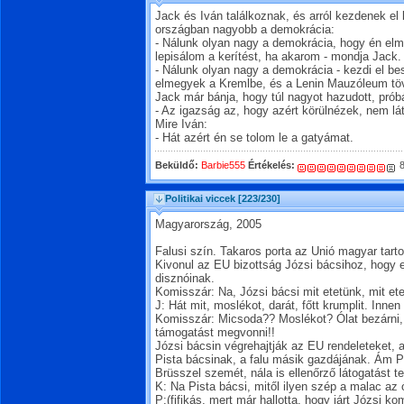
Jack és Iván találkoznak, és arról kezdenek el
országban nagyobb a demokrácia:
- Nálunk olyan nagy a demokrácia, hogy én el
lepisálom a kerítést, ha akarom - mondja Jack.
- Nálunk olyan nagy a demokrácia - kezdi el be
elmegyek a Kremlbe, és a Lenin Mauzóleum töv
Jack már bánja, hogy túl nagyot hazudott, próbá
- Az igazság az, hogy azért körülnézek, nem lát
Mire Iván:
- Hát azért én se tolom le a gatyámat.
Beküldő:
Barbie555
Értékelés:
8
Politikai viccek
[223/230]
Magyarország, 2005
Falusi szín. Takaros porta az Unió magyar tart
Kivonul az EU bizottság Józsi bácsihoz, hogy e
disznóinak.
Komisszár: Na, Józsi bácsi mit etetünk, mit et
J: Hát mit, moslékot, darát, főtt krumplit. Innen
Komisszár: Micsoda?? Moslékot? Ólat bezárni,
támogatást megvonni!!
Józsi bácsin végrehajtják az EU rendeleteket, 
Pista bácsinak, a falu másik gazdájának. Ám Pi
Brüsszel szemét, nála is ellenőrző látogatást t
K: Na Pista bácsi, mitől ilyen szép a malac az 
P:(fifikás, mert már hallotta, hogy járt Józsi