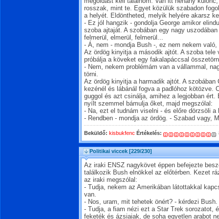
megoldást kell találnom. Van itt néhány külön
rosszak, mint te. Egyet közülük szabadon fogok
a helyét. Eldöntheted, melyik helyére akarsz ker
- Ez jól hangzik - gondolja George amikor elindu
szoba ajtaját. A szobában egy nagy uszodában R
felmerül, elmerül, felmerül...
- Á, nem - mondja Bush -, ez nem nekem való,
Az ördög kinyitja a második ajtót. A szoba tele
próbálja a köveket egy fakalapáccsal összetörn
- Nem, nekem problémám van a vállammal, nagy
törni.
Az ördög kinyitja a harmadik ajtót. A szobában 
kezénél és lábánál fogva a padlóhoz kötözve. C
guggol és azt csinálja, amihez a legjobban ért.
nyílt szemmel bámulja őket, majd megszólal:
- Na, ezt el tudnám viselni - és előre dörzsöli a
- Rendben - mondja az ördög. - Szabad vagy, M
Beküldő:
kisbukfenc
Értékelés:
Politikai viccek
[229/230]
Az iraki ENSZ nagykövet éppen befejezte beszé
találkozik Bush elnökkel az előtérben. Kezet r
az iraki megszólal:
- Tudja, nekem az Amerikában látottakkal kap
van.
- Nos, uram, mit tehetek önért? - kérdezi Bush.
- Tudja, a fiam nézi ezt a Star Trek sorozatot,
feketék és ázsiaiak, de soha egyetlen arabot nem