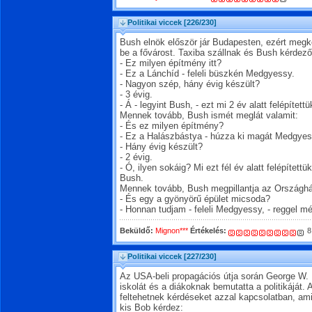
Politikai viccek
[226/230]
Bush elnök először jár Budapesten, ezért meg
be a fővárost. Taxiba szállnak és Bush kérdez
- Ez milyen építmény itt?
- Ez a Lánchíd - feleli büszkén Medgyessy.
- Nagyon szép, hány évig készült?
- 3 évig.
- Á - legyint Bush, - ezt mi 2 év alatt felépítettü
Mennek tovább, Bush ismét meglát valamit:
- És ez milyen építmény?
- Ez a Halászbástya - húzza ki magát Medgyes
- Hány évig készült?
- 2 évig.
- Ó, ilyen sokáig? Mi ezt fél év alatt felépítettü
Bush.
Mennek tovább, Bush megpillantja az Országhá
- És egy a gyönyörű épület micsoda?
- Honnan tudjam - feleli Medgyessy, - reggel mé
Beküldő:
Mignon***
Értékelés:
8
Politikai viccek
[227/230]
Az USA-beli propagációs útja során George W.
iskolát és a diákoknak bemutatta a politikáját
feltehetnek kérdéseket azzal kapcsolatban, ami
kis Bob kérdez: