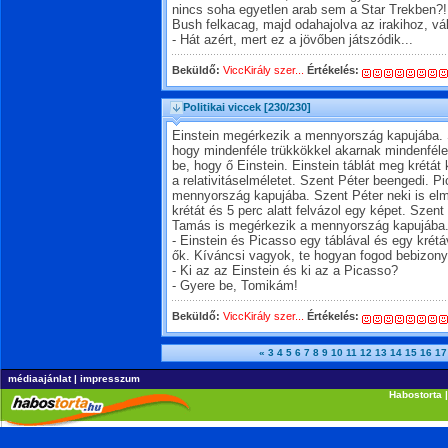
nincs soha egyetlen arab sem a Star Trekben?!
Bush felkacag, majd odahajolva az irakihoz, vá
- Hát azért, mert ez a jövőben játszódik...
Beküldő:
ViccKirály szer...
Értékelés:
Politikai viccek
[230/230]
Einstein megérkezik a mennyország kapujába. 
hogy mindenféle trükkökkel akarnak mindenféle
be, hogy ő Einstein. Einstein táblát meg krétát k
a relativitáselméletet. Szent Péter beengedi. P
mennyország kapujába. Szent Péter neki is elmo
krétát és 5 perc alatt felvázol egy képet. Szent
Tamás is megérkezik a mennyország kapujába. 
- Einstein és Picasso egy táblával és egy krétá
ők. Kíváncsi vagyok, te hogyan fogod bebizonyí
- Ki az az Einstein és ki az a Picasso?
- Gyere be, Tomikám!
Beküldő:
ViccKirály szer...
Értékelés:
«
3
4
5
6
7
8
9
10
11
12
13
14
15
16
17
médiaajánlat
|
impresszum
Habostorta