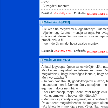
- ???
- Vizsgázni mentem.
Beküldő:
ViccKirály szer...
Értékelés:
Vallási viccek
[6/176]
A lelkész fia megszerzi a jogosítványt. Odameg
- Ajánlok egy üzletet - mondja az apja. Ha levág
- De annak idején Sámsonnak is hosszú haja v
próbálkozik a fiú.
- Igen, de ők mindenhová gyalog mentek.
Beküldő:
ViccKirály szer...
Értékelés:
Vallási viccek
[7/176]
A fiatal jegyespár éppen az esküvőjük előtti n
Mindketten meghalnak és felkerülnek Szent Péte
megkérdezik, hogy lehetséges lenne-e, hogy 
Mennyországban?
- Jól van, várjatok itt, gondolkodjatok el azon, 
házastársak lenni. Nemsokára visszajövök, ha 
egymást, akkor nem bánom.
Eltelik hat hónap, majd Szent Péter megjelenik
- Na, gyermekeim, hogyan döntöttetek?
- Még mindig szeretjük egymást, és szeretnénk
De azt azért megkérdezném, ha mégsem sikerü
- Az lehetetlen - mondja Szent Péter. Hat hónapba