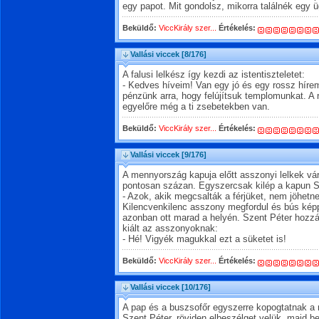
egy papot. Mit gondolsz, mikorra találnék egy 
Beküldő:
ViccKirály szer...
Értékelés:
Vallási viccek
[8/176]
A falusi lelkész így kezdi az istentiszteletet:
- Kedves híveim! Van egy jó és egy rossz hírem
pénzünk arra, hogy felújítsuk templomunkat. A 
egyelőre még a ti zsebetekben van.
Beküldő:
ViccKirály szer...
Értékelés:
Vallási viccek
[9/176]
A mennyország kapuja előtt asszonyi lelkek v
pontosan százan. Egyszercsak kilép a kapun S
- Azok, akik megcsalták a férjüket, nem jöhet
Kilencvenkilenc asszony megfordul és bús képpe
azonban ott marad a helyén. Szent Péter hozzá
kiált az asszonyoknak:
- Hé! Vigyék magukkal ezt a süketet is!
Beküldő:
ViccKirály szer...
Értékelés:
Vallási viccek
[10/176]
A pap és a buszsofőr egyszerre kopogtatnak a
Szent Péter, röviden elbeszélget velük, majd b