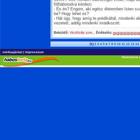
fölháborodva kérdezi:
- És én? Engem, aki egész életemben Isten sz
be? Hogy lehet ez?
- Hát úgy, hogy amíg te prédikáltál, mindenki 
vezetett, addig mindenki imádkozott.
Beküldő:
ViccKirály szer...
Értékelés:
[1]
2
3
4
5
6
7
8
9
10
11
12
13
14
médiaajánlat
|
impresszum
Habostorta