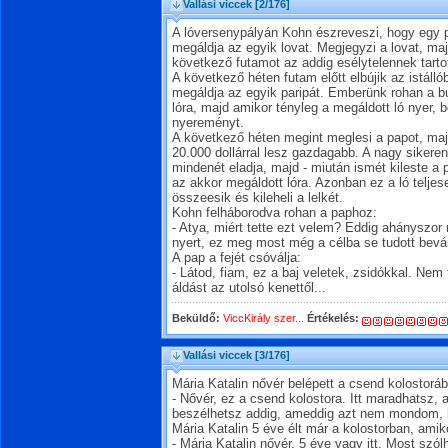
Vallási viccek
[2/176]
A lóversenypályán Kohn észreveszi, hogy egy p
megáldja az egyik lovat. Megjegyzi a lovat, ma
következő futamot az addig esélytelennek tart
A következő héten futam előtt elbújik az istáll
megáldja az egyik paripát. Emberünk rohan a bu
lóra, majd amikor tényleg a megáldott ló nyer, b
nyereményt.
A következő héten megint meglesi a papot, maj
20.000 dollárral lesz gazdagabb. A nagy sikere
mindenét eladja, majd - miután ismét kileste a 
az akkor megáldott lóra. Azonban ez a ló teljes
összeesik és kileheli a lelkét.
Kohn felháborodva rohan a paphoz:
- Atya, miért tette ezt velem? Eddig ahányszor 
nyert, ez meg most még a célba se tudott bevá
A pap a fejét csóválja:
- Látod, fiam, ez a baj veletek, zsidókkal. Nem
áldást az utolsó kenettől...
Beküldő:
ViccKirály szer...
Értékelés:
Vallási viccek
[3/176]
Mária Katalin nővér belépett a csend kolostoráb
- Nővér, ez a csend kolostora. Itt maradhatsz
beszélhetsz addig, ameddig azt nem mondom, 
Mária Katalin 5 éve élt már a kolostorban, amiko
- Mária Katalin nővér, 5 éve vagy itt. Most szól