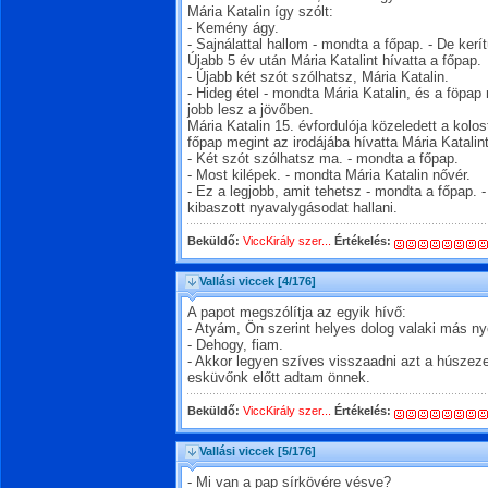
Mária Katalin így szólt:
- Kemény ágy.
- Sajnálattal hallom - mondta a főpap. - De ker
Újabb 5 év után Mária Katalint hívatta a főpap.
- Újabb két szót szólhatsz, Mária Katalin.
- Hideg étel - mondta Mária Katalin, és a föpap
jobb lesz a jövőben.
Mária Katalin 15. évfordulója közeledett a kolos
főpap megint az irodájába hívatta Mária Katalint
- Két szót szólhatsz ma. - mondta a főpap.
- Most kilépek. - mondta Mária Katalin nővér.
- Ez a legjobb, amit tehetsz - mondta a főpap. -
kibaszott nyavalygásodat hallani.
Beküldő:
ViccKirály szer...
Értékelés:
Vallási viccek
[4/176]
A papot megszólítja az egyik hívő:
- Atyám, Ön szerint helyes dolog valaki más 
- Dehogy, fiam.
- Akkor legyen szíves visszaadni azt a húszezer 
esküvőnk előtt adtam önnek.
Beküldő:
ViccKirály szer...
Értékelés:
Vallási viccek
[5/176]
- Mi van a pap sírkövére vésve?