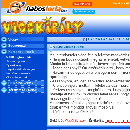
Viccek
[1]
2
3
4
5
6
7
8
9
10
11
12
13
14
Egysorosak
Vallási viccek
[1/176]
Humoros sztorik
Az istentisztelet vége felé a lelkész megkérdez
A 100 legfrissebb
- Hányan bocsátottatok meg az ellenetek vétk
Darwin díjasok
Mindenki feltartotta a kezét, kivéve egy töréken
Gyerekszáj
- Jones asszony!? Ön elzárkózik attól, hogy 
Legcikisebb élményem
- Nekem nincs egyetlen ellenségem sem - mo
Megtörtént esetek
apró hölgy.
Városi legendák
- Asszonyom, ez igen szokatlan. Megkérdezhet
Humoros versek
- Kilencvennyolc múltam - felelte az ősz matró
- Kedves asszonyom, megkérhetem, hogy jöjjön 
Társkereső - Randi
mesélje el nekünk, miképpen lehetséges, hogy
nincs egyetlen ellensége sem!
Az aranyos néni kitotyogott a lelkész mellé, sz
csak ennyit mondott angyali mosollyal:
- Túléltem a rohadékokat!
Beküldő:
ViccKirály szer...
Értékelés: