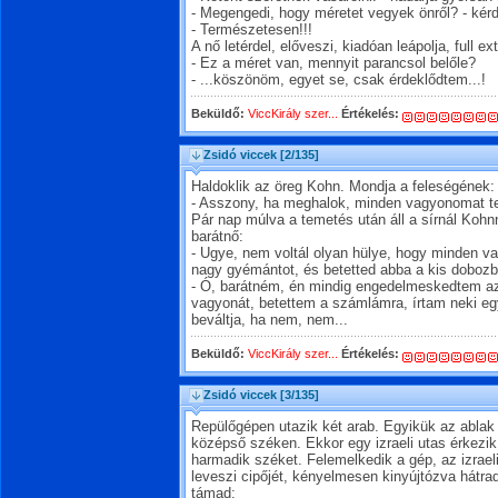
- Megengedi, hogy méretet vegyek önről? - kérde
- Természetesen!!!
A nő letérdel, előveszi, kiadóan leápolja, full e
- Ez a méret van, mennyit parancsol belőle?
- ...köszönöm, egyet se, csak érdeklődtem...!
Beküldő:
ViccKirály szer...
Értékelés:
Zsidó viccek
[2/135]
Haldoklik az öreg Kohn. Mondja a feleségének:
- Asszony, ha meghalok, minden vagyonomat t
Pár nap múlva a temetés után áll a sírnál Kohn
barátnő:
- Ugye, nem voltál olyan hülye, hogy minden va
nagy gyémántot, és betetted abba a kis dobozb
- Ó, barátném, én mindig engedelmeskedtem a
vagyonát, betettem a számlámra, írtam neki egy
beváltja, ha nem, nem...
Beküldő:
ViccKirály szer...
Értékelés:
Zsidó viccek
[3/135]
Repülőgépen utazik két arab. Egyikük az ablak 
középső széken. Ekkor egy izraeli utas érkezik, 
harmadik széket. Felemelkedik a gép, az izrae
leveszi cipőjét, kényelmesen kinyújtózva hátrad
támad: