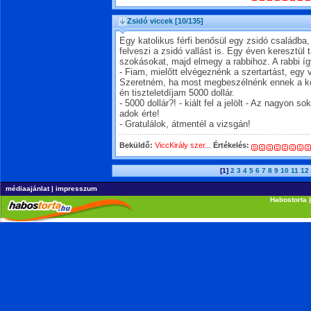
Zsidó viccek
[10/135]
Egy katolikus férfi benősül egy zsidó családba,
felveszi a zsidó vallást is. Egy éven keresztü
szokásokat, majd elmegy a rabbihoz. A rabbi íg
- Fiam, mielőtt elvégeznénk a szertartást, egy v
Szeretném, ha most megbeszélnénk ennek a kö
én tiszteletdíjam 5000 dollár.
- 5000 dollár?! - kiált fel a jelölt - Az nagyon s
adok érte!
- Gratulálok, átmentél a vizsgán!
Beküldő:
ViccKirály szer...
Értékelés:
[1]
2
3
4
5
6
7
8
9
10
11
12
médiaajánlat
|
impresszum
Habostorta