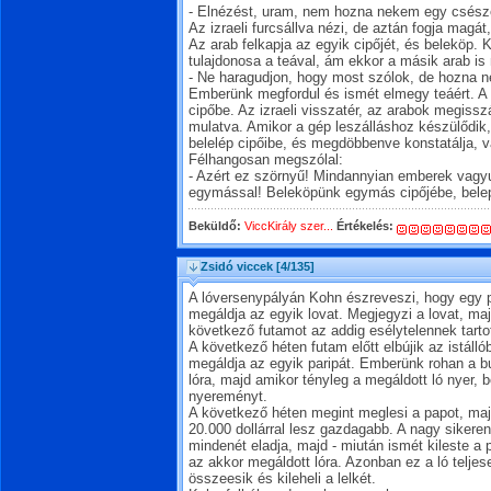
- Elnézést, uram, nem hozna nekem egy csésze t
Az izraeli furcsállva nézi, de aztán fogja magá
Az arab felkapja az egyik cipőjét, és beleköp. 
tulajdonosa a teával, ám ekkor a másik arab is 
- Ne haragudjon, hogy most szólok, de hozna 
Emberünk megfordul és ismét elmegy teáért. A
cipőbe. Az izraeli visszatér, az arabok megiss
mulatva. Amikor a gép leszálláshoz készülődik, 
belelép cipőibe, és megdöbbenve konstatálja, 
Félhangosan megszólal:
- Azért ez szörnyű! Mindannyian emberek vagyu
egymással! Beleköpünk egymás cipőjébe, belep
Beküldő:
ViccKirály szer...
Értékelés:
Zsidó viccek
[4/135]
A lóversenypályán Kohn észreveszi, hogy egy p
megáldja az egyik lovat. Megjegyzi a lovat, ma
következő futamot az addig esélytelennek tart
A következő héten futam előtt elbújik az istáll
megáldja az egyik paripát. Emberünk rohan a bu
lóra, majd amikor tényleg a megáldott ló nyer, b
nyereményt.
A következő héten megint meglesi a papot, maj
20.000 dollárral lesz gazdagabb. A nagy sikere
mindenét eladja, majd - miután ismét kileste a 
az akkor megáldott lóra. Azonban ez a ló teljes
összeesik és kileheli a lelkét.