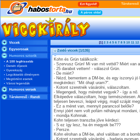
Viccek
[1]
2
3
4
5
6
7
8
9
10
11
12
Egysorosak
Zsidó viccek
[1/135]
Humoros sztorik
Kohn és Grün találkozik:
A 100 legfrissebb
- Szervusz Grün! Mi van mit vettél? Miért van
Darwin díjasok
- 25 darabot vettem! - válaszol Grün.
Gyerekszáj
- De miért?
Legcikisebb élményem
- Nézd, bementem a DM-be, és egy iszonyú jó 
Megtörtént esetek
megkérdezi: "Mit óhajt uram?".
Városi legendák
- Kotont szeretnék vásárolni, válaszoltam.
Humoros versek
- Megengedi, hogy méretet vegyek? - így a nő.
Elképedve válaszoltam, hogy természetesen. A 
Társkereső - Randi
teljesen beveszi, leápol végig, majd száját megt
- Ez a méret van, mennyit parancsol belőle?
Ennyi jóért nem volt pofám néhányat mondani, í
- mondja Kohnnak.
Kohn teljesen transzba jőve kérdezi:
- S ez így lesz, ha én megyek be???
- Persze.
Kohn elrohan a DM-be, ahol valóban ott a bomb
- Kotont szeretnék vásárolni. - hadarja gyorsan