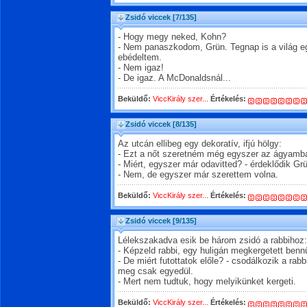
Zsidó viccek
[7/135]
- Hogy megy neked, Kohn?
- Nem panaszkodom, Grün. Tegnap is a világ e
ebédeltem.
- Nem igaz!
- De igaz. A McDonaldsnál...
Beküldő:
ViccKirály szer...
Értékelés:
Zsidó viccek
[8/135]
Az utcán ellibeg egy dekoratív, ifjú hölgy:
- Ezt a nőt szeretném még egyszer az ágyamba
- Miért, egyszer már odavitted? - érdeklődik Gr
- Nem, de egyszer már szerettem volna.
Beküldő:
ViccKirály szer...
Értékelés:
Zsidó viccek
[9/135]
Lélekszakadva esik be három zsidó a rabbihoz:
- Képzeld rabbi, egy huligán megkergetett benn
- De miért futottatok előle? - csodálkozik a rabb
meg csak egyedül.
- Mert nem tudtuk, hogy melyikünket kergeti.
Beküldő:
ViccKirály szer...
Értékelés: