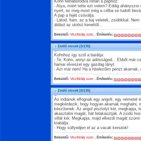
Kohn felháborodva rohan a paphoz:
- Atya, miért tette ezt velem? Eddig ahányszor 
nyert, ez meg most még a célba se tudott bevá
A pap a fejét csóválja:
- Látod, fiam, ez a baj veletek, zsidókkal. Nem
áldást az utolsó kenettől...
Beküldő:
ViccKirály szer...
Értékelés:
Zsidó viccek
[5/135]
Kohnhoz így szól a barátja:
- Te, Kohn, annyi az adósságod... Ebből már c
hamar elveszel egy gazdag lányt.
- Azt már nem! Ha a hitelezőim pénzt akarnak,
Beküldő:
ViccKirály szer...
Értékelés:
Zsidó viccek
[6/135]
Az indiánok elfognak egy angolt, egy németet 
megkérdezik, hogy hogyan akarnak meghalni, m
készítenek. Az angol pisztolyt kér, megkapja, l
akasztatni magát, hát felakasztják. A zsidó h
villát kér. Megkapja, majd elkezdi magát szúrni 
kiabálja:
- Hogy süllyedjen el az a vacak kenutok!
Beküldő:
ViccKirály szer...
Értékelés: