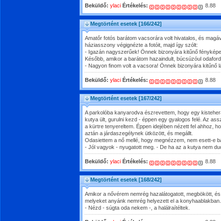
Beküldő:
ylaci
Értékelés:
8.88
Megtörtént esetek
[166/242]
Amatőr fotós barátom vacsorára volt hivatalos, és magáva
háziasszony végignézte a fotóit, majd így szólt:
- Igazán nagyszerűek! Önnek bizonyára kitűnő fénykép
Később, amikor a barátom hazaindult, búcsúzóul odaford
- Nagyon finom volt a vacsora! Önnek bizonyára kitűnő 
Beküldő:
ylaci
Értékelés:
8.88
Megtörtént esetek
[167/242]
A parkolóba kanyarodva észrevettem, hogy egy kistehe
kutya ült, gurulni kezd - éppen egy gyalogos felé. Az as
a kürtre tenyereltem. Éppen idejében nézett fel ahhoz, ho
aztán a járdaszegélynek ütközött, és megállt.
Odasiettem a nő mellé, hogy megnézzem, nem esett-e ba
- Jól vagyok - nyugatott meg. - De ha az a kutya nem dud
Beküldő:
ylaci
Értékelés:
8.88
Megtörtént esetek
[168/242]
Amikor a nővérem nemrég hazalátogatott, megbökött, és
melyeket anyánk nemrég helyezett el a konyhaablakban.
- Nézd - súgta oda nekem -, a halálraítéltek.