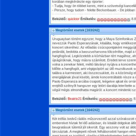
korában megkérdezte egy riporter:
- Tudja, hogy ön többet keres, mint a szövetségi kancell
- Persze, hogy tudom - felelte Beckenbauer. - De jobban i
Beküldő:
quicktor
Értékelés:
8.8
Megtörtént esetek
[163/242]
Uruguayban történt egyszer, hogy a Maya Szimfonikus
nevezzük Paolo Esperanzának, kitalálta, hogy emlékeze
koncert sikeréhez. Az előadás csúcspontjaként meggyújt
petárdát, bedobta a basszusharsona tölcsérébe, majd a 
hangfogóval. Legközelebb a kórházban tért magához, aho
újságíróknak, hogy másra számított. Eredeti terve szeri
volna a zenekar felett, méltó látványt nyújtva a koncert
kilőtte a hangfogót, ami végigsöpört az ülő muzsikusok
találva a karmestert, aki összecsuklott, és a közönség e
energiájának jóval kisebb, ámde koncentráltabb része a 
Paolo Esperanza arcába csapott, leégetve ajkait és orrá
erejétől szétnyílt hangszer egy letört darabja leterítette 
végül mégis elmondhatta magáról: a koncert mindenki s
Beküldő:
Beatrix21
Értékelés:
8
Megtörtént esetek
[164/242]
Két tréfás kedvű rádiós műsorvezető azzal szórakozott
embereket hívtak fel élő adásban, és kitalált dolgokat áll
beugratásuk túlontúl jól sikerült. Egy asszony volt az ál
tárcsáztak. A meglepett nőnek felháborodott hangon elmon
mert lopott az irodából, ráadásul félreérthetetlen helyzet