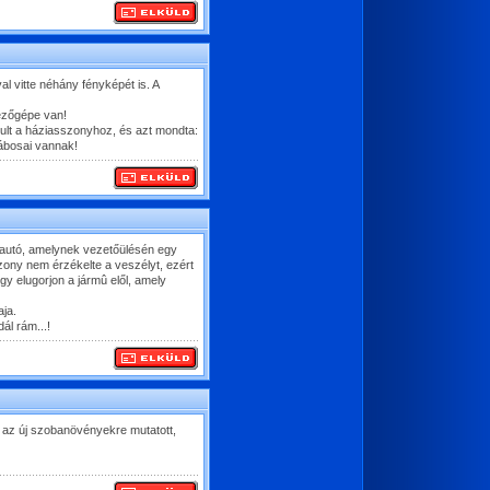
l vitte néhány fényképét is. A
ezőgépe van!
ult a háziasszonyhoz, és azt mondta:
lábosai vannak!
rautó, amelynek vezetőülésén egy
szony nem érzékelte a veszélyt, ezért
gy elugorjon a jármû elől, amely
ja.
ál rám...!
 az új szobanövényekre mutatott,