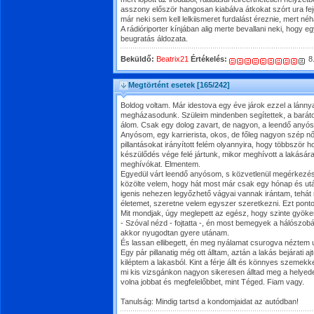
asszony először hangosan kiabálva átkokat szórt ura fejé
már neki sem kell lelkiismeret furdalást éreznie, mert né
A rádióriporter kínjában alig merte bevallani neki, hogy 
beugratás áldozata.
Beküldő:
Beatrix21
Értékelés:
8
Megtörtént esetek
[165/242]
Boldog voltam. Már idestova egy éve járok ezzel a lánnya
megházasodunk. Szüleim mindenben segítettek, a baráto
álom. Csak egy dolog zavart, de nagyon, a leendő anyó
Anyósom, egy karrierista, okos, de főleg nagyon szép nő
pillantásokat irányított felém olyannyira, hogy többször 
készülődés vége felé jártunk, mikor meghívott a lakására,
meghívókat. Elmentem.
Egyedül várt leendő anyósom, s közvetlenül megérkezé
közölte velem, hogy hát most már csak egy hónap és ut
igenis nehezen legyőzhető vágyai vannak irántam, tehát 
életemet, szeretne velem egyszer szeretkezni. Ezt pont
Mit mondjak, úgy meglepett az egész, hogy szinte gyöker
- Szóval nézd - fojtatta -, én most bemegyek a hálószobá
akkor nyugodtan gyere utánam.
És lassan ellibegett, én meg nyálamat csurogva néztem u
Egy pár pillanatig még ott álltam, aztán a lakás bejárati ajt
kiléptem a lakasból. Kint a férje állt és könnyes szemekke
mi kis vizsgánkon nagyon sikeresen álltad meg a helyed
volna jobbat és megfelelőbbet, mint Téged. Fiam vagy.
Tanulság: Mindig tartsd a kondomjaidat az autódban!