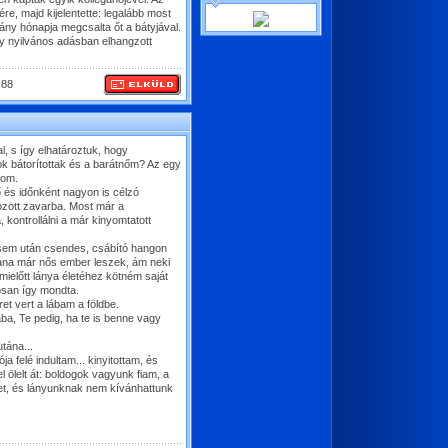
re, majd kijelentette: legalább most
hány hónapja megcsalta őt a bátyjával.
egy nyilvános adásban elhangzott
.88
l, s így elhatároztuk, hogy
k bátorítottak és a barátnőm? Az egy
som.
 és időnként nagyon is célzó
hozott zavarba. Most már a
 kontrollálni a már kinyomtatott
sem után csendes, csábító hangon
ána már nős ember leszek, ám neki
mielőtt lánya életéhez kötném saját
osan így mondta.
et vert a lábam a földbe.
ba, Te pedig, ha te is benne vagy
tána...
ója felé indultam... kinyitottam, és
l ölelt át: boldogok vagyunk fiam, a
et, és lányunknak nem kívánhattunk