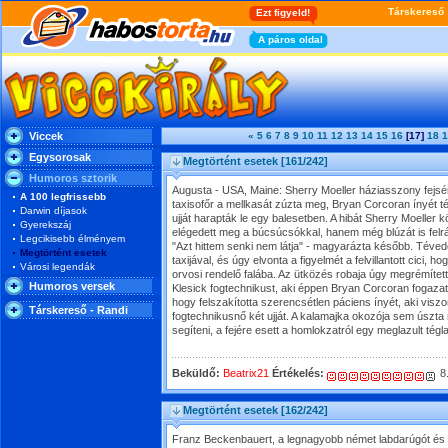
Viccek
«
5
6
7
8
9
10
11
12
13
14
15
16
[17]
18
1
Egysorosak
Megtörtént esetek
[161/242]
Humoros sztorik
Augusta - USA, Maine: Sherry Moeller háziasszony fejsé
A 100 legfrissebb
taxisofőr a mellkasát zúzta meg, Bryan Corcoran ínyét té
Darwin díjasok
ujját harapták le egy balesetben. A hibát Sherry Moeller k
Gyerekszáj
elégedett meg a búcsúcsókkal, hanem még blúzát is felránt
Legcikisebb élményem
"Azt hittem senki nem látja" - magyarázta később. Tévede
Megtörtént esetek
taxijával, és úgy elvonta a figyelmét a felvillantott cici, 
Városi legendák
orvosi rendelő falába. Az ütközés robaja úgy megrémíte
Humoros versek
Klesick fogtechnikust, aki éppen Bryan Corcoran fogazat
hogy felszakította szerencsétlen páciens ínyét, aki viszo
Társkereső - Randi
fogtechnikusnő két ujját. A kalamajka okozója sem úszta
segíteni, a fejére esett a homlokzatról egy meglazult tégla
Beküldő:
Beatrix21
Értékelés:
8
Megtörtént esetek
[162/242]
Franz Beckenbauert, a legnagyobb német labdarúgót és 