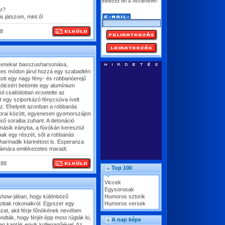
iratkozz fel a vicclevélre!
ár?
s játszom, mint ő!
8
 Zenekar basszusharsonása,
tes módon járul hozzá egy szabadtéri
ott egy nagy fény- és robbanóerejű
tölcsért betömte egy alumínium
l csalódottan ecsetelte az
nt egy sziporkázó fénycsóva ívelt
hez. Ehelyett azonban a robbanás
 sorai között, egyenesen gyomorszájon
lső soraiba zuhant. A detonáció
másik irányba, a fúvókán keresztül
nak egy részét, sőt a robbanás
a harmadik klarinétost is. Esperanza
zámára emlékezetes maradt.
.88
Top 100
Viccek
Egysorosak
 show-jában, hogy különböző
Humoros sztorik
ítottak rokonaikról. Egyszer egy
Humoros versek
dozat, akit férje főnökének nevében
dták, hogy férjét épp most rúgták ki,
A nap képe
ben kapták egyik kolleganőjével. Az