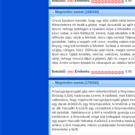
Beküldő:
ylaci
Értékelés:
8.88
Megtörtént esetek
[169/242]
Orvos barátom mesélte, hogy egy idős vidéki nénit behív
félmeztelenre és beállt a gépbe, majd rácsukták az ajtót
láncot, nehogy belelógjon a nyaklánc képe a felvételbe za
kész voltak, a néni felöltözött, kiment, majd elküldték a 
előhívás után, nézik a felvételt, nincs rajta semmi! Teljesen
gondolták, hátha a negatív volt rossz, esetleg valami más
lényeg, meg kell ismételni a felvételt. Szóltak a néninek i
szájba, röntgen, kész. Előhívás után nézik, megint semmi.
Ilyen nincs. Újabb ismétlés, néni be, vetkőzés, beállás, 
nénit, nehogy rosszul álljon a gépben. Ajtó rá, vegye a szá
hiba. A néni szépen lehajolt és ráharapott az oldalsó bizt
Beküldő:
ylaci
Értékelés:
8.88
Megtörtént esetek
[170/242]
A hazugságvizsgáló gép nem helyettesíthető a fénymásol
Bíróság (USA) határozata szerint. A vádlottat, mint kiderü
vallomásra, hogy rögtönzött hazugságvizsgáló gépet esz
egy darab drótból és egy fénymásolóból. A rendőrök a X
az állt: Hazudik! A szűrőt egy vezetékkel a fénymásolóho
elé tartották. Valahányszor a férfi a rendőrök gyanúja sze
kérdésükre, a fénymásoló mögé bújt kollegájuk megnyom
egy papírt Hazudik! felirattal. A bűnöző a technika hatás
amikor a bíró megtudta, milyen szabálytalan fondorlattal s
felmentette a férfit.