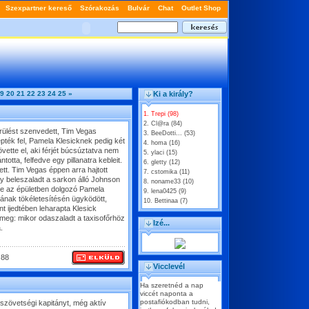
9
20
21
22
23
24
25
»
Ki a király?
1. Trepi (98)
2. Cl@ra (84)
rülést szenvedett, Tim Vegas
3. BeeDotti... (53)
pték fel, Pamela Klesicknek pedig két
4. homa (16)
övette el, aki férjét búcsúztatva nem
5. ylaci (15)
otta, felfedve egy pillanatra kebleit.
6. gletty (12)
tt. Tim Vegas éppen arra hajtott
7. cstomika (11)
hogy beleszaladt a sarkon álló Johnson
8. noname33 (10)
tte az épületben dolgozó Pamela
9. lena0425 (9)
ának tökéletesítésén ügyködött,
10. Bettinaa (7)
nt ijedtében leharapta Klesick
 meg: mikor odaszaladt a taxisofőrhöz
Izé...
.
.88
Vicclevél
Ha szeretnéd a nap
viccét naponta a
postafiókodban tudni,
szövetségi kapitányt, még aktív