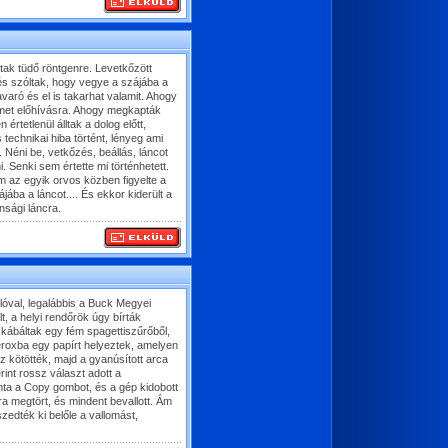
tak tüdő röntgenre. Levetkőzött
 és szóltak, hogy vegye a szájába a
varó és el is takarhat valamit. Ahogy
filmet előhívásra. Ahogy megkapták
 értetlenül álltak a dolog előtt,
 technikai hiba történt, lényeg ami
s. Néni be, vetkőzés, beállás, láncot
 Senki sem értette mi történhetett.
ám az egyik orvos közben figyelte a
jába a láncot.... És ekkor kiderült a
onsági láncra.
óval, legalábbis a Buck Megyei
lt, a helyi rendőrök úgy bírták
kábáltak egy fém spagettiszűrőből,
eroxba egy papírt helyeztek, amelyen
z kötötték, majd a gyanúsított arca
rint rossz választ adott a
ta a Copy gombot, és a gép kidobott
ára megtört, és mindent bevallott. Ám
zedték ki belőle a vallomást,