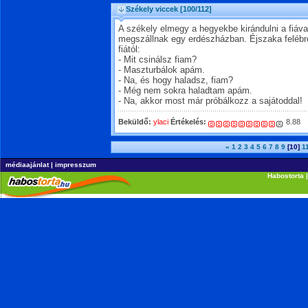
Székely viccek
[100/112]
A székely elmegy a hegyekbe kirándulni a fiáva
megszállnak egy erdészházban. Éjszaka felébre
fiától:
- Mit csinálsz fiam?
- Maszturbálok apám.
- Na, és hogy haladsz, fiam?
- Még nem sokra haladtam apám.
- Na, akkor most már próbálkozz a sajátoddal!
Beküldő:
ylaci
Értékelés:
8.88
«
1
2
3
4
5
6
7
8
9
[10]
1
médiaajánlat
|
impresszum
Habostorta