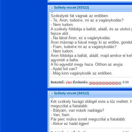
Székely viccek
[93/112]
Székelyek fát vágnak az erdőben.
- Te, Áron, tudod-e, mi az a vagánykodás?
- Nem tudom.
A székely földobja a baltát, alááll, és az utolsó 
fejsze alól.
- Na látod Áron, ez a vagánykodás.
Áron másnap a fiával megy ki az erdőre, gondolj
- Fiam, tudod-e mi az a vagánykodás?
- Nem tudom.
Áron földobja a baltát, alááll, majd amikor el ke
agyonüti a balta.
A fiú egyedül megy haza. Otthon az anyja:
- Apád hol van?
- Még kinn vagánykodik az erdőben.
Beküldő:
ylaci
Értékelés:
8.88
Székely viccek
[94/112]
Két székely favágó üldögél este a tűz mellett.
megszólal a fiatalabb:
- Bátyám, van másik nadrágja?
- Van, fiam.
Pár perc múlva ismét megszólal a fiatalabb:
- Akkor ez hadd égjen!