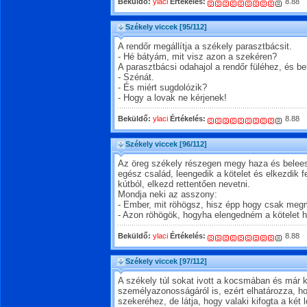
Beküldő:
ylaci
Értékelés:
8.88
Székely viccek
[95/112]
A rendőr megállítja a székely parasztbácsit.
- Hé bátyám, mit visz azon a szekéren?
A parasztbácsi odahajol a rendőr füléhez, és be
- Szénát.
- És miért sugdolózik?
- Hogy a lovak ne kérjenek!
Beküldő:
ylaci
Értékelés:
8.88
Székely viccek
[96/112]
Az öreg székely részegen megy haza és belees
egész család, leengedik a kötelet és elkezdik f
kútból, elkezd rettentően nevetni.
Mondja neki az asszony:
- Ember, mit röhögsz, hisz épp hogy csak megm
- Azon röhögök, hogyha elengedném a kötelet 
Beküldő:
ylaci
Értékelés:
8.88
Székely viccek
[97/112]
A székely túl sokat ivott a kocsmában és már 
személyazonosságáról is, ezért elhatározza, 
szekeréhez, de látja, hogy valaki kifogta a két 