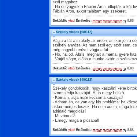
szól magához:
- Ha én vagyok a Fábián Áron, ellopták a két 
Fábián Áron, akkor találtam egy szekeret.
Beküldő:
ylaci
Értékelés:
8.88
Székely viccek
[98/112]
Vágja a fát a székely az erdőn, amikor jön a só
székely anyósa. Az nem szól egy szót sem, cs
még nagyobb erővel vágja a fát.
- No, hallod, Ábris, meghalt a mama, gyere haz
- Várjál sógor, előbb a munka aztán a szórakozá
Beküldő:
ylaci
Értékelés:
8.88
Székely viccek
[99/112]
Székely gondolkodik, hogy kaszálni kéne birto
szomszédja kaszáját. Át is megy hozzá.
- Komám, adja má'n kőcsön a kaszáját!
- Adnám én, de van egy kis probléma: ha kőcsö
akkor mérges leszek. Ha nem adom, maga lesz
áthidaló megoldás!
- Mi vóna a?
- Emegy maga a picsába!!
Beküldő:
ylaci
Értékelés:
8.88