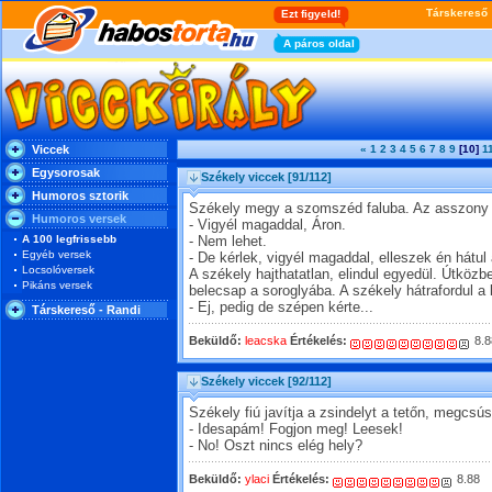
Viccek
«
1
2
3
4
5
6
7
8
9
[10]
1
Egysorosak
Székely viccek
[91/112]
Humoros sztorik
Székely megy a szomszéd faluba. Az asszony 
Humoros versek
- Vigyél magaddal, Áron.
A 100 legfrissebb
- Nem lehet.
Egyéb versek
- De kérlek, vigyél magaddal, elleszek én hátul 
Locsolóversek
A székely hajthatatlan, elindul egyedül. Útközben
Pikáns versek
belecsap a soroglyába. A székely hátrafordul a 
- Ej, pedig de szépen kérte...
Társkereső - Randi
Beküldő:
leacska
Értékelés:
8.8
Székely viccek
[92/112]
Székely fiú javítja a zsindelyt a tetőn, megcsús
- Idesapám! Fogjon meg! Leesek!
- No! Oszt nincs elég hely?
Beküldő:
ylaci
Értékelés:
8.88