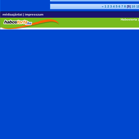
«
1
2
3
4
5
6
7
8
[9]
10
1
médiaajánlat
|
impresszum
Habostorta