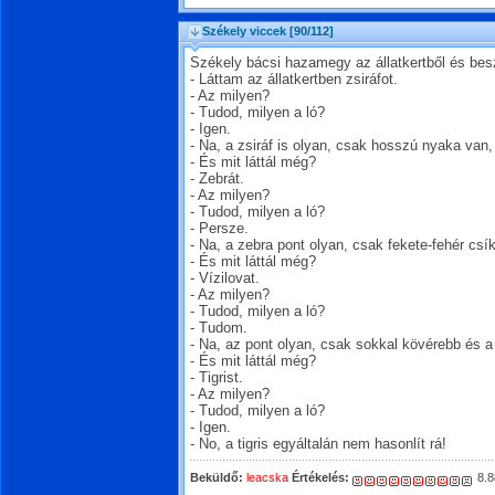
Székely viccek
[90/112]
Székely bácsi hazamegy az állatkertből és bes
- Láttam az állatkertben zsiráfot.
- Az milyen?
- Tudod, milyen a ló?
- Igen.
- Na, a zsiráf is olyan, csak hosszú nyaka van,
- És mit láttál még?
- Zebrát.
- Az milyen?
- Tudod, milyen a ló?
- Persze.
- Na, a zebra pont olyan, csak fekete-fehér csí
- És mit láttál még?
- Vízilovat.
- Az milyen?
- Tudod, milyen a ló?
- Tudom.
- Na, az pont olyan, csak sokkal kövérebb és a
- És mit láttál még?
- Tigrist.
- Az milyen?
- Tudod, milyen a ló?
- Igen.
- No, a tigris egyáltalán nem hasonlít rá!
Beküldő:
leacska
Értékelés:
8.8