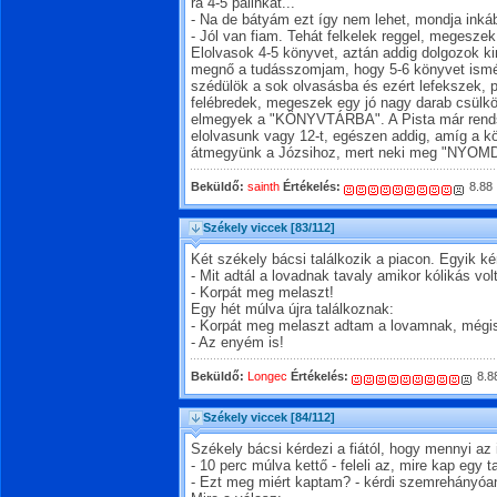
rá 4-5 pálinkát...
- Na de bátyám ezt így nem lehet, mondja inká
- Jól van fiam. Tehát felkelek reggel, megeszek
Elolvasok 4-5 könyvet, aztán addig dolgozok ki
megnő a tudásszomjam, hogy 5-6 könyvet ismét 
szédülök a sok olvasásba és ezért lefekszek, 
felébredek, megeszek egy jó nagy darab csülkö
elmegyek a "KÖNYVTÁRBA". A Pista már rendsze
elolvasunk vagy 12-t, egészen addig, amíg a k
átmegyünk a Józsihoz, mert neki meg "NYOMD
Beküldő:
sainth
Értékelés:
8.88
Székely viccek
[83/112]
Két székely bácsi találkozik a piacon. Egyik ké
- Mit adtál a lovadnak tavaly amikor kólikás vol
- Korpát meg melaszt!
Egy hét múlva újra találkoznak:
- Korpát meg melaszt adtam a lovamnak, mégis
- Az enyém is!
Beküldő:
Longec
Értékelés:
8.8
Székely viccek
[84/112]
Székely bácsi kérdezi a fiától, hogy mennyi az 
- 10 perc múlva kettő - feleli az, mire kap egy ta
- Ezt meg miért kaptam? - kérdi szemrehányóa