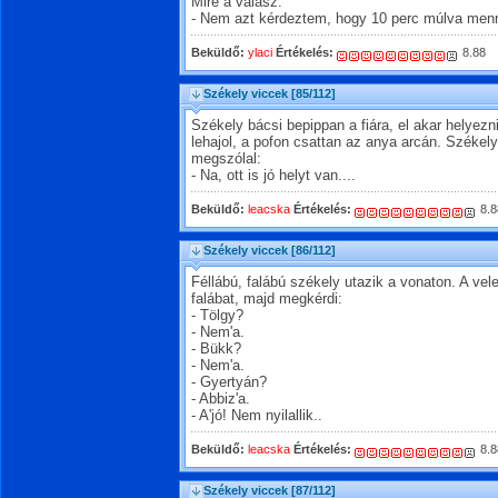
Mire a válasz:
- Nem azt kérdeztem, hogy 10 perc múlva menny
Beküldő:
ylaci
Értékelés:
8.88
Székely viccek
[85/112]
Székely bácsi bepippan a fiára, el akar helyezn
lehajol, a pofon csattan az anya arcán. Székel
megszólal:
- Na, ott is jó helyt van....
Beküldő:
leacska
Értékelés:
8.8
Székely viccek
[86/112]
Féllábú, falábú székely utazik a vonaton. A vel
falábat, majd megkérdi:
- Tölgy?
- Nem'a.
- Bükk?
- Nem'a.
- Gyertyán?
- Abbiz'a.
- A'jó! Nem nyilallik..
Beküldő:
leacska
Értékelés:
8.8
Székely viccek
[87/112]