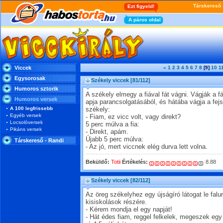
Viccek
«
1
2
3
4
5
6
7
8
[9]
10
1
Egysorosak
Székely viccek
[81/112]
Humoros sztorik
A székely elmegy a fiával fát vágni. Vágják a f
Humoros versek
apja parancsolgatásából, és hátába vágja a fej
A 100 legfrissebb
székely:
Egyéb versek
- Fiam, ez vicc volt, vagy direkt?
Locsolóversek
5 perc múlva a fia:
Pikáns versek
- Direkt, apám.
Újabb 5 perc múlva:
Társkereső - Randi
- Az jó, mert viccnek elég durva lett volna.
Beküldő:
Totii
Értékelés:
8.88
Székely viccek
[82/112]
Az öreg székelyhez egy újságíró látogat le falur
kisiskolások részére.
- Kérem mondja el egy napját!
- Hát édes fiam, reggel felkelek, megeszek egy