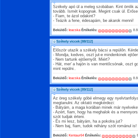
Székely apó ül a meleg szobában. Kint ömlik az
tovább. Ismét kopognak. Megint csak ül. Erőse
- Fiam, te ázol odakint?
- Teázik a fene, édesapám, be akarok menni!
Beküldő:
leacska
Értékelés:
8.8
Székely viccek
[88/112]
Először utazik a székely bácsi a repülőn. Kérde
- Mondja, kedves, oszt jut-e mindenkinek ejtőe
- Nem tartunk ejtőernyőt. Miért?
- Hát, mer' a hajón is van mentőcsónak, oszt 
mint repülni..
Beküldő:
leacska
Értékelés:
8.8
Székely viccek
[89/112]
Az öreg székely góbé elmegy egy nyelvtanfolya
megtanulni. Az oktató megkérdezi:
- Bátyám, a maga korában minek már nyelveket
- Azért, fiam, hogy ha meghalok és a mennyors
szót tudjak érteni.
- És mi lesz, bátyám, ha a pokolra jut?
- Nem baj, fiam, tudok néhány szót románul is!
Beküldő:
Kentaur64
Értékelés:
8