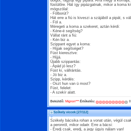
dolgot, rágyújt egy pipára. Arra megy a komája, 
füstülőre. Hát így pipázgatnak, mikor a koma ki
mögszólal:
- Fölborút?
Hát erre a fiú is kiveszi a szájából a pipát, s v
- Föl a.
Méregeti a koma a szekeret, aztán kérdi:
- Kéne-é segítség?
Vállat ránt a fiú:
- Kén biz a.
Szippant egyet a koma:
- Híjjak segítséget?
Füst kieresztve:
- Híjjá.
Újabb szippantás:
- Apád jó lesz?
Füst ki, vállrántás.
- Jó biz a.
Szipp, kérdés:
- Oszt hun van ü most?
Füst, felelet:
- A szekír alatt.
Beküldő:
Mignon***
Értékelés:
8
Székely viccek
[27/112]
Székely bácsika rohan a vonat után, végül csak 
a peronról, mikor odaér. Erre a bácsi:
- Eredj csak, eredj, a jegy úgyis nálam van!