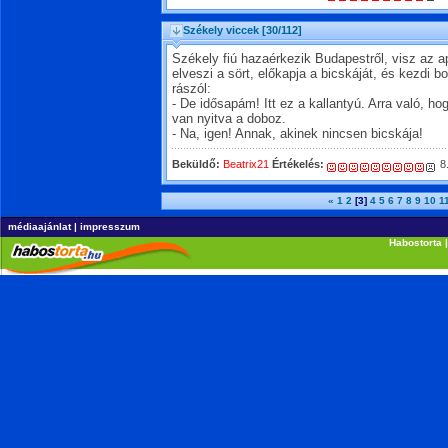
Székely viccek
[30/112]
Székely fiú hazaérkezik Budapestről, visz az a
elveszi a sört, előkapja a bicskáját, és kezdi bo
rászól:
- De idősapám! Itt ez a kallantyú. Arra való, 
van nyitva a doboz.
- Na, igen! Annak, akinek nincsen bicskája!
Beküldő:
Beatrix21
Értékelés:
8
«
1
2
[3]
4
5
6
7
8
9
10
1
médiaajánlat
|
impresszum
Habostorta