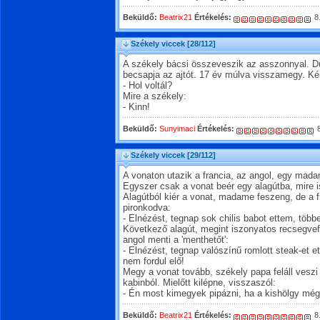
Beküldő:
Beatrix21
Értékelés:
8
Székely viccek
[28/112]
A székely bácsi összeveszik az asszonnyal. 
becsapja az ajtót. 17 év múlva visszamegy. Ké
- Hol voltál?
Mire a székely:
- Kinn!
Beküldő:
Sunyimaci
Értékelés:
8
Székely viccek
[29/112]
A vonaton utazik a francia, az angol, egy mada
Egyszer csak a vonat beér egy alagútba, mire i
Alagútból kiér a vonat, madame feszeng, de a f
pironkodva:
- Elnézést, tegnap sok chilis babot ettem, többe
Következő alagút, megint iszonyatos recsegvefi
angol menti a 'menthetőt':
- Elnézést, tegnap valószínű romlott steak-et 
nem fordul elő!
Megy a vonat tovább, székely papa feláll veszi a
kabinból. Mielőtt kilépne, visszaszól:
- Én most kimegyek pipázni, ha a kishölgy még
Beküldő:
Beatrix21
Értékelés:
8