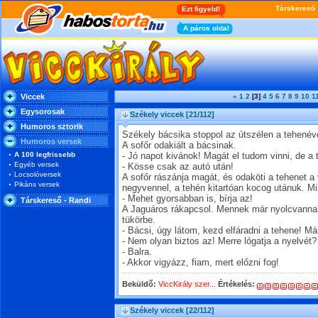
Viccek
«
1
2
[3]
4
5
6
7
8
9
10
1
Egysorosak
Székely viccek
[21/112]
Humoros sztorik
Székely bácsika stoppol az útszélen a tehenéve
Humoros versek
A sofőr odakiált a bácsinak.
A 100 legfrissebb
- Jó napot kivánok! Magát el tudom vinni, de a
Egyéb versek
- Kösse csak az autó után!
Locsolóversek
A sofőr rászánja magát, és odaköti a tehenet 
Pikáns versek
negyvennel, a tehén kitartóan kocog utánuk. Mi
- Mehet gyorsabban is, bírja az!
Társkereső - Randi
A Jaguáros rákapcsol. Mennek már nyolcvannal 
tükörbe.
- Bácsi, úgy látom, kezd elfáradni a tehene! Már
- Nem olyan biztos az! Merre lógatja a nyelvét?
- Balra.
- Akkor vigyázz, fiam, mert előzni fog!
Beküldő:
ViccKirály szer...
Értékelés:
Székely viccek
[22/112]