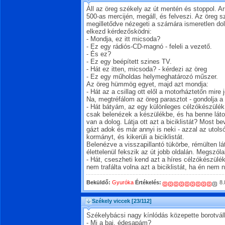
Áll az öreg székely az út mentén és stoppol. A
500-as mercijén, megáll, és felveszi. Az öreg s
megilletődve nézegeti a számára ismeretlen do
elkezd kérdezősködni:
- Mondja, ez itt micsoda?
- Ez egy rádiós-CD-magnó - feleli a vezető.
- És ez?
- Ez egy beépített szines TV.
- Hát ez itten, micsoda? - kérdezi az öreg
- Ez egy műholdas helymeghatározó műszer.
Az öreg hümmög egyet, majd azt mondja:
- Hát az a csillag ott elől a motorháztetőn mire 
Na, megtréfálom az öreg parasztot - gondolja a 
- Hát bátyám, az egy különleges célzókészülék. 
csak belenézek a készülékbe, és ha benne látom
van a dolog. Látja ott azt a biciklistát? Most 
gázt adok és már annyi is neki - azzal az utols
kormányt, és kikerüli a biciklistát.
Belenézve a visszapillantó tükörbe, rémülten lát
élettelenül fekszik az út jobb oldalán. Megszóla
- Hát, cseszheti kend azt a híres célzókészülé
nem trafálta volna azt a biciklistát, ha én nem n
Beküldő:
Gyuróka
Értékelés:
8.
Székely viccek
[23/112]
Székelybácsi nagy kínlódás közepette borotvál
- Mi a baj, édesapám?