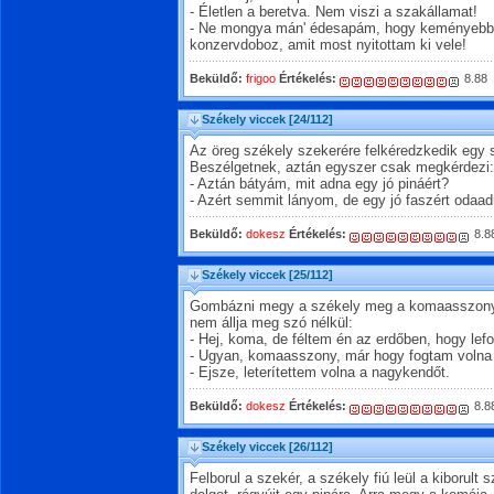
- Életlen a beretva. Nem viszi a szakállamat!
- Ne mongya mán' édesapám, hogy keményebb a
konzervdoboz, amit most nyitottam ki vele!
Beküldő:
frigoo
Értékelés:
8.88
Székely viccek
[24/112]
Az öreg székely szekerére felkéredzkedik egy
Beszélgetnek, aztán egyszer csak megkérdezi:
- Aztán bátyám, mit adna egy jó pináért?
- Azért semmit lányom, de egy jó faszért odaad
Beküldő:
dokesz
Értékelés:
8.8
Székely viccek
[25/112]
Gombázni megy a székely meg a komaasszony
nem állja meg szó nélkül:
- Hej, koma, de féltem én az erdőben, hogy lefo
- Ugyan, komaasszony, már hogy fogtam volna le
- Ejsze, leterítettem volna a nagykendőt.
Beküldő:
dokesz
Értékelés:
8.8
Székely viccek
[26/112]
Felborul a szekér, a székely fiú leül a kiborult