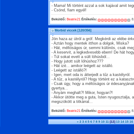
- Mama! Mi történt azzal a sok kajával amit t
- Csönd, fiam egyél!
Beküldő:
Beatrix21
Értékelés:
8
Morbid viccek
[120/356]
Jön haza az útról a gróf. Megkérdi az elébe érk
- Aztán hogy mentek itthon a dolgok, Miska?
- Hát, méltóságos úr, semmi különös, csak meg
- A keservit, a legkedvesebb ebem! De hát hog
- Túl sokat evett a sült lóhúsból...
- Hogy jutott sült lóhúshoz???
- Hát izé... amikor leégett az istálló.
- Leégett az istálló?!
- Igen, mert oda is átterjedt a tűz a kastélyról.
- A tűz, a kastélyról? Hogy történt ez a katasztr
- Csak úgy, hogy a méltóságos úr édesanyjának a
gyertya...
- Anyám meghalt?! Mikor, hogyan?!
- Akkor ütötte meg a guta, Isten nyugosztalja,
megszökött a titkárral...
Beküldő:
Beatrix21
Értékelés:
8
«
2
3
4
5
6
7
8
9
10
11
[12]
13
14
15
16