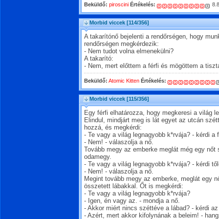
Beküldő:
piroscini
Értékelés:
8.
Morbid viccek
[114/356]
A takarítónő bejelenti a rendőrségen, hogy mu
rendőrségen megkérdezik:
- Nem tudot volna elmenekülni?
A takarító:
- Nem, mert előttem a férfi és mögöttem a tiszt
Beküldő:
Atomic Kitten
Értékelés:
Morbid viccek
[115/356]
Egy férfi elhatározza, hogy megkeresi a világ l
Elindul, mindjárt meg is lát egyet az utcán szé
hozzá, és megkérdi:
- Te vagy a világ legnagyobb k*rvája? - kérdi a fé
- Nem! - válaszolja a nő.
Tovább megy az emberke meglát még egy nőt sz
odamegy.
- Te vagy a világ legnagyobb k*rvája? - kérdi től
- Nem! - válaszolja a nő.
Megint tovább megy az emberke, meglát egy n
összetett lábakkal. Őt is megkérdi:
- Te vagy a világ legnagyobb k*rvája?
- Igen, én vagy az. - mondja a nő.
- Akkor miért nincs széttéve a lábad? - kérdi a
- Azért, mert akkor kifolynának a beleim! - hang