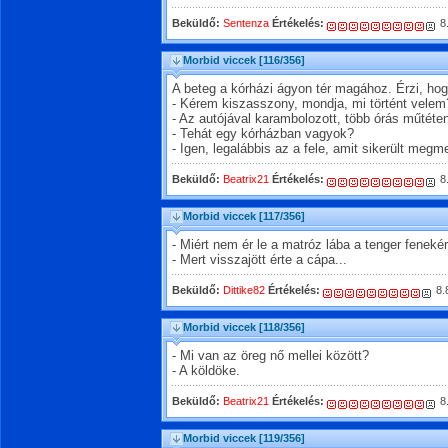
Beküldő:
Sentenza
Értékelés:
8
Morbid viccek
[116/356]
A beteg a kórházi ágyon tér magához. Érzi, ho
- Kérem kiszasszony, mondja, mi történt velem
- Az autójával karambolozott, több órás műtéten
- Tehát egy kórházban vagyok?
- Igen, legalábbis az a fele, amit sikerült meg
Beküldő:
Beatrix21
Értékelés:
8
Morbid viccek
[117/356]
- Miért nem ér le a matróz lába a tenger feneké
- Mert visszajött érte a cápa...
Beküldő:
Dittike82
Értékelés:
8.
Morbid viccek
[118/356]
- Mi van az öreg nő mellei között?
- A köldöke.
Beküldő:
Beatrix21
Értékelés:
8
Morbid viccek
[119/356]