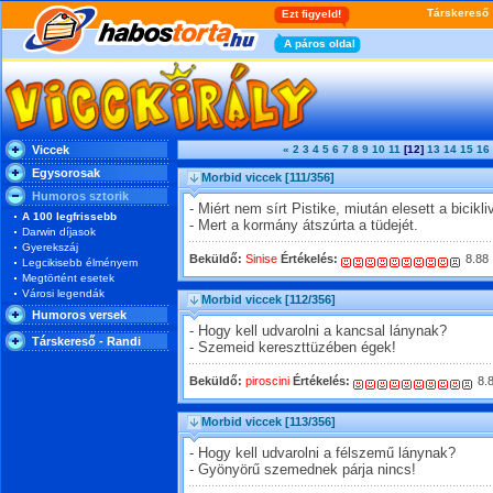
Viccek
«
2
3
4
5
6
7
8
9
10
11
[12]
13
14
15
16
Egysorosak
Morbid viccek
[111/356]
Humoros sztorik
- Miért nem sírt Pistike, miután elesett a bicikli
A 100 legfrissebb
- Mert a kormány átszúrta a tüdejét.
Darwin díjasok
Gyerekszáj
Beküldő:
Sinise
Értékelés:
8.88
Legcikisebb élményem
Megtörtént esetek
Városi legendák
Morbid viccek
[112/356]
Humoros versek
- Hogy kell udvarolni a kancsal lánynak?
Társkereső - Randi
- Szemeid kereszttüzében égek!
Beküldő:
piroscini
Értékelés:
8.
Morbid viccek
[113/356]
- Hogy kell udvarolni a félszemű lánynak?
- Gyönyörű szemednek párja nincs!