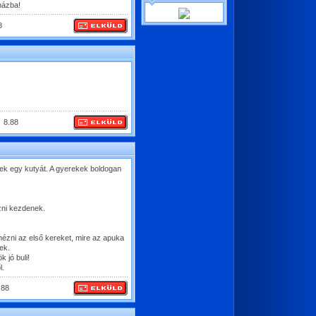
házba!
8
8.88
ek egy kutyát. A gyerekek boldogan
zni kezdenek.
ézni az első kereket, mire az apuka
ek.
 jó buli!
l.
.88