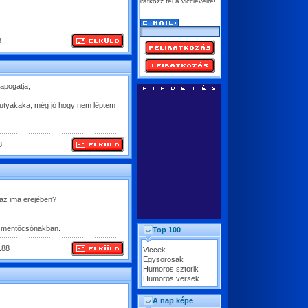
iratkozz fel a vicclevélre!
8
apogatja,
. Kutyakaka, még jó hogy nem léptem
8
 az ima erejében?
 a mentőcsónakban.
Top 100
.88
Viccek
Egysorosak
Humoros sztorik
Humoros versek
A nap képe