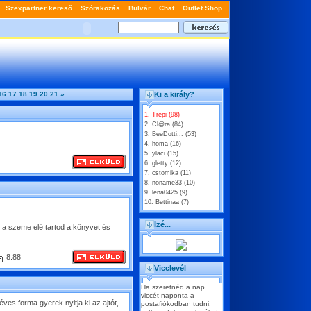
16
17
18
19
20
21
»
Ki a király?
1. Trepi (98)
2. Cl@ra (84)
3. BeeDotti... (53)
4. homa (16)
5. ylaci (15)
6. gletty (12)
7. cstomika (11)
8. noname33 (10)
9. lena0425 (9)
10. Bettinaa (7)
Izé...
 a szeme elé tartod a könyvet és
8.88
Vicclevél
Ha szeretnéd a nap
viccét naponta a
es forma gyerek nyitja ki az ajtót,
postafiókodban tudni,