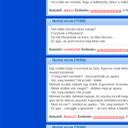
- Ha a doki azt mondta, hogy a hullaházba, akkor a hulla
Beküldő:
dokesz
Értékelés:
8.8
Morbid viccek
[77/356]
- Hol voltál Gézuka olyan sokáig?
- Fociztunk a Pityukával.
- De hát Pityukának se keze, se lába nincsen...
- Ez igaz, de azért focizni még lehet vele.
Beküldő:
norbika24@
Értékelés:
Morbid viccek
[78/356]
Egy család megy a kocsival az úton. Egyszer csak elütn
nevetni kezdenek.
- Ti meg miért nevettek? - bosszankodik az apuka.
- Vér, meg minden! Tök jó buli! - felelik.
Mennek tovább, elütnek egy őzikét. A gyerekek örvende
- Minek örültök már megint? - döbben meg az apuka.
- Vér, meg minden! Tök jó buli!
Mennek tovább, defektet kapnak. Az anyuka kiszáll megn
gázt ad és elüti az anyukát. A gyerekek bömbölni kezden
- Most mi van? - kérdezi az apuka. - Vér, meg minden! Tök
- Ez igaz - zokogják a gyerekek -, de nem láttuk a fejedtő
Beküldő:
Beatrix21
Értékelés:
8
Morbid viccek
[79/356]