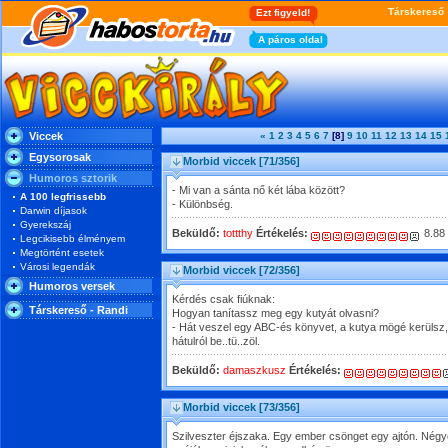
Viccek
«
1
2
3
4
5
6
7
[8]
9
10
11
12
13
14
15
Egysorosak
Morbid viccek
[71/356]
Humoros sztorik
- Mi van a sánta nő két lába között?
A 100 legfrissebb
- Különbség.
Darwin díjasok
Gyerekszáj
Beküldő:
tottthy
Értékelés:
8.88
Legcikisebb élményem
Megtörtént esetek
Városi legendák
Morbid viccek
[72/356]
Humoros versek
Kérdés csak fiúknak:
Társkereső - Randi
Hogyan tanítassz meg egy kutyát olvasni?
- Hát veszel egy ABC-és könyvet, a kutya mögé kerülsz,
hátulról be..tü..zöl.
Beküldő:
damaszkusz
Értékelés:
Morbid viccek
[73/356]
Szilveszter éjszaka. Egy ember csönget egy ajtón. Négyév