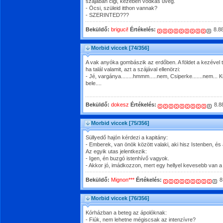
szájában cigi, kezében vodkás üveg.
- Öcsi, szüleid itthon vannak?
- SZERINTED???
Beküldő:
briguci!
Értékelés:
8.8
Morbid viccek
[74/356]
A vak anyóka gombászik az erdőben. A földet a kezével t
ha talál valamit, azt a szájával ellenörzi:
- Jé, vargánya........hmmm.....nem, Csiperke.......nem..
bele....
Beküldő:
dokesz
Értékelés:
8.8
Morbid viccek
[75/356]
Süllyedő hajón kérdezi a kapitány:
- Emberek, van önök között valaki, aki hisz Istenben, és
Az egyik utas jelentkezik:
- Igen, én buzgó istenhívő vagyok.
- Akkor jó, imádkozzon, mert egy hellyel kevesebb van
Beküldő:
Mignon***
Értékelés:
8
Morbid viccek
[76/356]
Kórházban a beteg az ápolóknak:
- Fiúk, nem lehetne mégiscsak az intenzívre?