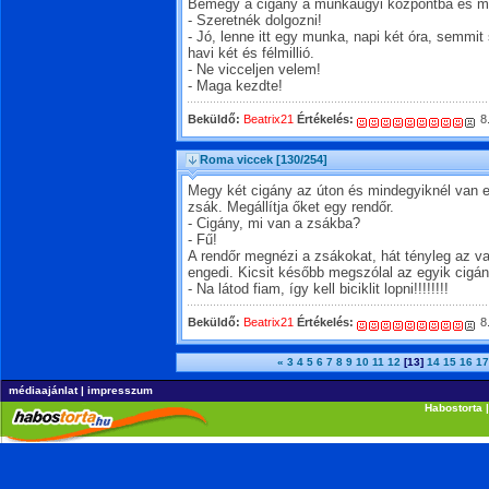
Bemegy a cigány a munkaügyi központba és m
- Szeretnék dolgozni!
- Jó, lenne itt egy munka, napi két óra, semmit 
havi két és félmillió.
- Ne vicceljen velem!
- Maga kezdte!
Beküldő:
Beatrix21
Értékelés:
8
Roma viccek
[130/254]
Megy két cigány az úton és mindegyiknél van egy
zsák. Megállítja őket egy rendőr.
- Cigány, mi van a zsákba?
- Fű!
A rendőr megnézi a zsákokat, hát tényleg az va
engedi. Kicsit később megszólal az egyik cigán
- Na látod fiam, így kell biciklit lopni!!!!!!!!
Beküldő:
Beatrix21
Értékelés:
8
«
3
4
5
6
7
8
9
10
11
12
[13]
14
15
16
17
médiaajánlat
|
impresszum
Habostorta