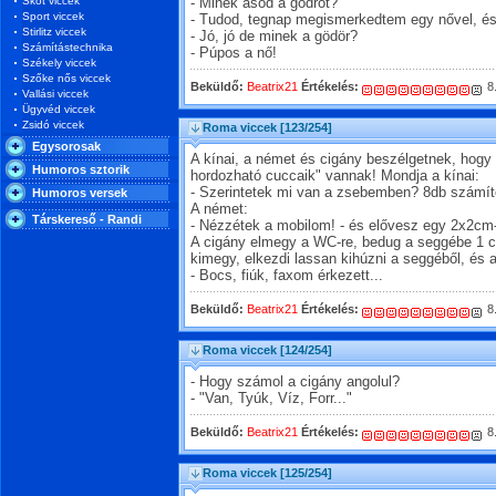
Skót viccek
- Minek ásod a gödröt?
Sport viccek
- Tudod, tegnap megismerkedtem egy nővel, és
Stirlitz viccek
- Jó, jó de minek a gödör?
Számítástechnika
- Púpos a nő!
Székely viccek
Szőke nős viccek
Beküldő:
Beatrix21
Értékelés:
8
Vallási viccek
Ügyvéd viccek
Zsidó viccek
Roma viccek
[123/254]
Egysorosak
A kínai, a német és cigány beszélgetnek, hogy 
Humoros sztorik
hordozható cuccaik" vannak! Mondja a kínai:
- Szerintetek mi van a zsebemben? 8db számít
Humoros versek
A német:
Társkereső - Randi
- Nézzétek a mobilom! - és elővesz egy 2x2cm-
A cigány elmegy a WC-re, bedug a seggébe 1 
kimegy, elkezdi lassan kihúzni a seggéből, és 
- Bocs, fiúk, faxom érkezett...
Beküldő:
Beatrix21
Értékelés:
8
Roma viccek
[124/254]
- Hogy számol a cigány angolul?
- "Van, Tyúk, Víz, Forr..."
Beküldő:
Beatrix21
Értékelés:
8
Roma viccek
[125/254]