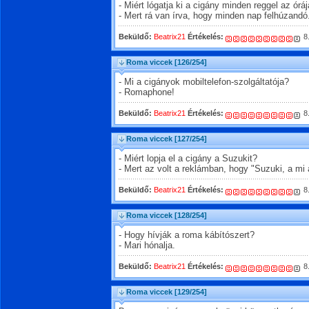
- Miért lógatja ki a cigány minden reggel az órá
- Mert rá van írva, hogy minden nap felhúzandó
Beküldő:
Beatrix21
Értékelés:
8
Roma viccek
[126/254]
- Mi a cigányok mobiltelefon-szolgáltatója?
- Romaphone!
Beküldő:
Beatrix21
Értékelés:
8
Roma viccek
[127/254]
- Miért lopja el a cigány a Suzukit?
- Mert az volt a reklámban, hogy "Suzuki, a mi 
Beküldő:
Beatrix21
Értékelés:
8
Roma viccek
[128/254]
- Hogy hívják a roma kábítószert?
- Mari hónalja.
Beküldő:
Beatrix21
Értékelés:
8
Roma viccek
[129/254]