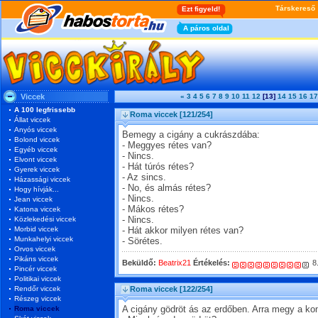
Viccek
«
3
4
5
6
7
8
9
10
11
12
[13]
14
15
16
17
A 100 legfrissebb
Roma viccek
[121/254]
Állat viccek
Anyós viccek
Bemegy a cigány a cukrászdába:
Bolond viccek
- Meggyes rétes van?
Egyéb viccek
- Nincs.
Elvont viccek
- Hát túrós rétes?
Gyerek viccek
- Az sincs.
Házassági viccek
- No, és almás rétes?
Hogy hívják...
- Nincs.
Jean viccek
- Mákos rétes?
Katona viccek
Közlekedési viccek
- Nincs.
Morbid viccek
- Hát akkor milyen rétes van?
Munkahelyi viccek
- Sörétes.
Orvos viccek
Pikáns viccek
Beküldő:
Beatrix21
Értékelés:
8
Pincér viccek
Politikai viccek
Rendőr viccek
Roma viccek
[122/254]
Részeg viccek
Roma viccek
A cigány gödröt ás az erdőben. Arra megy a k