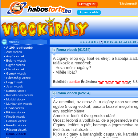
Viccek
«
1
2
3
4
5
6
[7]
8
9
10
11
12
13
14
15
A 100 legfrissebb
Roma viccek
[61/254]
Állat viccek
Anyós viccek
A cigány ellop egy libát és elrejti a kabátja al
Bolond viccek
találkozik a rendőrrel:
Egyéb viccek
- Hova mész cigány?
Elvont viccek
- Miféle libát?
Gyerek viccek
Házassági viccek
Beküldő:
bamilan
Értékelés:
8.8
Hogy hívják...
Jean viccek
Katona viccek
Roma viccek
[62/254]
Közlekedési viccek
Morbid viccek
Az amerikai, az orosz és a cigány azon versen
Munkahelyi viccek
egybe 5 üveg vodkát, puszta kézzel megölni e
Orvos viccek
egy eszkimólányt.
Pikáns viccek
Amerikai: kidől 4 üveg vodka után!
Pincér viccek
Orosz: ledönti a vodkákat, de a jegesmedve meg
Politikai viccek
Cigány: ledönti a piát, bemegy a jegesmedve bar
Rendőr viccek
üvöltözés hallatszik...
Részeg viccek
Roma viccek
Kijön a cigány a barlangból: csupa vér, karcolá