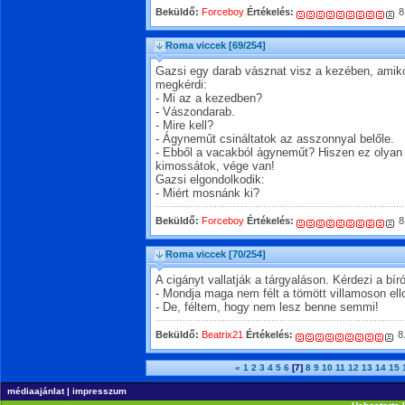
Beküldő:
Forceboy
Értékelés:
8
Roma viccek
[69/254]
Gazsi egy darab vásznat visz a kezében, amikor
megkérdi:
- Mi az a kezedben?
- Vászondarab.
- Mire kell?
- Ágyneműt csináltatok az asszonnyal belőle.
- Ebből a vacakból ágyneműt? Hiszen ez olyan
kimossátok, vége van!
Gazsi elgondolkodik:
- Miért mosnánk ki?
Beküldő:
Forceboy
Értékelés:
8
Roma viccek
[70/254]
A cigányt vallatják a tárgyaláson. Kérdezi a bíró
- Mondja maga nem félt a tömött villamoson ell
- De, féltem, hogy nem lesz benne semmi!
Beküldő:
Beatrix21
Értékelés:
8
«
1
2
3
4
5
6
[7]
8
9
10
11
12
13
14
15
médiaajánlat
|
impresszum