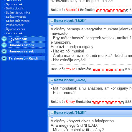
Skót viccek
az eszkimólány akit meg kell ölni??!
Sport viccek
Stirlitz viccek
Beküldő:
Beatrix21
Értékelés:
8
Számítástechnika
Székely viccek
Roma viccek
[63/254]
Szőke nős viccek
Vallási viccek
A cigány bemegy a vasgyárba munkára jelentke
Ügyvéd viccek
Zsidó viccek
művezető:
- Egy méter hosszú hengerek vannak, amiket 1
Egysorosak
elfűrészelni.
Humoros sztorik
Erre azt mondja a cigány:
- Hát ez női munka!
Humoros versek
- Árulja már el, ez miért női munka? - kérdi a 
Társkereső - Randi
- Hát csinálja anyád!
Beküldő:
trev12
Értékelés:
8.88
Roma viccek
[64/254]
- Mit mondanak a hullaházban, amikor cigány hu
- Friss aroma?
Beküldő:
Smety
Értékelés:
8.88
Roma viccek
[65/254]
A cigány könyvet olvas a folyóparton.
Arra megy egy SKINHEAD:
- Mi a sz*rt csinálsz itt cigány?