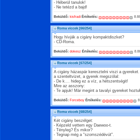
- Héberül tanulok!
- Ne tetézd a bajd!
Beküldő:
kisfradi
Értékelés:
8.8
Roma viccek
[66/254]
Hogy hívják a cigány kompaktdiszket?
- CD-Roma.
Beküldő:
dokesz
Értékelés:
8.8
Roma viccek
[67/254]
A cigány házaspár keresztelni viszi a gyereket.
a szenteltvizet, a gyerek megszólal:
- De k.... hideg ez a víz, a hétszentségit!
Mire az asszony:
- Te apjuk! Már megint a tavalyi gyereket hoztu
Beküldő:
Forceboy
Értékelés:
8
Roma viccek
[68/254]
Két cigány beszélget:
- Képzeld vettem egy Daewoo-t.
- Tényleg? És mikor?
- Tegnap még a "szomszédévút".