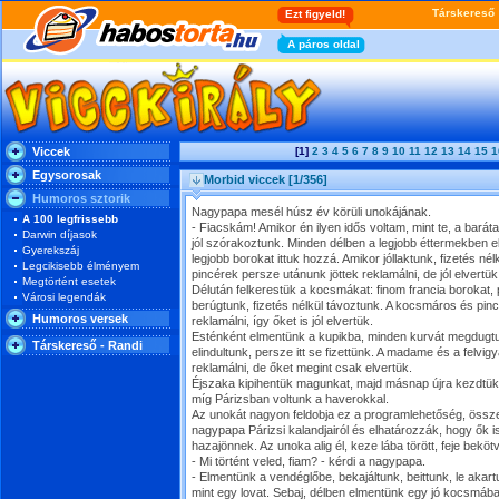
Viccek
[1]
2
3
4
5
6
7
8
9
10
11
12
13
14
15
1
Egysorosak
Morbid viccek
[1/356]
Humoros sztorik
Nagypapa mesél húsz év körüli unokájának.
A 100 legfrissebb
- Fiacskám! Amikor én ilyen idős voltam, mint te, a bará
Darwin díjasok
jól szórakoztunk. Minden délben a legjobb éttermekben eb
Gyerekszáj
legjobb borokat ittuk hozzá. Amikor jóllaktunk, fizetés né
Legcikisebb élményem
pincérek persze utánunk jöttek reklamálni, de jól elvertük
Megtörtént esetek
Délután felkerestük a kocsmákat: finom francia borokat, 
Városi legendák
berúgtunk, fizetés nélkül távoztunk. A kocsmáros és pin
Humoros versek
reklamálni, így őket is jól elvertük.
Esténként elmentünk a kupikba, minden kurvát megdugt
Társkereső - Randi
elindultunk, persze itt se fizettünk. A madame és a felvi
reklamálni, de őket megint csak elvertük.
Éjszaka kipihentük magunkat, majd másnap újra kezdtük a
míg Párizsban voltunk a haverokkal.
Az unokát nagyon feldobja ez a programlehetőség, össze
nagypapa Párizsi kalandjairól és elhatározzák, hogy ők 
hazajönnek. Az unoka alig él, keze lába törött, feje beköt
- Mi történt veled, fiam? - kérdi a nagypapa.
- Elmentünk a vendéglőbe, bekajáltunk, beittunk, le akart
mint egy lovat. Sebaj, délben elmentünk egy jó kocsmába