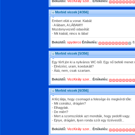
Beküldő:
ViccKirály szer...
Értékelés:
Morbid viccek
[4/356]
Embert elüti a vonat. Kiabál:
- A lábam, A LÁBAM!!!
Mozdonyvezető odasétál:
- Mit kiabál, nincs is lába!
Beküldő:
spyderco
Értékelés:
8
Morbid viccek
[5/356]
Egy férfi jön ki a nyilvános WC-ből. Egy nő befelé menet 
- Elnézést, uram, koedukált?
- Ááá, nem, csak szartam.
Beküldő:
ViccKirály szer...
Értékelés:
Morbid viccek
[6/356]
A férj látja, hogy csomagol a felesége és megkérdi tőle:
- Mit csinálsz, drágám?
- Elhagylak.
- De miért?
- Mert a szomszédok azt mondták, hogy pedofil vagy.
- Ejnye, drágám, ilyen ronda szót egy tízévestől...
Beküldő:
ViccKirály szer...
Értékelés: