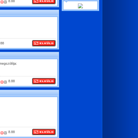
8.88
.88
megszólítja:
8.88
8.88