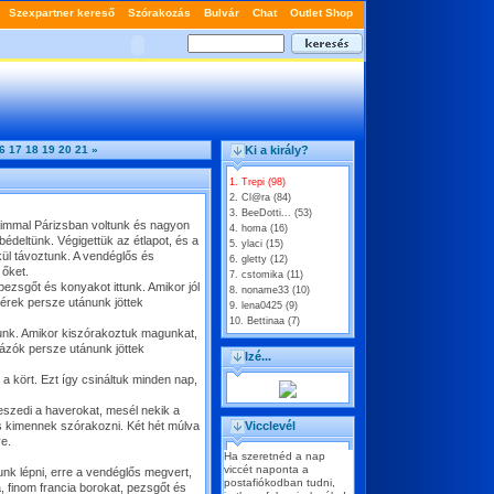
6
17
18
19
20
21
»
Ki a király?
1. Trepi (98)
2. Cl@ra (84)
3. BeeDotti... (53)
taimmal Párizsban voltunk és nagyon
4. homa (16)
édeltünk. Végigettük az étlapot, és a
5. ylaci (15)
lkül távoztunk. A vendéglős és
6. gletty (12)
 őket.
7. cstomika (11)
pezsgőt és konyakot ittunk. Amikor jól
8. noname33 (10)
cérek persze utánunk jöttek
9. lena0425 (9)
10. Bettinaa (7)
unk. Amikor kiszórakoztuk magunkat,
gyázók persze utánunk jöttek
Izé...
 kört. Ezt így csináltuk minden nap,
szedi a haverokat, mesél nekik a
is kimennek szórakozni. Két hét múlva
Vicclevél
ve.
Ha szeretnéd a nap
viccét naponta a
unk lépni, erre a vendéglős megvert,
postafiókodban tudni,
, finom francia borokat, pezsgőt és