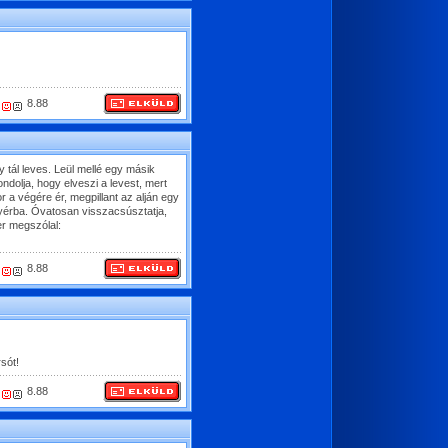
8.88
y tál leves. Leül mellé egy másik
dolja, hogy elveszi a levest, mert
 a végére ér, megpillant az alján egy
nyérba. Óvatosan visszacsúsztatja,
er megszólal:
8.88
sót!
8.88