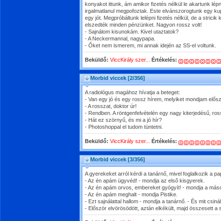
konyakot ittunk, ám amikor fizetés nélkül le akartunk lép
irgalmatlanul megpofoztak. Este elvánszorogtunk egy kup
egy jót. Megpróbáltunk lelépni fizetés nélkül, de a stricik
elszedték minden pénzünket. Nagyon rossz volt!
- Sajnálom kisunokám. Kivel utaztatok?
- A Neckermannal, nagypapa.
- Őket nem ismerem, mi annak idején az SS-el voltunk.
Beküldő:
ViccKirály szer...
Értékelés:
Morbid viccek
[2/356]
A radiológus magához hívatja a beteget:
- Van egy jó és egy rossz hírem, melyiket mondjam elős
- A rosszat, doktor úr!
- Rendben. A röntgenfelvételén egy nagy kiterjedésű, ross
- Hát ez szörnyű, és mi a jó hír?
- Photoshoppal el tudom tüntetni.
Beküldő:
ViccKirály szer...
Értékelés:
Morbid viccek
[3/356]
A gyerekeket arról kérdi a tanárnő, mivel foglalkozik a pa
- Az én apám ügyvéd! - mondja az első kisgyerek.
- Az én apám orvos, embereket gyógyít! - mondja a máso
- Az én apám meghalt - mondja Pistike.
- Ezt sajnálattal hallom - mondja a tanárnő. - És mit csiná
- Először elvörösödött, aztán elkékült, majd összesett a