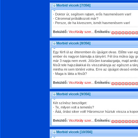
Morbid viccek
[7/356]
- Doktor úr, segítsen rajtam, erős hasmenésem van!
- Citrommal próbálkozott már?
- Persze, de ha kiveszem, ismét hasmenésem van!
Beküldő:
ViccKirály szer...
Értékelés:
Morbid viccek
[8/356]
Egy férfi ül az étteremben és újságot olvas. Előtte van eg
ember és nagyon bámulja a tányért. Fél óra múlva úgy gon
már 3 napja nem evett. Jóízűen kanalazgatja, majd amikor
fésűt tele hajszálakkal és visszahányja az egészet a tá
mintha mi sem történt volna. Erre az újságot olvasó emb
- Maga is látta a fésűt?
Beküldő:
ViccKirály szer...
Értékelés:
Morbid viccek
[9/356]
Két színész beszélget:
- Te, milyen volt a temetés?
- Ááá, óriási siker volt! Háromszor húztuk vissza a kopor
Beküldő:
ViccKirály szer...
Értékelés:
Morbid viccek
[10/356]