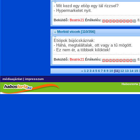
- Mit kezd egy etióp egy tál rizzsel?
- Hypermarketet nyit.
Beküldő:
Beatrix21
Értékelés:
8
Morbid viccek
[110/356]
Etiópok bújócskáznak:
- Háhá, megtaláltalak, ott vagy a tű mögött.
- Ez nem ér, a többiek kilöktek!
Beküldő:
Beatrix21
Értékelés:
8
«
1
2
3
4
5
6
7
8
9
10
[11]
12
13
14
15
médiaajánlat
|
impresszum
Habostorta