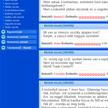
Skót viccek
- Miért adnak a kórházban, esténként forró kaka
Sport viccek
férfibetegeknek?
Stirlitz viccek
- Mert a kakaótól jobban alszanak és a viagráto
Számítástechnika
Székely viccek
Beküldő:
Beatrix21
Értékelés:
8
Szőke nős viccek
Vallási viccek
Ügyvéd viccek
Morbid viccek
[104/356]
Zsidó viccek
Egysorosak
- Mi van az intenzív osztály ajtajára írva?
- Kérjük, a sípszó előtt hagyjon üzenetet!
Humoros sztorik
Humoros versek
Beküldő:
Sinise
Értékelés:
8.88
Társkereső - Randi
Morbid viccek
[105/356]
- Te, mondj egy szót, amiben benne van a repü
- Nem jut eszembe egy sem!
- World Trade Center!!!
Beküldő:
Forceboy
Értékelés:
8
Morbid viccek
[106/356]
A kiskirályfi lassan 7 éves lesz. Odamegy hozzá
- Hát, kisfiam, mit szeretnél a születésnapodra
- Azt, ha reggel fölkelnék, kinyitnám az ablakot 
felszeletelve, 500-at karóba húzva és 500-at 
- Hát jó! - mondja az öreg király.
Beköszönt a nagy reggel, kiskirályfi kiront az 