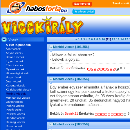
Viccek
«
1
2
3
4
5
6
7
8
9
10
[11]
12
13
14
15
A 100 legfrissebb
Morbid viccek
[101/356]
Állat viccek
Anyós viccek
- Milyen a falusi abortusz?
Bolond viccek
- Lelövik a gólyát.
Egyéb viccek
Elvont viccek
Beküldő:
Liz7
Értékelés:
8.88
Gyerek viccek
Házassági viccek
Hogy hívják...
Morbid viccek
[102/356]
Jean viccek
Katona viccek
Egy ember egyszer elmondta a fiának a hosszú 
Közlekedési viccek
kell szórni egy kis puskaporral a kukoricapelyhet
Morbid viccek
ezt folyamatosan csinálta, és 93 éves koráig él
Munkahelyi viccek
gyermeket, 28 unokát, 35 dédunokát hagyott hát
Orvos viccek
lyukat a krematórium falában...
Pikáns viccek
Pincér viccek
Beküldő:
Beatrix21
Értékelés:
8
Politikai viccek
Rendőr viccek
Részeg viccek
Morbid viccek
[103/356]
Roma viccek