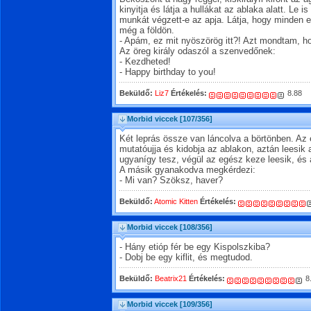
kinyitja és látja a hullákat az ablaka alatt. Le 
munkát végzett-e az apja. Látja, hogy minden 
még a földön.
- Apám, ez mit nyöszörög itt?! Azt mondtam, ho
Az öreg király odaszól a szenvedőnek:
- Kezdheted!
- Happy birthday to you!
Beküldő:
Liz7
Értékelés:
8.88
Morbid viccek
[107/356]
Két leprás össze van láncolva a börtönben. Az 
mutatóujja és kidobja az ablakon, aztán leesik a
ugyanígy tesz, végül az egész keze leesik, és a
A másik gyanakodva megkérdezi:
- Mi van? Szöksz, haver?
Beküldő:
Atomic Kitten
Értékelés:
Morbid viccek
[108/356]
- Hány etióp fér be egy Kispolszkiba?
- Dobj be egy kiflit, és megtudod.
Beküldő:
Beatrix21
Értékelés:
8
Morbid viccek
[109/356]