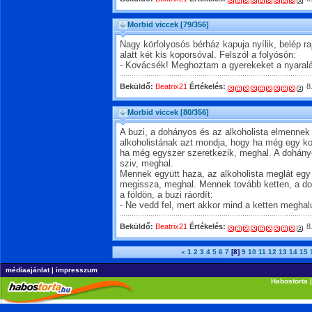
Morbid viccek
[79/356]
Nagy körfolyosós bérház kapuja nyílik, belép raj
alatt két kis koporsóval. Felszól a folyósón:
- Kovácsék! Meghoztam a gyerekeket a nyaralá
Beküldő:
Beatrix21
Értékelés:
8
Morbid viccek
[80/356]
A buzi, a dohányos és az alkoholista elmennek
alkoholistának azt mondja, hogy ha még egy kor
ha még egyszer szeretkezik, meghal. A dohány
sziv, meghal.
Mennek együtt haza, az alkoholista meglát egy 
megissza, meghal. Mennek tovább ketten, a do
a földön, a buzi ráordít:
- Ne vedd fel, mert akkor mind a ketten meghal
Beküldő:
Beatrix21
Értékelés:
8
«
1
2
3
4
5
6
7
[8]
9
10
11
12
13
14
15
médiaajánlat
|
impresszum
Habostorta