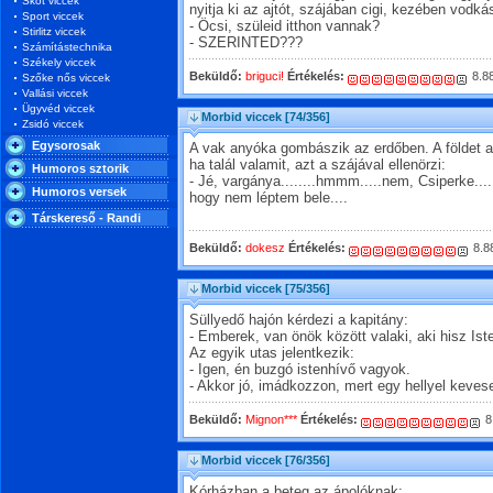
Skót viccek
nyitja ki az ajtót, szájában cigi, kezében vodká
Sport viccek
- Öcsi, szüleid itthon vannak?
Stirlitz viccek
- SZERINTED???
Számítástechnika
Székely viccek
Beküldő:
briguci!
Értékelés:
8.8
Szőke nős viccek
Vallási viccek
Ügyvéd viccek
Morbid viccek
[74/356]
Zsidó viccek
Egysorosak
A vak anyóka gombászik az erdőben. A földet a
ha talál valamit, azt a szájával ellenörzi:
Humoros sztorik
- Jé, vargánya........hmmm.....nem, Csiperke...
Humoros versek
hogy nem léptem bele....
Társkereső - Randi
Beküldő:
dokesz
Értékelés:
8.8
Morbid viccek
[75/356]
Süllyedő hajón kérdezi a kapitány:
- Emberek, van önök között valaki, aki hisz Is
Az egyik utas jelentkezik:
- Igen, én buzgó istenhívő vagyok.
- Akkor jó, imádkozzon, mert egy hellyel kev
Beküldő:
Mignon***
Értékelés:
8
Morbid viccek
[76/356]
Kórházban a beteg az ápolóknak: