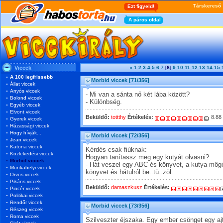
Viccek
«
1
2
3
4
5
6
7
[8]
9
10
11
12
13
14
15
A 100 legfrissebb
Morbid viccek
[71/356]
Állat viccek
Anyós viccek
- Mi van a sánta nő két lába között?
Bolond viccek
- Különbség.
Egyéb viccek
Elvont viccek
Beküldő:
tottthy
Értékelés:
8.88
Gyerek viccek
Házassági viccek
Hogy hívják...
Morbid viccek
[72/356]
Jean viccek
Katona viccek
Kérdés csak fiúknak:
Közlekedési viccek
Hogyan tanítassz meg egy kutyát olvasni?
Morbid viccek
- Hát veszel egy ABC-és könyvet, a kutya mögé
Munkahelyi viccek
könyvet és hátulról be..tü..zöl.
Orvos viccek
Pikáns viccek
Beküldő:
damaszkusz
Értékelés:
Pincér viccek
Politikai viccek
Rendőr viccek
Morbid viccek
[73/356]
Részeg viccek
Roma viccek
Szilveszter éjszaka. Egy ember csönget egy a