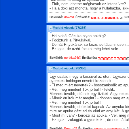
- Fiúk, nem lehetne mégiscsak az intenzívre?
- Ha a doki azt mondta, hogy a hullaházba, akk
Beküldő:
dokesz
Értékelés:
8.8
Morbid viccek
[77/356]
- Hol voltál Gézuka olyan sokáig?
- Fociztunk a Pityukával.
- De hát Pityukának se keze, se lába nincsen...
- Ez igaz, de azért focizni még lehet vele.
Beküldő:
norbika24@
Értékelés:
Morbid viccek
[78/356]
Egy család megy a kocsival az úton. Egyszer c
gyerekek boldogan nevetni kezdenek.
- Ti meg miért nevettek? - bosszankodik az ap
- Vér, meg minden! Tök jó buli! - felelik.
Mennek tovább, elütnek egy őzikét. A gyereke
- Minek örültök már megint? - döbben meg az a
- Vér, meg minden! Tök jó buli!
Mennek tovább, defektet kapnak. Az anyuka kis
mire az apuka gázt ad és elüti az anyukát. A 
- Most mi van? - kérdezi az apuka. - Vér, meg m
- Ez igaz - zokogják a gyerekek -, de nem láttuk
Beküldő:
Beatrix21
Értékelés:
8