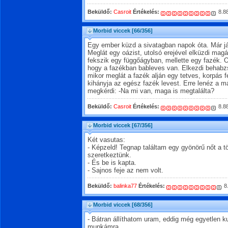
Beküldő:
Casroit
Értékelés:
8.8
Morbid viccek
[66/356]
Egy ember küzd a sivatagban napok óta. Már járt
Meglát egy oázist, utolsó erejével elküzdi magá
fekszik egy függőágyban, mellette egy fazék. O
hogy a fazékban bableves van. Elkezdi behabzs
mikor meglát a fazék alján egy tetves, korpás f
kihányja az egész fazék levest. Erre lenéz a m
megkérdi: -Na mi van, maga is megtalálta?
Beküldő:
Casroit
Értékelés:
8.8
Morbid viccek
[67/356]
Két vasutas:
- Képzeld! Tegnap találtam egy gyönörű nőt a tö
szeretkeztünk.
- És be is kapta.
- Sajnos feje az nem volt.
Beküldő:
balinka77
Értékelés:
8
Morbid viccek
[68/356]
- Bátran állíthatom uram, eddig még egyetlen
munkámra.