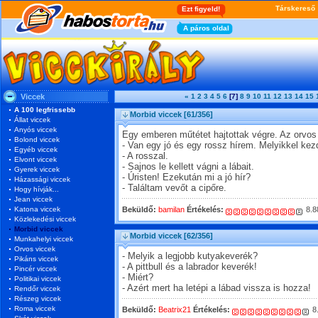
Viccek
«
1
2
3
4
5
6
[7]
8
9
10
11
12
13
14
15
A 100 legfrissebb
Morbid viccek
[61/356]
Állat viccek
Anyós viccek
Egy emberen műtétet hajtottak végre. Az orvos 
Bolond viccek
- Van egy jó és egy rossz hírem. Melyikkel ke
Egyéb viccek
- A rosszal.
Elvont viccek
- Sajnos le kellett vágni a lábait.
Gyerek viccek
- Úristen! Ezekután mi a jó hír?
Házassági viccek
- Találtam vevőt a cipőre.
Hogy hívják...
Jean viccek
Katona viccek
Beküldő:
bamilan
Értékelés:
8.8
Közlekedési viccek
Morbid viccek
Morbid viccek
[62/356]
Munkahelyi viccek
Orvos viccek
- Melyik a legjobb kutyakeverék?
Pikáns viccek
- A pittbull és a labrador keverék!
Pincér viccek
- Miért?
Politikai viccek
- Azért mert ha letépi a lábad vissza is hozza!
Rendőr viccek
Részeg viccek
Roma viccek
Beküldő:
Beatrix21
Értékelés:
8