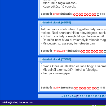
- Miért, mi a foglalkozása?
- Koporsókészítő vagyok.
Beküldő:
Sinise
Értékelés:
8.88
Morbid viccek
[69/356]
Teltház van a stadionban. Egyetlen hely van cs
mellett. Neki azonban hiába könyörögnek, senk
- Soha! Ez a hely a megboldogult feleségemé!
- De miért nem hívta el valamelyik rokonát mag
- Mindegyik az asszony temetésén van.
Beküldő:
norbika24@
Értékelés:
Morbid viccek
[70/356]
Kovács kinéz az ablakán és látja hogy a szomsz
- Mit csinál szomszéd? - kérdi a felesége.
- Javítja a mosógépet!
Beküldő:
tottthy
Értékelés:
8.88
«
1
2
3
4
5
6
[7]
8
9
10
11
12
13
14
15
médiaajánlat
|
impresszum