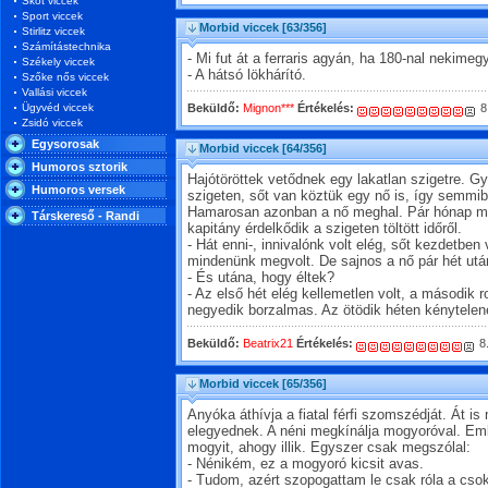
Skót viccek
Sport viccek
Morbid viccek
[63/356]
Stirlitz viccek
Számítástechnika
- Mi fut át a ferraris agyán, ha 180-nal nekimeg
Székely viccek
- A hátsó lökhárító.
Szőke nős viccek
Vallási viccek
Ügyvéd viccek
Beküldő:
Mignon***
Értékelés:
8
Zsidó viccek
Egysorosak
Morbid viccek
[64/356]
Humoros sztorik
Hajótöröttek vetődnek egy lakatlan szigetre. 
Humoros versek
szigeten, sőt van köztük egy nő is, így semm
Hamarosan azonban a nő meghal. Pár hónap múl
Társkereső - Randi
kapitány érdelkődik a szigeten töltött időről.
- Hát enni-, innivalónk volt elég, sőt kezdetben 
mindenünk megvolt. De sajnos a nő pár hét utá
- És utána, hogy éltek?
- Az első hét elég kellemetlen volt, a második 
negyedik borzalmas. Az ötödik héten kénytelene
Beküldő:
Beatrix21
Értékelés:
8
Morbid viccek
[65/356]
Anyóka áthívja a fiatal férfi szomszédját. Át i
elegyednek. A néni megkínálja mogyoróval. Emb
mogyit, ahogy illik. Egyszer csak megszólal:
- Nénikém, ez a mogyoró kicsit avas.
- Tudom, azért szopogattam le csak róla a csok