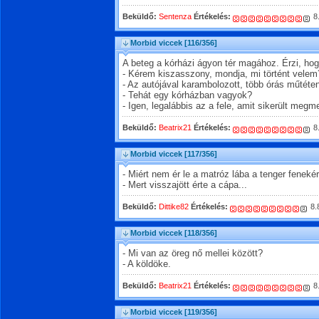
Beküldő:
Sentenza
Értékelés:
8
Morbid viccek
[116/356]
A beteg a kórházi ágyon tér magához. Érzi, ho
- Kérem kiszasszony, mondja, mi történt velem
- Az autójával karambolozott, több órás műtéten
- Tehát egy kórházban vagyok?
- Igen, legalábbis az a fele, amit sikerült meg
Beküldő:
Beatrix21
Értékelés:
8
Morbid viccek
[117/356]
- Miért nem ér le a matróz lába a tenger feneké
- Mert visszajött érte a cápa...
Beküldő:
Dittike82
Értékelés:
8.
Morbid viccek
[118/356]
- Mi van az öreg nő mellei között?
- A köldöke.
Beküldő:
Beatrix21
Értékelés:
8
Morbid viccek
[119/356]