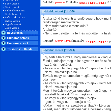
Skót viccek
Beküldő:
piroscini
Értékelés:
8.
Sport viccek
Stirlitz viccek
Számítástechnika
Morbid viccek
[114/356]
Székely viccek
Szőke nős viccek
A takarítónő bejelenti a rendőrségen, hogy mu
Vallási viccek
rendőrségen megkérdezik:
Ügyvéd viccek
- Nem tudot volna elmenekülni?
Zsidó viccek
A takarító:
Egysorosak
- Nem, mert előttem a férfi és mögöttem a tiszt
Humoros sztorik
Beküldő:
Atomic Kitten
Értékelés:
Humoros versek
Társkereső - Randi
Morbid viccek
[115/356]
Egy férfi elhatározza, hogy megkeresi a világ l
Elindul, mindjárt meg is lát egyet az utcán szé
hozzá, és megkérdi:
- Te vagy a világ legnagyobb k*rvája? - kérdi a fé
- Nem! - válaszolja a nő.
Tovább megy az emberke meglát még egy nőt sz
odamegy.
- Te vagy a világ legnagyobb k*rvája? - kérdi től
- Nem! - válaszolja a nő.
Megint tovább megy az emberke, meglát egy n
összetett lábakkal. Őt is megkérdi:
- Te vagy a világ legnagyobb k*rvája?
- Igen, én vagy az. - mondja a nő.
- Akkor miért nincs széttéve a lábad? - kérdi a
- Azért, mert akkor kifolynának a beleim! - hang