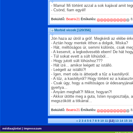
- Mama! Mi történt azzal a sok kajával amit t
- Csönd, fiam egyél!
Beküldő:
Beatrix21
Értékelés:
8
Morbid viccek
[120/356]
Jön haza az útról a gróf. Megkérdi az elébe érk
- Aztán hogy mentek itthon a dolgok, Miska?
- Hát, méltóságos úr, semmi különös, csak meg
- A keservit, a legkedvesebb ebem! De hát hog
- Túl sokat evett a sült lóhúsból...
- Hogy jutott sült lóhúshoz???
- Hát izé... amikor leégett az istálló.
- Leégett az istálló?!
- Igen, mert oda is átterjedt a tűz a kastélyról.
- A tűz, a kastélyról? Hogy történt ez a katasztr
- Csak úgy, hogy a méltóságos úr édesanyjának a
gyertya...
- Anyám meghalt?! Mikor, hogyan?!
- Akkor ütötte meg a guta, Isten nyugosztalja,
megszökött a titkárral...
Beküldő:
Beatrix21
Értékelés:
8
«
2
3
4
5
6
7
8
9
10
11
[12]
13
14
15
16
médiaajánlat
|
impresszum