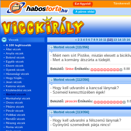
Viccek
«
2
3
4
5
6
7
8
9
10
11
[12]
13
14
15
16
A 100 legfrissebb
Morbid viccek
[111/356]
Állat viccek
Anyós viccek
- Miért nem sírt Pistike, miután elesett a bicikli
Bolond viccek
- Mert a kormány átszúrta a tüdejét.
Egyéb viccek
Elvont viccek
Beküldő:
Sinise
Értékelés:
8.88
Gyerek viccek
Házassági viccek
Hogy hívják...
Morbid viccek
[112/356]
Jean viccek
Katona viccek
- Hogy kell udvarolni a kancsal lánynak?
Közlekedési viccek
- Szemeid kereszttüzében égek!
Morbid viccek
Munkahelyi viccek
Beküldő:
piroscini
Értékelés:
8.
Orvos viccek
Pikáns viccek
Pincér viccek
Morbid viccek
[113/356]
Politikai viccek
Rendőr viccek
- Hogy kell udvarolni a félszemű lánynak?
Részeg viccek
- Gyönyörű szemednek párja nincs!
Roma viccek