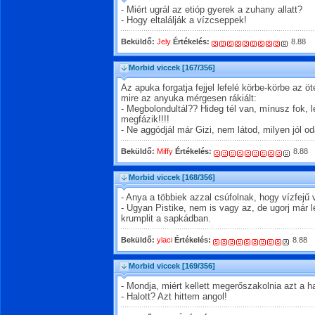
- Miért ugrál az etióp gyerek a zuhany allatt?
- Hogy eltalálják a vízcseppek!
Beküldő:
Jely
Értékelés:
8.88
Morbid viccek
[167/356]
Az apuka forgatja fejjel lefelé körbe-körbe az ö
mire az anyuka mérgesen rákiált:
- Megbolondultál?? Hideg tél van, mínusz fok, le
megfázik!!!!
- Ne aggódjál már Gizi, nem látod, milyen jól 
Beküldő:
Miffy
Értékelés:
8.88
Morbid viccek
[168/356]
- Anya a többiek azzal csúfolnak, hogy vízfejű
- Ugyan Pistike, nem is vagy az, de ugorj már le
krumplit a sapkádban.
Beküldő:
ylaci
Értékelés:
8.88
Morbid viccek
[169/356]
- Mondja, miért kellett megerőszakolnia azt a ha
- Halott? Azt hittem angol!