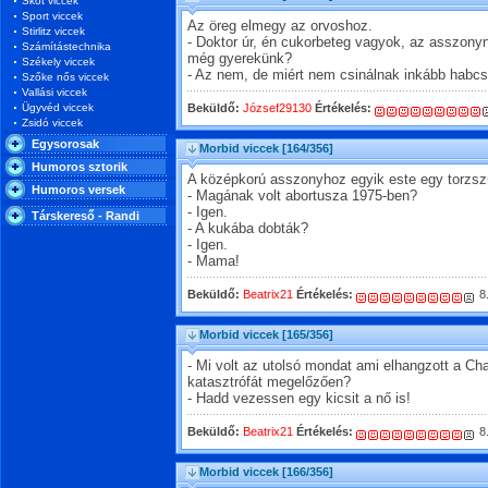
Skót viccek
Sport viccek
Az öreg elmegy az orvoshoz.
Stirlitz viccek
- Doktor úr, én cukorbeteg vagyok, az asszony
Számítástechnika
még gyerekünk?
Székely viccek
- Az nem, de miért nem csinálnak inkább habc
Szőke nős viccek
Vallási viccek
Ügyvéd viccek
Beküldő:
József29130
Értékelés:
Zsidó viccek
Egysorosak
Morbid viccek
[164/356]
Humoros sztorik
A középkorú asszonyhoz egyik este egy torzszü
Humoros versek
- Magának volt abortusza 1975-ben?
- Igen.
Társkereső - Randi
- A kukába dobták?
- Igen.
- Mama!
Beküldő:
Beatrix21
Értékelés:
8
Morbid viccek
[165/356]
- Mi volt az utolsó mondat ami elhangzott a Cha
katasztrófát megelőzően?
- Hadd vezessen egy kicsit a nő is!
Beküldő:
Beatrix21
Értékelés:
8
Morbid viccek
[166/356]