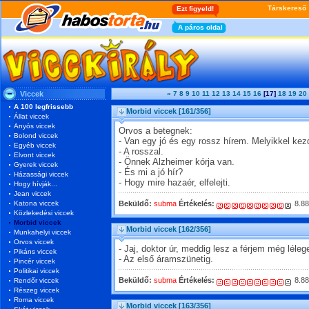
Viccek
«
7
8
9
10
11
12
13
14
15
16
[17]
18
19
20
A 100 legfrissebb
Morbid viccek
[161/356]
Állat viccek
Anyós viccek
Orvos a betegnek:
Bolond viccek
- Van egy jó és egy rossz hírem. Melyikkel ke
Egyéb viccek
- A rosszal.
Elvont viccek
- Önnek Alzheimer kórja van.
Gyerek viccek
- És mi a jó hír?
Házassági viccek
- Hogy mire hazaér, elfelejti.
Hogy hívják...
Jean viccek
Katona viccek
Beküldő:
subma
Értékelés:
8.88
Közlekedési viccek
Morbid viccek
Morbid viccek
[162/356]
Munkahelyi viccek
Orvos viccek
- Jaj, doktor úr, meddig lesz a férjem még léle
Pikáns viccek
- Az első áramszünetig.
Pincér viccek
Politikai viccek
Beküldő:
subma
Értékelés:
8.88
Rendőr viccek
Részeg viccek
Roma viccek
Morbid viccek
[163/356]