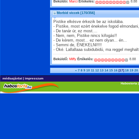
Beküldő:
Marci
Értékelés:
8.88
Morbid viccek
[170/356]
Pistike elkésve érkezik be az iskolába.
- Pistike, most ezért énekelve fogod elmondani,
- De tanár úr, ez most....
- Nem, nem, Pistike nincs kifogás!!
- De kérem, most... ez nem olyan... én...
- Semmi de, ÉNEKELNI!!!!
- Oké. Lallallaaa subidubidú, ma reggel meghalt 
Beküldő:
Miffy
Értékelés:
8.88
«
7
8
9
10
11
12
13
14
15
16
[17]
18
19
20
médiaajánlat
|
impresszum
Habostorta